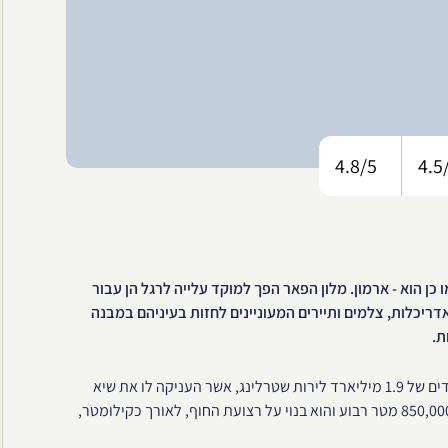
4.8/5
4.5
 כן הוא - ארמון. מלון הפאר הפך למוקד עלייה לרגל הן עבור
אדריכלות, צלמים ותיירים המעוניינים לחזות בעיניהם במבנה
ת.
המלון נפתח בשנת 2005 ונבנה על ידי הממשלה בעלות חסרת תקדים של 1.9 מיליארד לירות שטרלינג, אשר העניקה לו את שיא
העולם ותואר המלון היקר ביותר בהיסטוריה. שטחו של המלון הינו 850,000 מטר רבוע והוא בנוי על רצועת החוף, לאורך כקילומטר,