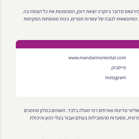
מירטאס מדובר ביוקרה יוצאת דופן, המהפנטת את כל הצופה בה.
ום, הנראה למרחקים, מתפאר בלא פחות מ 114 כיפות המתנשאות לגובה של עשרות מטרים, גינות מטופחות המקיפות
www.mandarinoriental.com
פייסבוק
Instagram
 גם כאלה השמורות לשליטי מדינות ואורחים רמי מעלה בלבד. השוהים במלון מוזמנים
פרטית, מסעדות מהמובילות בעולם ועבור בעלי ההון והיכולת