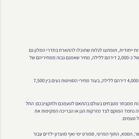
וח ייחודית, תופתעו לגלות שתוכלו להתארח בחדרי המלון גם
במחירים שאינם שמורים לבעלי ההון. החדרים ה"בסיסיים" בעלות של כ-2,000 דירהם ללילה, מחיר שאמנם גבוה ממחיריהם של
לרשות בעלי ההון עומדים חדרים משודרגים אשר יעלו בין 3,000 ל-4,000 דירהם ללילה, בעוד מחירי הסוויטות נעים בין 7,500
וונות ממבחר מטבחים בעולם בהתאם לטעמכם ולתקציבכם: החל
 נחמד המוקם לצד מזרקות הגן או הבריכה המקיפות את
ל טעמים.
 הספא, החוף הפרטי, ספורט ימי ואף מועדון ילדים עבור