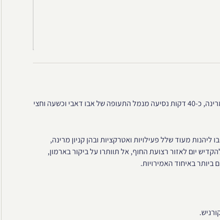
ארמון אמיראטס ממוקם על דרך קורניש, במרחק הליכה מקניון המרינה, כ-40 דקות נסיעה מנמל התעופה של אבו דאבי וכשעה וחצי
 ליהנות מעוד שלל פעילויות ואטרקציות ובהן קניון מרינה,
קדיש יום לאזור רצועת החוף, אל תוותרו על ביקור בארמון,
 ביותר באיחוד האמירויות.
ורניש.