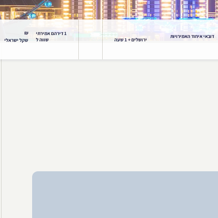
₪
1 דירהם אמירתי
דובאי איחוד האמירויות
ירושלים + 1 שעה
שווה ל
שקל ישראלי