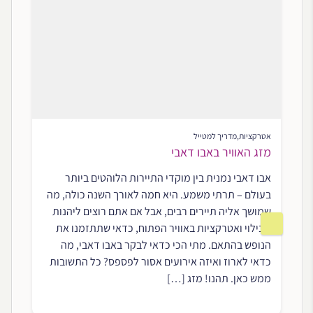
אטרקציות
,
מדריך למטייל
מזג האוויר באבו דאבי
אבו דאבי נמנית בין מוקדי התיירות הלוהטים ביותר
בעולם – תרתי משמע. היא חמה לאורך השנה כולה, מה
שמושך אליה תיירים רבים, אבל אם אתם רוצים ליהנות
מבילוי ואטרקציות באוויר הפתוח, כדאי שתתזמנו את
הנופש בהתאם. מתי הכי כדאי לבקר באבו דאבי, מה
כדאי לארוז ואיזה אירועים אסור לפספס? כל התשובות
ממש כאן. תהנו! מזג […]