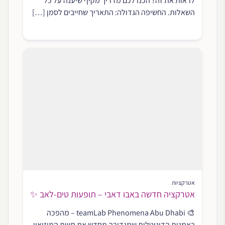
לראות את זה? הכנו לכם מדריך מקיף שיענה על כל
השאלות. החשיפה הגדולה: התאריך שחייבים לסמן […]
אטרקציות
אטרקציה חדשה באבו דאבי – תופעות טים-לאב ✨
🎨 teamLab Phenomena Abu Dhabi – מהפכה
באמנות הדיגיטלית שמגדירה מחדש את חווית המוזיאון