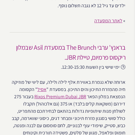
ילדים עד גיל 12 לא נגבה תשלום נוסף.
»
לאתר המסעדה
בראנץ' ערבי The Brunch במסעדת Asil שבמלון
ריקסוס פרמיום, טיילת JBR.
🕒 ימי שישי בין השעות 12:30-15:30.
ארוחה שלא נגמרת באווירת אלף לילה ולילה, עם ליווי של מוזיקה
חיה מהמזרח התיכון והים התיכון. במסעדת "
אסיל
" הקסומה
הנמצאת במלון הפאר
Rixos Premium Dubai JBR
בעבור 275
דירהם (משקאות קלים בלבד) או 375 (גם אלכוהול) תקבלו
לשולחן מנות שיתופיות גדולות בהתאם לבחירתכם מהתפריט,
כולל סושי בסגנון מזרח תיכוני ומבחר דגים, כיסוני שווארמה, קבב
כבש, סטייק, שיפודי עוף לבנוניים, לחם סומסום עם לבנה ומנטה,
חומוס ופלאפל, מגוון של סלטים, פשטידה תורכית וקינוחים