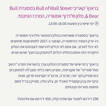
בראנץ' קאריבי Bull of Wall Street במסעדת Bull
& Bear, מלון וולדרוף אסטוריה, המרכז הפיננסי.
🕒 ימי שישי בין השעות 13:00-16:00.
בראנץ' במסעדה ששורשיה במלון המפואר וולדורף אסטוריה
ניו-יורק העשיר בהיסטוריה, שנסגר ב-2017 לחמש שנות שיפוצים
לא יכול לאכזב. אם אתם לא יכולים להרשות לעצמכם את המלון
היוקרתי הזה אתם בהחלט יכולים להתפנק בבראנץ' שהוא מגיש.
בראנץ' בימי שישי של מסעדת המלון נערך בהשראת הסרט "הזאב
מוול סטריט" של סקורסזה, ומציע גישה בלתי מוגבלת למתאבנים
כמו סטייק בקר יפני, סביצ'ה, ארנצ'יני וקציצות סרטן; מנות
עיקריות ובהן קוקטייל מאכלי ים, צלע טלה, סטייק בגריל פחם
ופסטת פטריות וקינוחים.
290 דירהם לסועד עם שתיה קלה, 450 דירהם עם אלכוהול.