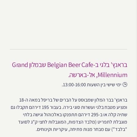
בראנץ' בלגי ב-Belgian Beer Cafe שבמלון Grand
Millennium, אל-בארשה.
🕒 ימי שישי בין השעות 13:00-16:00.
בראנץ' בבר המלון שמבוסס על הברים של בריסל במאה ה-18
ומציע מטבח בלגי ועשרות סוגי בירה. בעבור 195 דירהם תקבלו גם
שתיה קלה או ב-295 דירהם תתפנקו באלכוהול וגישה בלתי
מוגבלת לתפריט (מלבד הצדפות, המוגבלות לחצי ק"ג לסועד
"בלבד") עם מבחר מנות פתיחה, עיקריות וקינוחים.