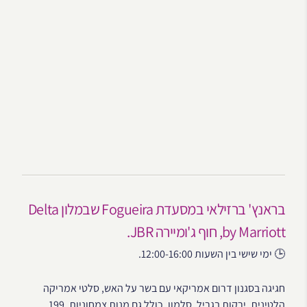
בראנץ' ברזילאי במסעדת Fogueira שבמלון Delta
by Marriott, חוף ג'ומיירה JBR.
🕒 ימי שישי בין השעות 12:00-16:00.
חגיגה בסגנון דרום אמריקאי עם בשר על האש, סלטי אמריקה
הלטינית, ירקות בגריל, סלמון, כולל גם מנות צמחוניות. 199