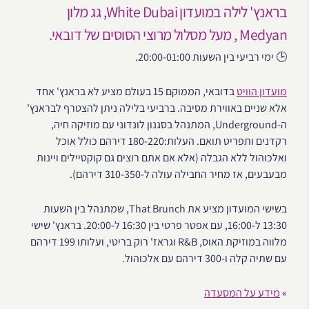
בראנץ' לילה במועדון White Dubai, גג מלון
Medyan , מעל מסלול מרוצי הסוסים של דובאי.
🕒 ימי רביעי בין השעות 20:00-01:00.
מועדון הוויט
בדובאי, הממוקם 15 בעולם מציע לא בראנץ' אחד
אלא שניים באווירת מסיבה. ברביעי בלילה ניתן להצטרף לבראנץ'
ה-Underground, המתנהל בסגנון לונדוני עם מוזיקה חיה,
רקדנים ותפריט תואם. העלות:180-220 דירהם כולל אוכל
ואלכוהול ללא הגבלה (אלא אם אתם רוצים גם קוקטיילים ויינות
מבעבעים, אז מחיר החבילה עולה ל-310-350 דירהם).
בשישי המועדון מציע את That Brunch, שמתנהל בין השעות
13:30 ל-16:00, עם אפטר פרטי בין 16:30 ל-20:00. בראנץ' שישי
מלווה במוזיקת האוס, R&B וגראז' רוק בריטי, ועלותו 199 דירהם
עם שתיה קלה ו-300 דירהם עם אלכוהול.
»
מידע על המסעדה