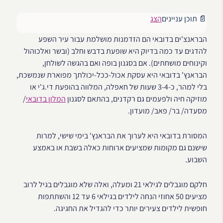
📄 תוכן עניינים
הצג
הבראנצ'ים בדובאי הם הזדמנות מושלמת עבור עיר השפע
להדגים עד כמה בדיוק היא שופעת בדבש וחלב (ובשר ואלכוהול
וקינוחים מושחתים). אם בסגנון בופה ואם בהגשה לשולחן,
הבראנץ' בדובאי היא עסקת אכול-ככל-יכולתך מפוארת שנמשכת,
בלי למהר, כ-3-4 שעות של חאפלה, המלווה בהופעת די.ג'י או
מוזיקה חיה ולפעמים גם רקדנים, בהתאם לסגנון
המלון בדובאי
/
מסעדה/ בר/ פאב/ מועדון.
המסורת בדובאי היא לערוך את הבראנץ' בימי שישי, למרות
שישנם גם מקומות שמציעים ארוחות כאלה בשבת או באמצע
השבוע.
חלקם מוגבלים לגילאי 21 ומעלה, ואלה שלא מוגבלים בגיל לרוב
מציעים 50 אחוזי הנחה לילדים בגילאי 6 עד 12 והשתתפות
חופשית לילדים צעירים יותר כדי להגדיל את החגיגה.