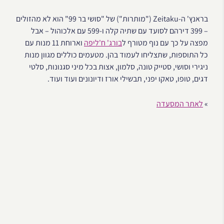
בראנץ' ה-Zeitaku ("מותרות") של "סושי בר 99" הוא לא מהזולים
– 399 דירהם לסועד עם שתיה קלה ו-599 עם אלכוהול – אבל
מפצה על כך עם נוף מטורף ל
בורג' ח'ליפה
וארוחת 11 מנות עם
כל התוספות, שתצליחו לעמוד בהן. מטעמים כוללים מגוון מנות
ניגירי וסושי, סטייק טונה, סלמון, אצות בכל מיני סגנונות, סלטי
דגים, טופו, טאקו יפני, תבשילי אורז ודיונונים ועוד ועוד.
»
לאתר המסעדה