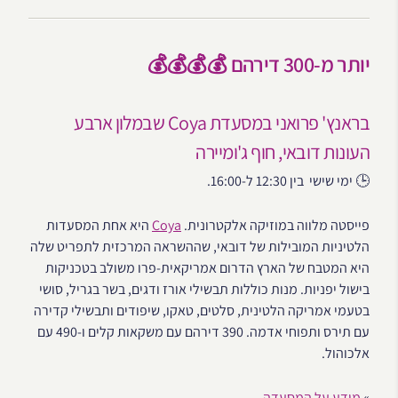
יותר מ-300 דירהם 💰💰💰💰
בראנץ' פרואני במסעדת Coya שבמלון ארבע
העונות דובאי, חוף ג'ומיירה
🕒 ימי שישי בין 12:30 ל-16:00.
פייסטה מלווה במוזיקה אלקטרונית.
Coya
היא אחת המסעדות
הלטיניות המובילות של דובאי, שההשראה המרכזית לתפריט שלה
היא המטבח של הארץ הדרום אמריקאית-פרו משולב בטכניקות
בישול יפניות. מנות כוללות תבשילי אורז ודגים, בשר בגריל, סושי
בטעמי אמריקה הלטינית, סלטים, טאקו, שיפודים ותבשילי קדירה
עם תירס ותפוחי אדמה. 390 דירהם עם משקאות קלים ו-490 עם
אלכוהול.
»
מידע על המסעדה