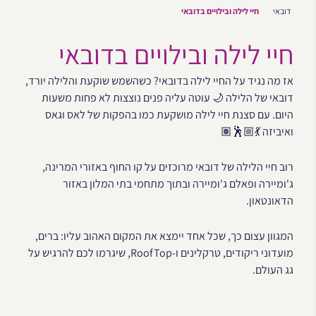
דובאי
חיי לילה ובילויים בדובאי
חיי לילה ובילויים בדובאי
אז מה נגיד על החיי לילה בדובאי? כשהשמש שוקעת והלילה יורד,
דובאי של הלילה 🌙 עוטה עליה פנים נוצצות לא פחות משעות
היום. עם סצנת חיי לילה מושקעת כמו בהפקות של לאס וגאס
ואיביזה 💃🏼🕺🏽
רוב חיי הלילה של דובאי מרוכזים על קו החוף באזורי המרינה,
ג'ומיירה ופאלם ג'ומיירה ובתוך מתחמי בתי המלון באזור
הדאונטאון.
המגוון עצום כך, שכל אחד יימצא את המקום האהוב עליו: ברים,
מועדוני ריקודים, טרקלינים ו-RoofTop, שיגרמו לכם להרגיש על
גג העולם.