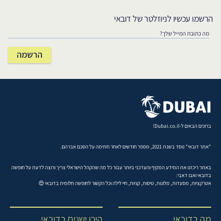
הרשמו עכשיו לניוזלטר של דובאי
ברוכים הבאים ל-Dubai.co.il!
"אתר דובאי" נוסד בשנת 2021, מספר חודשים לאחר חתימה על הסכם אברהם.
באתר ריכזנו את המידע המקיף והעדכני ביותר עבור כל מה שהקהל הישראלי צריך ורוצה לדעת על חופשה
בדובאי ואבו דאבי:
אטרקציות, מסעדות, מלונות, טיסות, קניות, חיי לילה וכל הקשור לחופשה חלומית בדובאי 😍
מה בדובאי
היכן ישנים בדובאי