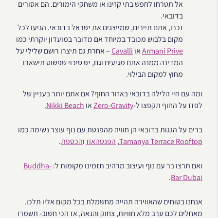
אל תטרחו לחפש בתי קזינו או משחקי הימורים. הם אסורים
בדובאי.
זכרו, אתם תיירים, שמייצגים את ישראל בדובאי. הגיעו לכל
מקום בלבוש מכובד במיוחד אם מדובר במועדון יוקרתי כמו
Armani Prive
או
Cavalli
– אחרת גם תיצרו רושם שלילי על
המדינה ממנה אתם מגיעים וגם, יש סיכוי שפשוט תישארו
מחוץ למקום הבילוי.
ומה עם חיי הלילה בדובאי באזור החוף? אם אתם יותר בעניין של
לפזז על החוף תקפצו ל-
Zero-Gravity
או
Nikki Beach
.
ברים על הגגות בדובאי הן חוויה מהפנטת עם נוף עוצר נשימה כמו
Tamanya Terrace Rooftop
,
הפנטהאוז
ו
הכספת
.
ואם תרצו בר עם נוף ועיצוב מרהיב תזמינו מקומות ל:
Buddha-
.
Bar Dubai
אנחנו בטוחים שהאווירה תהייה מחשמלת בכל מקום אליו תלכו.
מאחלים לכם ערב מלא חוויות, צחוק והנאה, אז הכי חשוב- תשמרו