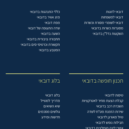
דובאי לזוגות
כללי התנהגות בדובאי
דובאי למשפחות
מזג אוויר בדובאי
דובאי לשומרי מסורת וכשרות
מפת דובאי
מסעדות כשרות בדובאי
שדה התעופה של דובאי
השקעות נדל"ן בדובאי
השעה בדובאי
תחבורה ציבורית בדובאי
תקשורת וכרטיסי סים בדובאי
המטבע בדובאי
תכנון חופשה בדובאי
בלוג דובאי
טיסות לדובאי
בלוג דובאי
קבלת הצעת מחיר לאטרקציות
מדריך למטייל
השכרת רכב בדובאי
שיא השיאים
שירות הזמנת מט"ח לשדה
גולשים מסכמים
טיול מאורגן לדובאי
חדשות ומידע
חבילות נופש לדובאי
אזורי לינה מומלצים בדובאי