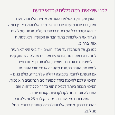
לפני שיוצאים: כמה כללים שכדאי לדעת
באופן עקרוני, האסלאם אוסר על שתיית אלכוהול, ועם
זאת, בברים ובמועדונים בדובאי נמכר אלכוהול באופן דומה
בו הוא נמכר בכל המדינות ברחבי העולם. אנחנו ממליצים
לצרוך את האלכוהול בתוך הבר או המועדון ולא לשתות
אותו ברחוב.
כמו כן, אל תשתכרו עד אבדן חושים – דובאי היא לא העיר
לחגוג בה באופן הזה, גם סמים אסורים מכל סוג שהוא, קלים
ככל שיהיו, גם אם הם רפואיים, אלא אם כן אתם רוצים
לסיים את הערב בתחנת משטרה או מאחורי הסורגים.
אם הגעתם לדובאי בקבוצה גדולה של חבר'ה, כולם בנים –
הסיכוי שלכם להיכנס ביחד למועדונים הנחשבים הוא נמוך.
הסיכוי הגבוה ביותר לכניסה הוא בדרך כלל לזוגות ואם
אתם לא זוג – התחלקו לקבוצות קטנות יותר.
רוב המועדונים מאפשרים כניסה רק לבני 25 ומעלה ורק
בהצגת דרכון. שתיית אלכוהול ככלל מותרת בדובאי החל
מגיל 21.