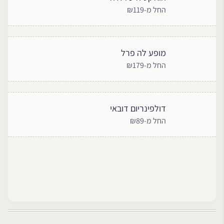
החל מ-₪119
מופע לה פרל
החל מ-₪179
דולפינריום דובאי
החל מ-₪89