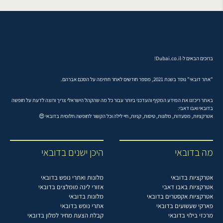
ברוכים הבאים ל-Dubai.co.il!
"אתר דובאי" נוסד בשנת 2021, מספר חודשים לאחר חתימה על הסכם אברהם.
באתר ריכזנו את המידע המקיף והעדכני ביותר עבור כל מה שהקהל הישראלי צריך ורוצה לדעת על חופשה
בדובאי ואבו דאבי:
אטרקציות, מסעדות, מלונות, טיסות, קניות, חיי לילה וכל הקשור לחופשה חלומית בדובאי 😍
מה בדובאי
היכן ישנים בדובאי
אטרקציות בדובאי
מלונות ואתרי נופש בדובאי
אטרקציות באבו דאבי
אזורי לינה מומלצים בדובאי
אטרקציות אקסטרים בדובאי
מלונות בדובאי
פארקי שעשועים בדובאי
אתרי נופש בדובאי
מרכזי בילוי בדובאי
קבלת הצעת מחיר למלון בדובאי