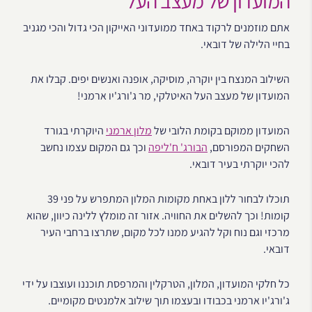
המועדון של מעצב העל
אתם מוזמנים לרקוד באחד ממועדוני האייקון הכי גדול והכי מגניב
בחיי הלילה של דובאי.
השילוב המנצח בין יוקרה, מוסיקה, אופנה ואנשים יפים. קבלו את
המועדון של מעצב העל האיטלקי, מר ג'ורג'יו ארמני!
המועדון ממוקם בקומת הלובי של
מלון ארמני
היוקרתי בגורד
השחקים המפורסם,
הבורג' ח'ליפה
וכך גם המקום עצמו נחשב
להכי יוקרתי בעיר דובאי.
תוכלו לבחור ללון באחת מקומות המלון המתפרש על פני 39
קומות! וכך להשלים את החוויה. אזור זה מומלץ ללינה כיוון, שהוא
מרכזי וגם נוח וקל להגיע ממנו לכל מקום, שתרצו ברחבי העיר
דובאי.
כל חלקי המועדון, המלון, הטרקלין והמרפסת תוכננו ועוצבו על ידי
ג'ורג'יו ארמני בכבודו ובעצמו תוך שילוב אלמנטים מקומיים.