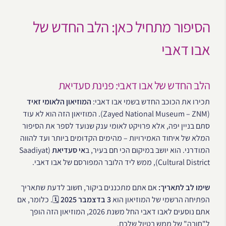
הסיפור מתחיל כאן: הלב החדש של
אבו דאבי
הלב החדש של אבו דאבי: פנינת סעדיאת
תכירו את הכוכב החדש בשמי אבו דאבי:
המוזיאון הלאומי זאיד
(Zayed National Museum – ZNM). המוזיאון הזה הוא לא עוד
סתם בניין יפה, אלא פרויקט לאומי ענק שנועד לספר את הסיפור
המלא של איחוד האמירויות – מהימים הקדומים ביותר ועד להווה
המודרני. הוא יושב במיקום הכי חם בעיר, ב
אי סעדיאת
(Saadiyat
Cultural District), ממש ליד הלובר המפורסם של אבו דאבי.
שימו לב לתאריך:
אם אתם מתכננים ביקור, חשוב לדעת שתאריך
הפתיחה הרשמי של המוזיאון הוא
3 בדצמבר 2025
🗓️. כלומר, אם
אתם נוסעים לאבו דאבי החל משנת 2026, המוזיאון הזה הופך
ל"חובה" של ממש בטיול שלכם.