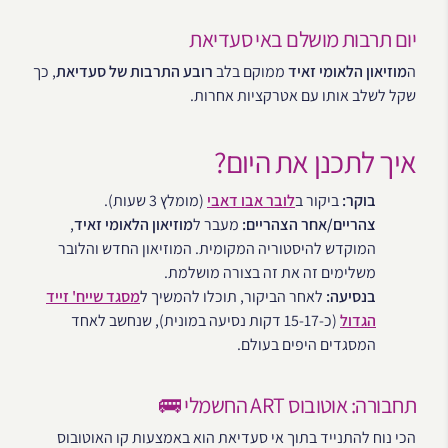
יום תרבות מושלם באי סעדיאת
ה
מוזיאון הלאומי זאיד
ממוקם בלב
רובע התרבות של סעדיאת
, כך
שקל לשלב אותו עם אטרקציות אחרות.
איך לתכנן את היום?
בוקר:
ביקור ב
לובר אבו דאבי
(מומלץ 3 שעות).
צהריים/אחר הצהריים:
מעבר ל
מוזיאון הלאומי זאיד
,
המוקדש להיסטוריה המקומית. המוזיאון החדש והלובר
משלימים זה את זה בצורה מושלמת.
בנסיעה:
לאחר הביקור, תוכלו להמשיך ל
מסגד שייח' זייד
הגדול
(כ-15-17 דקות נסיעה במונית), שנחשב לאחד
המסגדים היפים בעולם.
תחבורה: אוטובוס ART החשמלי 🚌
הכי נוח להתנייד בתוך אי סעדיאת הוא באמצעות קו האוטובוס