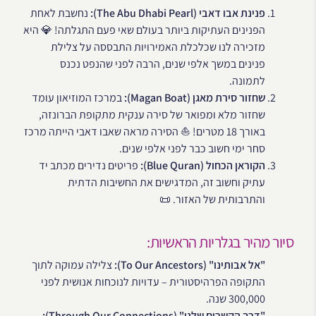
פנינת אבו דאבי (The Abu Dhabi Pearl):
נחשבת לאחת
הפנינים העתיקות ביותר בעולם שאי פעם התגלתה! 💎 היא
מזכירה לנו שכלכלת האמירויות התבססה על צלילת
פנינים במשך אלפי שנים, הרבה לפני שהנפט נכנס
לתמונה.
שחזור סירת מאגן (Magan Boat):
במרכז המוזיאון עומד
שחזור מלא ומפואר של סירה ענקית מתקופת הברונזה,
באורך 18 מטרים! ⛵ הסירה מראה שאבו דאבי הייתה מרכז
סחר ימי חשוב כבר לפני אלפי שנים.
הקוראן הכחול (Blue Quran):
פריטים נדירים מכתב יד
עתיק וחשוב זה, המדגישים את החשיבות הדתית
והתרבותית של האזור. 📜
סיור מהיר בגלריות הראשיות:
"אל אבותינו" (To Our Ancestors):
צלילה עמוקה לתוך
התקופה הפרהיסטורית – עדויות לנוכחות אנושית לפני
300,000 שנה.
"דרך הקשרים שלנו" (Through Our Connections):