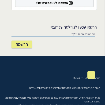
הרשמו עכשיו לניוזלטר של דובאי
ברוכים הבאים ל-Dubai.co.il!
"אתר דובאי" נוסד בשנת 2021, מספר חודשים לאחר חתימה על הסכם אברהם.
באתר ריכזנו את המידע המקיף והעדכני ביותר עבור כל מה שהקהל הישראלי צריך ורוצה לדעת על חופשה
בדובאי ואבו דאבי: