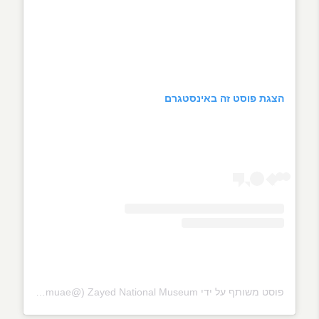
הצגת פוסט זה באינסטגרם
פוסט משותף על ידי ‏‎Zayed National Museum‎‏ (@‏‎znmuae‎‏)