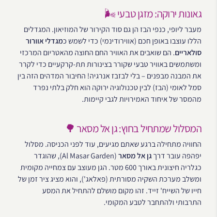
גאונות ירוקה: מזגן טבעי 🌬️
מעבר ליופי, כנפי הבז הן גם סוד הקירור של המוזיאון. המגדלים
הללו עוצבו באופן חכם (אווירודינמי) כדי לשמש כ
מגדלי אוורור
סולאריים
. הם שואבים את האוויר החם החוצה מהאטריום המרכזי
ומשתמשים באוויר טבעי שקורר בצינורות תת-קרקעיים כדי לקרר
את המבנה מבפנים – בלי לבזבז אנרגיה! החיבור המדהים הזה בין
סמל לאומי (הבז) לבין טכנולוגיה ירוקה הוא חלק בלתי נפרד
מהמסר של איחוד האמירויות לגבי קיימות.
המסלול שמתחיל בחוץ: גן אל מסאר 🌳
החוויה מתחילה ברגע שאתם מגיעים, עוד לפני הכניסה. מסלול
יפהפה עובר דרך
גן אל מסאר
(Al Masar Garden), שהוגדר
כגלריה חיצונית באורך 600 מטר. הגן מעוצב עם צמחייה מקומית
ומשלב מערכת השקיה מסורתית (פאלאג'), והוא מציג ציר זמן של
חייו של השייח' זייד. זהו מקום מושלם להתחיל את המסע
התרבותי ולהתחבר לטבע המקומי.