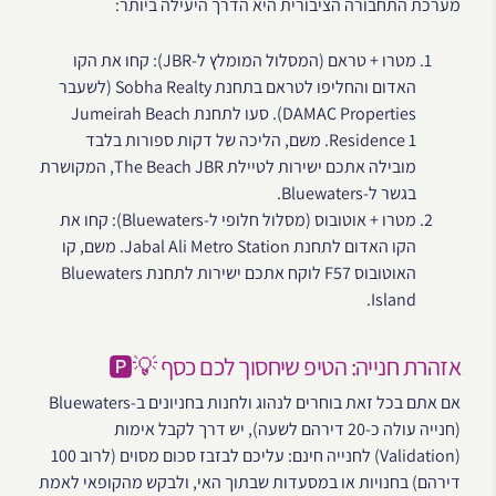
מערכת התחבורה הציבורית היא הדרך היעילה ביותר:
מטרו + טראם (המסלול המומלץ ל-JBR): קחו את הקו
האדום והחליפו לטראם בתחנת Sobha Realty (לשעבר
DAMAC Properties). סעו לתחנת Jumeirah Beach
Residence 1. משם, הליכה של דקות ספורות בלבד
מובילה אתכם ישירות לטיילת The Beach JBR, המקושרת
בגשר ל-Bluewaters.
מטרו + אוטובוס (מסלול חלופי ל-Bluewaters): קחו את
הקו האדום לתחנת Jabal Ali Metro Station. משם, קו
האוטובוס F57 לוקח אתכם ישירות לתחנת Bluewaters
Island.
אזהרת חנייה: הטיפ שיחסוך לכם כסף 💡🅿️
אם אתם בכל זאת בוחרים לנהוג ולחנות בחניונים ב-Bluewaters
(חנייה עולה כ-20 דירהם לשעה), יש דרך לקבל אימות
(Validation) לחנייה חינם: עליכם לבזבז סכום מסוים (לרוב 100
דירהם) בחנויות או במסעדות שבתוך האי, ולבקש מהקופאי לאמת