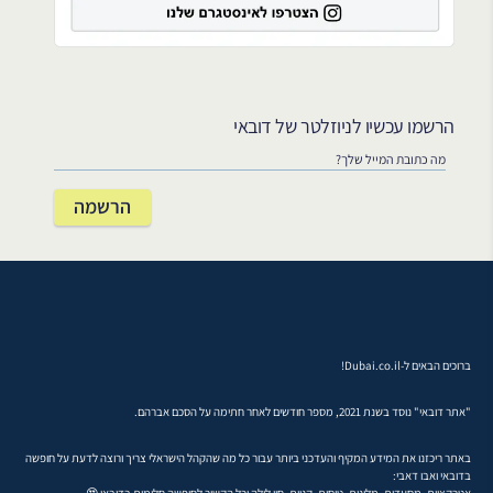
הרשמו עכשיו לניוזלטר של דובאי
ברוכים הבאים ל-Dubai.co.il!
"אתר דובאי" נוסד בשנת 2021, מספר חודשים לאחר חתימה על הסכם אברהם.
באתר ריכזנו את המידע המקיף והעדכני ביותר עבור כל מה שהקהל הישראלי צריך ורוצה לדעת על חופשה
בדובאי ואבו דאבי:
אטרקציות, מסעדות, מלונות, טיסות, קניות, חיי לילה וכל הקשור לחופשה חלומית בדובאי 😍