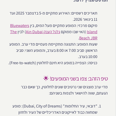
הפרטים שצריך לדעת:
תאריכים רשמיים: האירוע מתקיים מ-5 בדצמבר 2025 ועד
11 בינואר 2026.
מיקום מרכזי: המופע מתקיים מעל המים, בין
Bluewaters
Island
(האי שבו ממוקם
גלגל הענק Ain Dubai
) לבין
The
.
Beach JBR
שעות המופע: התצוגה מתקיימת פעמיים מדי ערב. המופע
הראשון: סביב 7:00 או 8:00 בערב, והמופע השני: סביב
10:00 בערב.
כניסה: הצפייה במופע היא חינם לחלוטין (Free-to-watch).
טיפ הזהב: צפו בשני המופעים! 🌟
מדי ערב מוצגים שני נרטיבים שונים לחלוטין, כך שאם כבר
הגעתם, שווה להישאר ולצפות בשניהם:
"דובאי, עיר החלומות" (Dubai, City of Dreams): מופע
שמחווה כבוד לאייקונים האדריכליים של העיר ולחזון