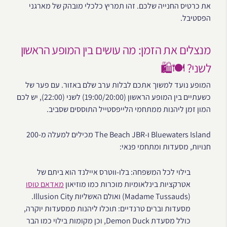
את כרטיס החנייה שלכם. זהו תמריץ כלכלי מובהק של מארגני
הפסטיבל.
מנצלים את הזמן: מה עושים בין המופע הראשון
לשני? 🍽️🛍️
המופע נועד למשוך אתכם לבלות ערב שלם באזור. עם פער של
כשעתיים בין המופע הראשון (19:00/20:00) לשני (22:00), יש לכם
המון זמן ליהנות ממתחמי הלייפסטייל התוססים שסביב.
Bluewaters Island ו-The Beach JBR מכילים למעלה מ-200
חנויות, מסעדות ומתחמי פנאי:
בילוי לכל המשפחה: בלו-ווטרס איילנד הוא ביתם של
אטרקציות בינלאומיות מוכרות כמו מוזיאון
מאדאם טוסו
(Madame Tussauds) ואולם האשליות Illusion City.
מסעדות וברים טרנדיים: תוכלו ליהנות ממסעדות יוקרה,
כולל מסעדת Demon Duck, וכן מקומות בילוי כמו הבר