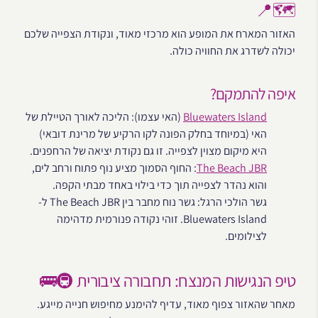
🗺️📍
האזור המארח את המופע הוא מרכזי מאוד, ונקודת הצפייה שלכם
יכולה לשדרג את החוויה כולה.
איפה להתמקם?
Bluewaters Island
(האי עצמו): הליכה לאורך הטיילת של
האי (במיוחד בחלק הפונה לקו הרקיע של מרינת דובאי)
היא מיקום מצוין לצפייה. זו גם נקודת יציאה של הרחפנים.
The Beach JBR
: החוף הסמוך מציע נוף פתוח ורחב לים,
והוא נהדר לצפייה תוך כדי בילוי באחד מבתי הקפה.
גשר הולכי הרגל: גשר נוח מחבר בין The Beach JBR ל-
Bluewaters Island. זוהי נקודה פנורמית מדהימה
לצילומים.
טיפ הנגישות המנצח: תחבורה ציבורית 🚇🚌
מאחר שהאזור צפוף מאוד, עדיף להימנע מחיפוש חנייה מייגע.