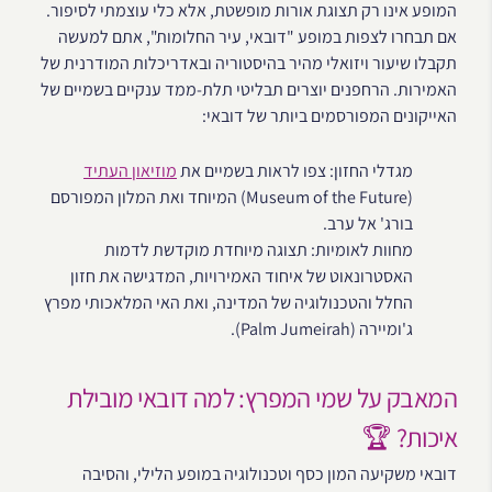
המופע אינו רק תצוגת אורות מופשטת, אלא כלי עוצמתי לסיפור.
אם תבחרו לצפות במופע "דובאי, עיר החלומות", אתם למעשה
תקבלו שיעור ויזואלי מהיר בהיסטוריה ובאדריכלות המודרנית של
האמירות. הרחפנים יוצרים תבליטי תלת-ממד ענקיים בשמיים של
האייקונים המפורסמים ביותר של דובאי:
מגדלי החזון: צפו לראות בשמיים את
מוזיאון העתיד
(Museum of the Future) המיוחד ואת המלון המפורסם
בורג' אל ערב.
מחוות לאומיות: תצוגה מיוחדת מוקדשת לדמות
האסטרונאוט של איחוד האמירויות, המדגישה את חזון
החלל והטכנולוגיה של המדינה, ואת האי המלאכותי מפרץ
ג'ומיירה (Palm Jumeirah).
המאבק על שמי המפרץ: למה דובאי מובילת
איכות? 🏆
דובאי משקיעה המון כסף וטכנולוגיה במופע הלילי, והסיבה