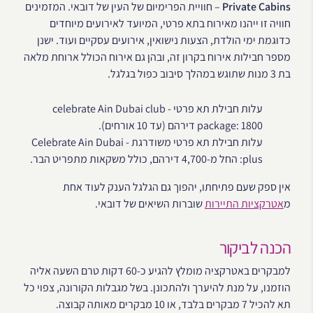
Private Cabins
– חוויית הפרימיום של העין של דובאי. המזמינים
חוויה זו ייהנו מאירוח בתא פרטי, המיועד לאירועים מיוחדים
כדוגמת ימי הולדת, הצעות נישואין, אירועים עסקיים ועוד. ישנן
מספר חבילות אירוח בקרון זה, ובהן גם אירוח הכולל ארוחת מלאה
בת 3 מנות שתוגש במהלך סיבוב כפול בגלגל.
עלות חבילת תא פרטי - celebrate Ain Dubai club
package: 1800 דירהם (עד 10 אורחים).
עלות חבילת תא פרטי משודרגת - Celebrate Ain Dubai
plus: החל מ-4,700 דירהם, כולל משקאות מתפריט הבר.
אין ספק שעם פתיחתו, יהפוך גם הגלגל הענק לעוד אחת
מ
אטרקציות התיירות
שוברות השיאים של דובאי.
הכנה לביקור
למבקרים באטרקציה מומלץ להגיע כ-60 דקות טרם השעה אליה
הוזמנו, על מנת להיערך ולהתכונן. בשל מגבלות הקורונה, צפוי כל
תא להכיל 7 מבקרים בלבד, או 10 מבקרים מאותה קבוצה.