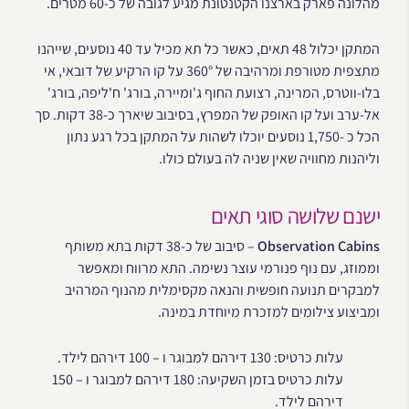
מהלונה פארק בארצנו הקטנטונת מגיע לגובה של כ-60 מטרים.
המתקן יכלול 48 תאים, כאשר כל תא מכיל עד 40 נוסעים, שייהנו
מתצפית מטורפת ומרהיבה של 360° על קו הרקיע של דובאי, אי
בלו-ווטרס, המרינה, רצועת החוף ג'ומיירה, בורג' ח'ליפה, בורג'
אל-ערב ועל קו האופק של המפרץ, בסיבוב שיארך כ-38 דקות. סך
הכל כ -1,750 נוסעים יוכלו לשהות על המתקן בכל רגע נתון
וליהנות מחוויה שאין שניה לה בעולם כולו.
ישנם שלושה סוגי תאים
Observation Cabins
– סיבוב של כ-38 דקות בתא משותף
וממוזג, עם נוף פנורמי עוצר נשימה. התא מרווח ומאפשר
למבקרים תנועה חופשית והנאה מקסימלית מהנוף המרהיב
ומביצוע צילומים למזכרת מיוחדת במינה.
עלות כרטיס: 130 דירהם למבוגר ו – 100 דירהם לילד.
עלות כרטיס בזמן השקיעה: 180 דירהם למבוגר ו – 150
דירהם לילד.