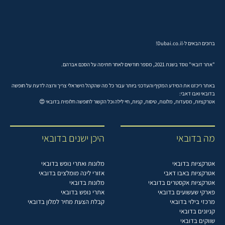
ברוכים הבאים ל-Dubai.co.il!
"אתר דובאי" נוסד בשנת 2021, מספר חודשים לאחר חתימה על הסכם אברהם.
באתר ריכזנו את המידע המקיף והעדכני ביותר עבור כל מה שהקהל הישראלי צריך ורוצה לדעת על חופשה
בדובאי ואבו דאבי:
אטרקציות, מסעדות, מלונות, טיסות, קניות, חיי לילה וכל הקשור לחופשה חלומית בדובאי 😍
מה בדובאי
היכן ישנים בדובאי
אטרקציות בדובאי
מלונות ואתרי נופש בדובאי
אטרקציות באבו דאבי
אזורי לינה מומלצים בדובאי
אטרקציות אקסטרים בדובאי
מלונות בדובאי
פארקי שעשועים בדובאי
אתרי נופש בדובאי
מרכזי בילוי בדובאי
קבלת הצעת מחיר למלון בדובאי
קניונים בדובאי
שווקים בדובאי