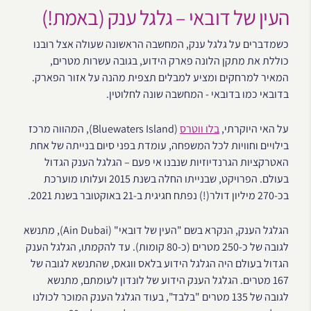
העין של דובאי – גלגל ענק (באמת!)
כשמדברים על גלגל ענק, המחשבה הראשונה שעולה אצל רובנו
כוללת את מתקן הלונה פארק הידוע, בגובה עשרות מטרים,
המאיר למרחקים ומציע למבלים תצפית מהנה על אזור הפארק.
בדובאי כמו בדובאי - המחשבה שונה לחלוטין.
על האי היוקרתי,
בלו ווטרס
(Bluewaters Island), המהווה מרכז
בילויים וחוויות לכל המשפחה, עומדת בפני סיום בנייתה של אחת
האטרקציות הגרנדיוזיות שנבנו אי פעם – הגלגל הענק הגדול
בעולם. הפרויקט, שבנייתו החלה בשנת 2015 ועלותו מוערכת
בכ-270 מיליון דולר(!) נפתח חגיגית ב-21 באוקטובר בשנת 2021.
הגלגל הענק, הנקרא בשם "העין של דובאי" (Ain Dubai), מתנשא
לגובה של כ-250 מטרים (כ-80 קומות). עד להקמתו, הגלגל הענק
הגדול בעולם היה הגלגל הידוע בלאס ווגאס, שהתנשא לגובה של
167 מטרים. הגלגל הענק הידוע של לונדון לעומתם, מתנשא
לגובה של 135 מטרים "בלבד", בעוד הגלגל הענק המוכר לכולנו