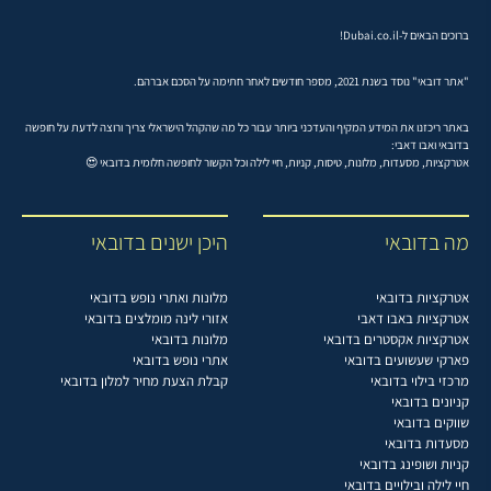
ברוכים הבאים ל-Dubai.co.il!
"אתר דובאי" נוסד בשנת 2021, מספר חודשים לאחר חתימה על הסכם אברהם.
באתר ריכזנו את המידע המקיף והעדכני ביותר עבור כל מה שהקהל הישראלי צריך ורוצה לדעת על חופשה
בדובאי ואבו דאבי:
אטרקציות, מסעדות, מלונות, טיסות, קניות, חיי לילה וכל הקשור לחופשה חלומית בדובאי 😍
מה בדובאי
היכן ישנים בדובאי
אטרקציות בדובאי
מלונות ואתרי נופש בדובאי
אטרקציות באבו דאבי
אזורי לינה מומלצים בדובאי
אטרקציות אקסטרים בדובאי
מלונות בדובאי
פארקי שעשועים בדובאי
אתרי נופש בדובאי
מרכזי בילוי בדובאי
קבלת הצעת מחיר למלון בדובאי
קניונים בדובאי
שווקים בדובאי
מסעדות בדובאי
קניות ושופינג בדובאי
חיי לילה ובילויים בדובאי