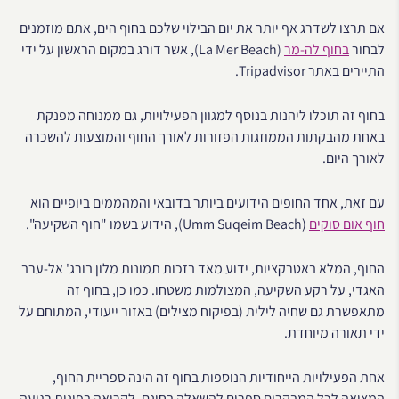
אם תרצו לשדרג אף יותר את יום הבילוי שלכם בחוף הים, אתם מוזמנים
לבחור
בחוף לה-מר
(La Mer Beach), אשר דורג במקום הראשון על ידי
התיירים באתר Tripadvisor.
בחוף זה תוכלו ליהנות בנוסף למגוון הפעילויות, גם ממנוחה מפנקת
באחת מהבקתות הממוזגות הפזורות לאורך החוף והמוצעות להשכרה
לאורך היום.
עם זאת, אחד החופים הידועים ביותר בדובאי והמהממים ביופיים הוא
חוף אום סוקים
(Umm Suqeim Beach), הידוע בשמו "חוף השקיעה".
החוף, המלא באטרקציות, ידוע מאד בזכות תמונות מלון בורג' אל-ערב
האגדי, על רקע השקיעה, המצולמות משטחו. כמו כן, בחוף זה
מתאפשרת גם שחיה לילית (בפיקוח מצילים) באזור ייעודי, המתוחם על
ידי תאורה מיוחדת.
אחת הפעילויות הייחודיות הנוספות בחוף זה הינה ספריית החוף,
המציאה לכל המבקרים ספרים להשאלה בחינם, לקריאה בפינות רגיעה