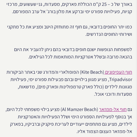
באורך של כ – 25 ק"מ הכוללת פארקים, מסעדות, גני שעשועים, מרכזי
קניות, פעילויות ספורט ימי וברקע את מלון בורג' אל ערב המפורסם.
כמו יתר החופים בדובאי, גם חוף זה מתוחזק היטב ומציע את כל מתקני
ושירותי החופים הנדרשים.
למשפחות הנופשות ישנם חופים בדובאי בהם ניתן להעביר את היום
בהנאה מרובה ובשלל אטרקציות המותאמות לכל הגילאים.
חוף העפיפונים
(Kite Beach) הפופולארי והמדורג שני באתר הביקורות
Tripadvisor, מציע מגוון בילויים ובהם פבעילות ספורט ימי, פעילויות
מגוונות לילדים (כולל פארק טרמפולינות ופארק מים), מדשאות,
מסעדות ודוכני אוכל.
גם
חוף אל-ממזאר
(Al Mamzer Beach) מציע בילוי משפחתי לכל היום,
אך בנוסף לפעילויות הספורט הימי ושלל הפעילויות והאטרקציות
לילדים, מציע גם מתחמים ייעודיים לעריכת פיקניק וברביקיו, בפארק
אל-ממזאר העצום הצמוד אליו.