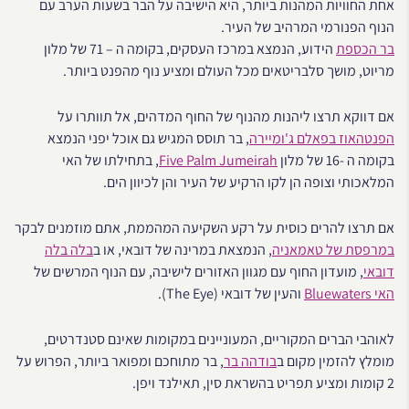
אחת החוויות המהנות ביותר, היא הישיבה על הבר בשעות הערב עם
הנוף הפנורמי המרהיב של העיר.
בר הכספת
הידוע, הנמצא במרכז העסקים, בקומה ה – 71 של מלון
מריוט, מושך סלבריטאים מכל העולם ומציע נוף מהפנט ביותר.
אם דווקא תרצו ליהנות מהנוף של החוף המדהים, אל תוותרו על
הפנטהאוז בפאלם ג'ומיירה
, בר תוסס המגיש גם אוכל יפני הנמצא
בקומה ה -16 של מלון
Five Palm Jumeirah
, בתחילתו של האי
המלאכותי וצופה הן לקו הרקיע של העיר והן לכיוון הים.
אם תרצו להרים כוסית על רקע השקיעה המהממת, אתם מוזמנים לבקר
במרפסת של טאמאניה
, הנמצאת במרינה של דובאי, או ב
בלה בלה
דובאי
, מועדון החוף עם מגוון האזורים לישיבה, עם הנוף המרשים של
האי Bluewaters
והעין של דובאי (The Eye).
לאוהבי הברים המקוריים, המעוניינים במקומות שאינם סטנדרטים,
מומלץ להזמין מקום ב
בודהה בר
, בר מתוחכם ומפואר ביותר, הפרוש על
2 קומות ומציע תפריט בהשראת סין, תאילנד ויפן.