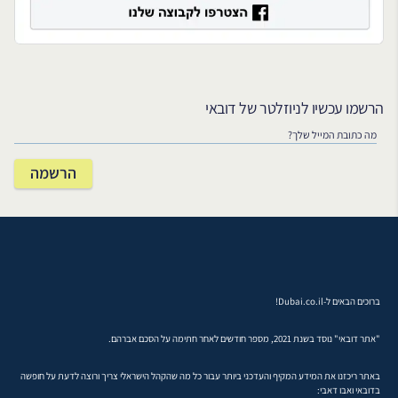
הרשמו עכשיו לניוזלטר של דובאי
ברוכים הבאים ל-Dubai.co.il!
"אתר דובאי" נוסד בשנת 2021, מספר חודשים לאחר חתימה על הסכם אברהם.
באתר ריכזנו את המידע המקיף והעדכני ביותר עבור כל מה שהקהל הישראלי צריך ורוצה לדעת על חופשה
בדובאי ואבו דאבי: