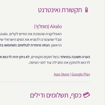
📱 תקשורת ואינטרנט
Airalo (מומלץ!)
מבלי שתצטרכו להוציא את הסים הישראלי של
הראשון.
הנחה מיוחדת לגולשים: השתמשו בקוד dubai15 לקבלת 15% הנחה על חבילת הגלישה
הערה חשובה במיוחד:
בשל חוקים מקומיים,
לא ניתן יהיה לרכוש חבילת eSIM לאחר הנחיתה באיח
לרכוש ולהתקין את החבילה עוד לפני הטיסה.
App Store
|
Google Play
💳 כסף, תשלומים ודילים