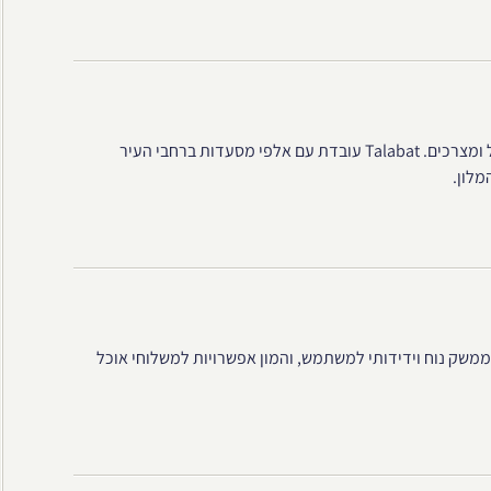
האפליקציה המקומית המובילה להזמנת אוכל ומצרכים. Talabat עובדת עם אלפי מסעדות ברחבי העיר
לון.
ומית של Talabat, המציעה ממשק נוח וידידותי למשתמש, והמון אפשרויות למשלוחי אוכל