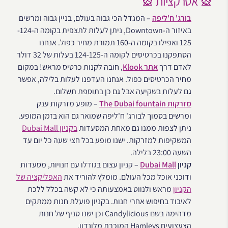
🎡 אטרקציות 🎡
בורג' ח'ליפה
– המגדל הכי גבוה בעולם, בניין גבוה ומרשים
באיזור ה-Downtown, ניתן לעלות לתצפית בקומה ה-124-
125 ואפילו בקומה ה-160 תמורת מחיר כפול. אנחנו
הסתפקנו בכרטיסים לקומה ה-124-125 בעלות של 32 דולר
לאדם דרך
אתר Klook
, חובה לקנות כרטיס מראש! במקום
מחיר הכרטיסים כפול. אנחנו העדפנו לעלות בלילה, אפשר
גם לעלות בשקיעה אבל גם כן בתוספת תשלום.
מזרקות The Dubai fountain
– מופע מזרקות ענק
ומרשים בסמוך לבורג' ח'ליפה שמואר גם הוא בזמן המופע.
ניתן לצפות ממנו גם מאחת המסעדות
בקניון Dubai Mall
המשקיפות למזרקות. ישנו מופע בכל חצי שעה כל יום עד
השעה 23:00 בלילה.
קניון
Dubai Mall
– קניון עצום בגודלו עם חנויות, מסעדות
ודוכני אוכל מכל העולם. מומלץ להוריד את
האפליקציה של
הקניון
מראש ולנווט באמצעותה כי לא קשה בכלל ללכת
לאיבוד בחיפוש אחרי חנות. בקניון פועלת חנות ממתקים
מדהימה בשם Candylicious וכן ישנו סניף של חנות
הצעצועים Hamleys המוכרת מלונדון.