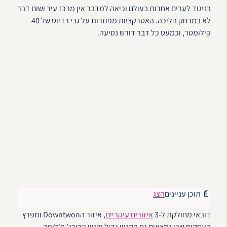
בניגוד לערים אחרות בעולם וכיאה למדבר אין מרכז עיר ושום דבר
לא במרחק הליכה. האטרקציות מפוזרות על גבי רדיוס של 40
קילומטר, וכמעט כל דבר דורש נסיעה.
📄 תוכן עניינים
הצג
דובאי מחולקת ל-3
איזורים עיקריים
, איזור הDowntwon ומפרץ
העסקים שבו נמצאים גם הקניון גדול ובניין הבורג' ח'ליפה