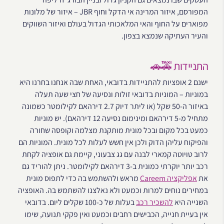
המפורסם, איזור המרינה אי הדקל וחוף JBR – איזור של מלונות
מפוארים על החוף והאי המלאכותי הגדול בעולם ואיזור השווקים
והעיר העתיקה שנמצא בצפון.
התניידות 🚕🚗
ישנם 2 אופציות להתניידות בדובאי, האחת שבה אנחנו בחרנו היא
במוניות – המוניות בדובאי זולות ונסיעה של חצי שעה תעלה
באיזור ה-50 שקל (או ליתר דיוק 2.7 דירהאם לקילומטר כשמונה
מתחיל מ-5 דירהאם ומינימום נסיעה 12 דירהאם). יש מוניות
כמעט בכל מקום ובכל מונית מותקנת מצלמה וקופסה שחורה
והפיקוח עליהן הדוק ולכן אין חשש לעלות לכל מונית. המוניות הם
לרוב טויוטה קמארי לבנה עם גג צבעוני, קיימת גם אופציה לקחת
רכב יותר יוקרתי כמונית ב-3 דירהאם לקילומטר. ניתן להוריד גם
את
אפליקציה Careem
מראש ולהשתמש בה כדי לתפוס מונית
במחירים נוחים למרות וכמעט ולא נאלצנו להשתמש בה. האופציה
השנייה היא
להשכיר רכב
בעלות של כ-100 שקלים ליום. בדובאי
אין בעיית חנייה, הכבישים רחבים וכמעט ואין פקקי תנועה, שימו