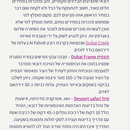
דובאי שמציעים תבלינים מקומיים, זהב ומזכרות במחירים
זולים מאוד, חשוב להתמקח על הכל ולא לקחת שום דבר
במחיר הראשון אותו מציעים לכם. מקום מומלץ למי
שמחפש מזכרות במחירים נוחים, פחות מומלץ למי שלא
מוכן לעשרות מוכרים שמנסים למכור את הסחורה שלהם
באגרסיביות. ניתן להגיע לשוק על ידי מעבורת מאיזור
Dubai Creek
שנמצאת בקרבת רובע Al Fahidi בעלות של
דירהאם בודד לאדם.
תצפית Dubai Frame
– מבנה ענקי ומרשים בצורת מסגרת
שמציג בתוכו את ההיסטוריה של הפיכת דובאי ממדבר
למעצמה הנוכחית והחזון לעתיד של העיר ומאפשר תצפית
על העיר מגובה של כ-150 מטר ורצפה שקופה. ניתן לשלבו
בביקור בשווקים ובאיזור העתיק. עלות כניסה כ-50 דירהאם
לאדם.
טיול Dessert safari
– וואו. אטרקציה מדהימה, 4 שעות
של טיול בדיונות האדומות האינסופיות של דובאי, הטיול
כולל 10 דקות של רכיבת גמלים כ-45 דקות של רכיבת שטח
עם מדריך בדיונות ועצירה לסקי חולות ותמונות בשקיעה.
המדריך איברהים היה נחמד ואדיב ועזר לנו להוציא תמונות