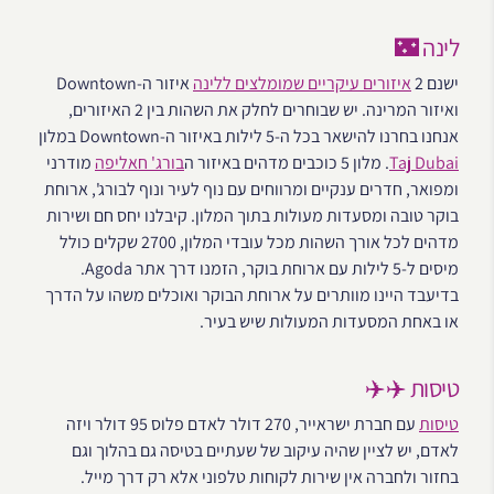
לינה 🌃
ישנם 2
איזורים עיקריים שמומלצים ללינה
איזור ה-Downtown
ואיזור המרינה. יש שבוחרים לחלק את השהות בין 2 האיזורים,
אנחנו בחרנו להישאר בכל ה-5 לילות באיזור ה-Downtown במלון
Taj Dubai
. מלון 5 כוכבים מדהים באיזור ה
בורג' חאליפה
מודרני
ומפואר, חדרים ענקיים ומרווחים עם נוף לעיר ונוף לבורג', ארוחת
בוקר טובה ומסעדות מעולות בתוך המלון. קיבלנו יחס חם ושירות
מדהים לכל אורך השהות מכל עובדי המלון, 2700 שקלים כולל
מיסים ל-5 לילות עם ארוחת בוקר, הזמנו דרך אתר Agoda.
בדיעבד היינו מוותרים על ארוחת הבוקר ואוכלים משהו על הדרך
או באחת המסעדות המעולות שיש בעיר.
טיסות ✈️✈️
טיסות
עם חברת ישראייר, 270 דולר לאדם פלוס 95 דולר ויזה
לאדם, יש לציין שהיה עיקוב של שעתיים בטיסה גם בהלוך וגם
בחזור ולחברה אין שירות לקוחות טלפוני אלא רק דרך מייל.