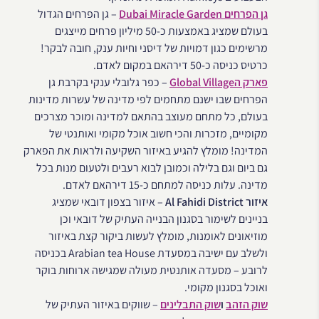
גן הפרחים Dubai Miracle Garden
– גן הפרחים הגדול
בעולם שמציג באמצעות כ-50 מיליון פרחים מייצגים
מרשימים כגון דמויות של דיסני וחיות ענק, חובה לבקר!
כרטיס כניסה כ-50 דירהאם במקום לאדם.
פארק הGlobal Village
– כפר גלובלי ענקי בקרבת גן
הפרחים שבו ישנם מתחמים לפי מדינה של עשרות מדינות
בעולם, כל מתחם מעוצב בהתאם למדינה ומוכר מצרכים
מקומיים, מזכרות והכי חשוב אוכל מקומי ואותנטי של
המדינה! מומלץ להגיע באיזור השקיעה ולראות את הפארק
גם ביום וגם בלילה וכמובן לבוא רעבים ולטעום מנות בכל
מדינה. עלות כניסה למתחם כ-15 דירהאם לאדם.
איזור Al Fahidi District
– איזור בצפון דובאי שמציג
בניינים לשימור בסגנון הבנייה העתיק של דובאי וכן
מוזיאונים לאומנות, מומלץ לעשות ביקור קצת באיזור
ולשלב עם ישיבה במסעדת Arabian tea House בכניסה
לרובע – מסעדה אותנטית מעולה שמגישה ארוחות בוקר
ואוכל בסגנון מקומי.
שוק הזהב
ו
שוק התבלינים
– שווקים באיזור העתיק של