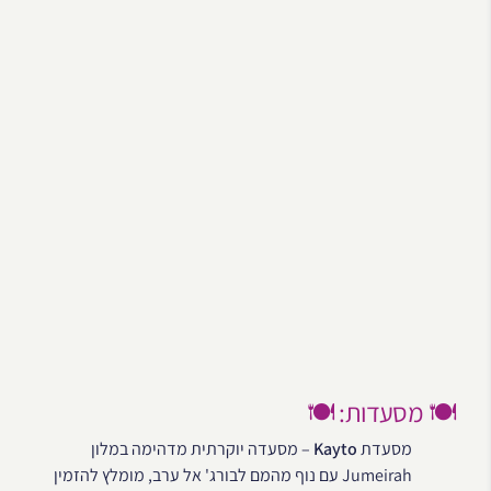
🍽️ מסעדות: 🍽️
מסעדת
Kayto
– מסעדה יוקרתית מדהימה במלון
Jumeirah עם נוף מהמם לבורג' אל ערב, מומלץ להזמין