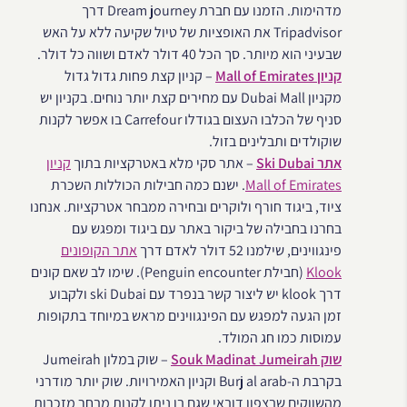
מדהימות. הזמנו עם חברת Dream journey דרך
Tripadvisor את האופציות של טיול שקיעה ללא על האש
שבעיני הוא מיותר. סך הכל 40 דולר לאדם ושווה כל דולר.
קניון Mall of Emirates
– קניון קצת פחות גדול גדול
מקניון Dubai Mall עם מחירים קצת יותר נוחים. בקניון יש
סניף של הכלבו העצום בגודלו Carrefour בו אפשר לקנות
שוקולדים ותבלינים בזול.
אתר Ski Dubai
– אתר סקי מלא באטרקציות בתוך
קניון
Mall of Emirates
. ישנם כמה חבילות הכוללות השכרת
ציוד, ביגוד חורף ולוקרים ובחירה ממבחר אטרקציות. אנחנו
בחרנו בחבילה של ביקור באתר עם ביגוד ומפגש עם
פינגווינים, שילמנו 52 דולר לאדם דרך
אתר הקופונים
Klook
(חבילת Penguin encounter). שימו לב שאם קונים
דרך klook יש ליצור קשר בנפרד עם ski Dubai ולקבוע
זמן הגעה למפגש עם הפינגווינים מראש במיוחד בתקופות
עמוסות כמו חג המולד.
שוק Souk Madinat Jumeirah
– שוק במלון Jumeirah
בקרבת ה-Burj al arab וקניון האמירויות. שוק יותר מודרני
מהשווקים שבצפון דובאי שגם בו ניתן לקנות מבחר מזכרות