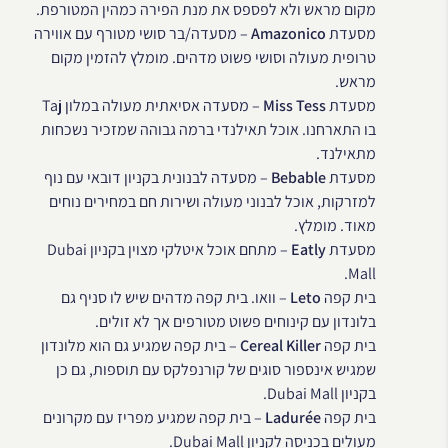
מקום מראש ולא לפספס את מנת הפירה כמהין המטורפת.
מסעדת
Amazonico
– מסעדה/בר סושי מטורף עם אווירה
טרופית מעולה וסושי פשוט מדהים. מומלץ להזמין מקום
מראש.
מסעדת
Miss Tess
– מסעדה אסיאתית מעולה במלון Taj
בו התארחנו. אוכל תאילנדי ברמה גבוהה שמזכיר נשכחות
מתאילנד.
מסעדת
Bebable
– מסעדה לבנונית בקניון דובאי עם נוף
למזרקות, אוכל לבנוני מעולה ושירות חם במחירים נוחים
מאוד. מומלץ.
מסעדת
Eatly
– מתחם אוכל איטלקי מצוין בקניון Dubai
Mall.
בית קפה
Leto
– וואו. בית קפה מדהים שיש לו סניף גם
בלונדון עם קינוחים פשוט מטורפים אך לא זולים.
בית קפה
Cereal Killer
– בית קפה שמגיע גם הוא מלונדון
שמגיש אינספור סוגים של קורנפלקס עם תוספות, גם כן
בקניון Dubai Mall.
בית קפה
Ladurée
– בית קפה שמגיע מפריז עם מקרונים
מעולים בכניסה לקניון Dubai Mall.