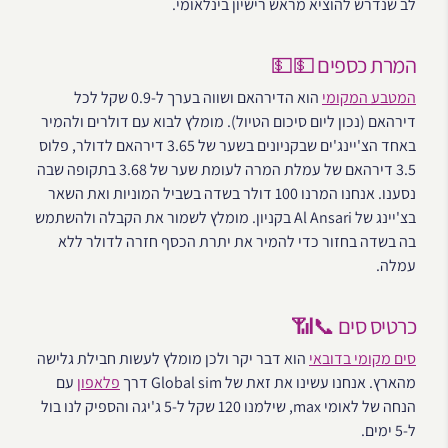
לב שנדרש להוציא מראש רישיון בינלאומי.
המרת כספים 💵💵
המטבע המקומי
הוא הדירהאם ושווה בערך ל-0.9 שקל לכל
דירהאם (נכון ליום סיכום הטיול). מומלץ לבוא עם דולרים ולהמיר
באחד הצ'יינג'ים שבקניונים בשער של 3.65 דירהאם לדולר, פלוס
3.5 דירהאם של עמלת המרה לעומת שער של 3.68 בתקופה שבה
נסענו. אנחנו המרנו 100 דולר בשדה בשביל המוניות ואת השאר
בצ'יינג של Al Ansari בקניון. מומלץ לשמור את הקבלה ולהשתמש
בה בשדה בחזור כדי להמיר את יתרת הכסף חזרה לדולר ללא
עמלה.
כרטיס סים 📞📶
סים מקומי בדובאי
הוא דבר יקר ולכן מומלץ לעשות חבילת גלישה
מהארץ. אנחנו עשינו את זאת של Global sim דרך
פלאפון
עם
הנחה של לאומי max, שילמנו 120 שקל ל-5 ג'יגה והספיק לנו בול
ל-5 ימים.