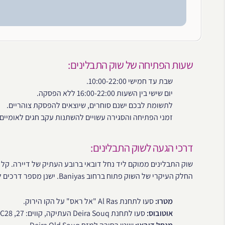
שעות הפתיחה של שוק התבלינים:
שבת עד חמישי 10:00-22:00.
יום שישי בין השעות 16:00-22:00 ללא הפסקה.
לתשומת לבכם ישנם סוחרים, שיוצאים להפסקת צוהריים.
זמני הפתיחה והסגירה עשויים להשתנות עקב חגים לאומיים 
דרכי הגעה לשוק התבלינים:
שוק התבלינים ממוקם ליד נחל דובאי ברובע העתיק של דיירה. קל
החלק העיקרי של השוק פתוח ברחוב Baniyas. ישנן מספר דרכים להגיע לשם.
מטרו:
סעו לתחנת Al Ras "אל ראס" על הקו הירוק.
אוטובוס:
סעו לתחנת Deira Souq העתיקה, קווים: 27, C07, C09, C28.