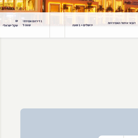
₪
1 דירהם אמירתי
דובאי איחוד האמירויות
ירושלים + 1 שעה
שווה ל
שקל ישראלי