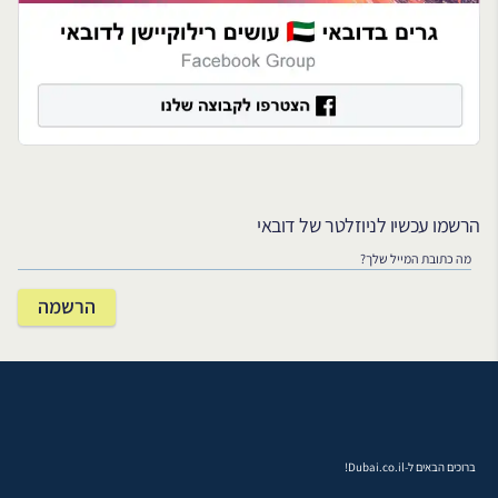
הרשמו עכשיו לניוזלטר של דובאי
ברוכים הבאים ל-Dubai.co.il!