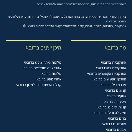
"אתר דובאי" נוסד בשנת 2021, מספר חודשים לאחר חתימה על הסכם אברהם.
באתר ריכזנו את המידע המקיף והעדכני ביותר עבור כל מה שהקהל הישראלי צריך ורוצה לדעת על חופשה
בדובאי ואבו דאבי:
אטרקציות, מסעדות, מלונות, טיסות, קניות, חיי לילה וכל הקשור לחופשה חלומית בדובאי 😍
מה בדובאי
היכן ישנים בדובאי
אטרקציות בדובאי
מלונות ואתרי נופש בדובאי
אטרקציות באבו דאבי
אזורי לינה מומלצים בדובאי
אטרקציות אקסטרים בדובאי
מלונות בדובאי
פארקי שעשועים בדובאי
אתרי נופש בדובאי
מרכזי בילוי בדובאי
קבלת הצעת מחיר למלון בדובאי
קניונים בדובאי
שווקים בדובאי
מסעדות בדובאי
קניות ושופינג בדובאי
חיי לילה ובילויים בדובאי
ברים בדובאי
מועדונים בדובאי
מבנים בדובאי