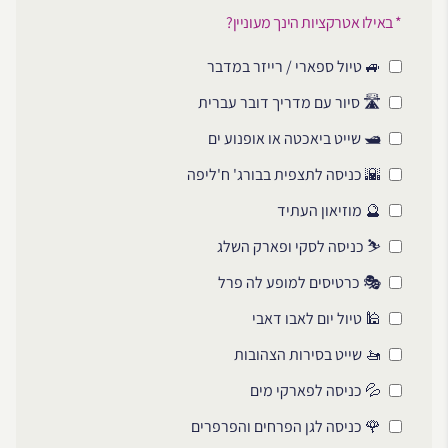
* באילו אטרקציות הינך מעוניין?
🚙 טיול ספארי / רייזר במדבר
🛣️ סיור עם מדריך דובר עברית
🛥️ שייט ביאכטה או אופנוע ים
🌇 כניסה לתצפית בבורג' ח'ליפה
🔮 מוזיאון העתיד
⛷️ כניסה לסקי ופארק השלג
🎭 כרטיסים למופע לה פרל
🕌 טיול יום לאבו דאבי
🚤 שייט בסירות הצהובות
💦 כניסה לפארקי מים
🌹 כניסה לגן הפרחים והפרפרים