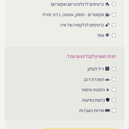
🐬 כרטיסים לדולפינריום ואקווריום
🚁 אקסטרים - מסוק, אומגה, כדור פורח
🌠 כרטיסים לגלקסיה של איה
🌟 אחר
תהיה מעוניין לקבל הצעה גם ל:
🏢 דיל למלון
🚗 השכרת רכב
✈️ הזמנת טיסות
🛡️ ביטוח נסיעות
🚌 שירות העברות