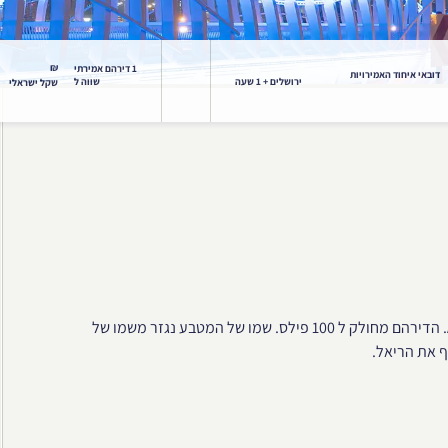
₪
1 דירהם אמירתי
דובאי איחוד האמירויות
ירושלים + 1 שעה
שווה ל
שקל ישראלי
המטבע המקומי בדובאי נקרא דירהם (בערבית: درهم) וסמלו AED. הדירהם מחולק ל 100 פילס. שמו של המטבע נגזר משמו של