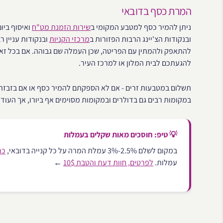
המרת כסף בדובאי
ניתן להמיר כסף למטבע המקומי ב
שירות הזמנת מט"ח
ואיסוף ביו
ובנקודות הצ'יינג הרבות הפזורות ב
מרכזי הקניות
ובנקודות עניין 
להתאפק ולהמתין עם הפריטה, שכן העמלה שם גבוהה. אם בכל זאת
להגעתכם לבית המלון או למרכז העיר.
תשלום במטבעות זרים - אם לא הספקתם להמיר כסף או אם בזבזת
במקומות רבים גם בדולרים ובמקומות מסוימים אף ביורו, אך העודף
💡 טיפ: חוסכים מאות שקלים בעמלות
במקום לשלם 2.5%-3% עמלת המרה על כל קנייה בדובאי,
כר
עמלות.
לפרטים, חוות דעת והטבת 10$
←