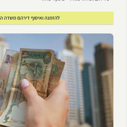
להזמנה ואיסוף דירהם משדה התעו