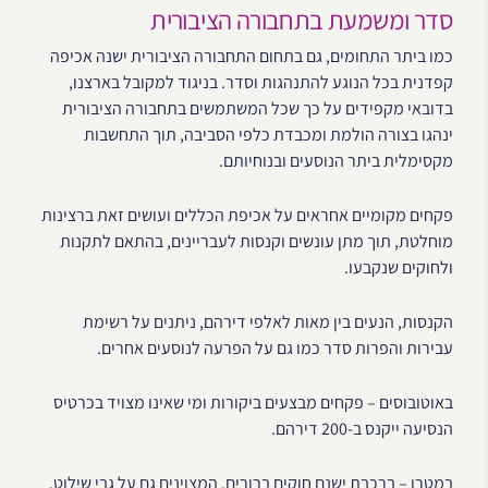
סדר ומשמעת בתחבורה הציבורית
כמו ביתר התחומים, גם בתחום התחבורה הציבורית ישנה אכיפה
קפדנית בכל הנוגע להתנהגות וסדר. בניגוד למקובל בארצנו,
בדובאי מקפידים על כך שכל המשתמשים בתחבורה הציבורית
ינהגו בצורה הולמת ומכבדת כלפי הסביבה, תוך התחשבות
מקסימלית ביתר הנוסעים ובנוחיותם.
פקחים מקומיים אחראים על אכיפת הכללים ועושים זאת ברצינות
מוחלטת, תוך מתן עונשים וקנסות לעבריינים, בהתאם לתקנות
ולחוקים שנקבעו.
הקנסות, הנעים בין מאות לאלפי דירהם, ניתנים על רשימת
עבירות והפרות סדר כמו גם על הפרעה לנוסעים אחרים.
באוטובוסים – פקחים מבצעים ביקורות ומי שאינו מצויד בכרטיס
הנסיעה ייקנס ב-200 דירהם.
במטרו – ברכבת ישנם חוקים ברורים, המצוינים גם על גבי שילוט.