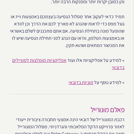
והן כמובן יקרות יותר ומפנקות הרבה יותר.
תמיד כדאי לעקוב אחר מסלול הנסיעה בעצמכם באמצעות וייז או
גוגל מפס כדי לראות שהנהג לא מאריך לכם את הדרך וכן לוודא
שהופעל מונה בתחילת הנסיעה. אם אתם מתכננים לשלם באשראי
או באמצעות הטלפון, וודאו עם הנהג לפני תחילת הנסיעה שיש לו
את המכשור המתאים ושהוא תקין.
» למידע על אפליקציות אלו ועוד
אפליקציות מומלצות למטיילים
בדובאי
» למידע נוסף על
מוניות בדובאי
פאלם מונורייל
רכבת המונורייל של דובאי הינה אמצעי תחבורה ציבורית ייעודי
לאזור פרוייקט הדקל המלאכותי והגרדניוזי. מסלול המונורייל
חוצה את הדקל מבסיסו ב-Palm Gateway ועד למלון אטלנטיס