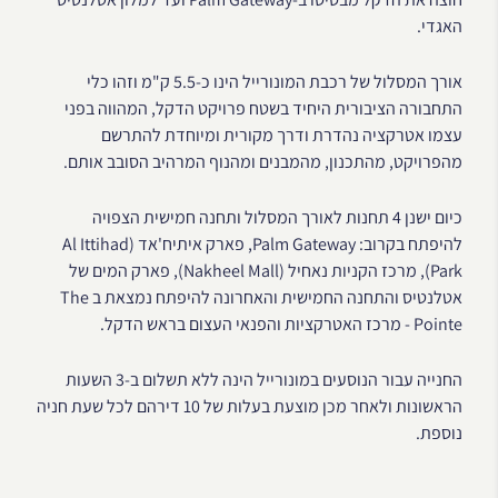
האגדי.
אורך המסלול של רכבת המונורייל הינו כ-5.5 ק"מ וזהו כלי
התחבורה הציבורית היחיד בשטח פרויקט הדקל, המהווה בפני
עצמו אטרקציה נהדרת ודרך מקורית ומיוחדת להתרשם
מהפרויקט, מהתכנון, מהמבנים ומהנוף המרהיב הסובב אותם.
כיום ישנן 4 תחנות לאורך המסלול ותחנה חמישית הצפויה
להיפתח בקרוב: Palm Gateway, פארק איתיח'אד (Al Ittihad
Park), מרכז הקניות נאחיל (Nakheel Mall), פארק המים של
אטלנטיס והתחנה החמישית והאחרונה להיפתח נמצאת ב The
Pointe - מרכז האטרקציות והפנאי העצום בראש הדקל.
החנייה עבור הנוסעים במונורייל הינה ללא תשלום ב-3 השעות
הראשונות ולאחר מכן מוצעת בעלות של 10 דירהם לכל שעת חניה
נוספת.