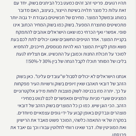
תהיו רגועים. פריטי זהב זהים כמעט בכל הביתנים בשוק. יחד עם
זאת עלות כל מוצר תלויה בשיטת הייצור, בעיצוב, האם מדובר
במותג ובמשקל המוצר. מחירם של תכשיטים בעבודת יד גבוה יותר
מתכשיטים מתוצרת המפעל. בשוק כמו בשוק המחיר הכתוב אינו
סופי. אפשרי ואף הכרחי כמו שאנו הישראלים אוהבים להתמקח
בקניית המוצר. אחד הטיפים החשובים שאנו יכולים לתת לכם בעת
משא ומתן לקניית המוצר הוא להיות מנומסים, חייכנים, להחמיא
למוכר על תכולת החנות וכמובן על התכשיט. אם תצליחו לגעת
בליבו של הסוחר תוכלו לקבל הנחה של בין 30% ל-50%!!
אנחנו הישראלים לא יכולים לסבול ש"עובדים עלינו". כאן בשוק
הזהב של דובאי תאהבו שאין זיופים בשוק ורשויות העיר מפקחות
על כך. יתרה מזו בכניסה לשוק מוצבות לוחות מידע אלקטרוניים
המציגים שערי מניות עולמיים ומאפשרים לכם לנווט במחירי
הזהב. הכי הוגן שיש. כמו כן כל המוצרים בשוק הזהב של דובאי
מוצהרים ונבדקים באופן קבוע על ידי גופים עצמאיים מיוחדים.
במקרה של אי התאמה כלשהי, המוכר פשוט מאבד את הרישיון
ואת המוניטין שלו. דבר שאינו רווחי לחלוטין עבורו וכך גם יאבד את
פרנסתו.