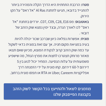
מטרו
: הרכבת התחתית היא הדרך הקלה והמהירה ביותר
להתנייד בדובאי, תגיעו לתחנת Al Ras "אל ראס" על הקו
הירוק.
באוטובוס
: מס C07, C09, C28, E16. יורדים בתחנת "אל
ראס" לכו לאורך הגדה, ובצד ימין נמצא שוק הזהב של
דובאי .
מונית
: אפשרות נפלאה כיוון שברכב שכור יכולה להיות
בעיה במציאת מקום חניה. אך עם זאת במונית כדאי לשקול
עד כמה שוק הזהב קרוב לנקודת המוצא, מכיוון שאם תצאו
מאזור מרוחק תצטרכו לחצות את מפרץ הנחל, מה שישפיע
משמעותית על עלות הנסיעה. המחיר יכול לנוע בין 5
דירהם ל-60 דירהם. קחו מונית על ידי הזמנתה דרך
אפליקציות Uber, Careem או RTA או תפסו מונית ברחוב.
מוזמנים לשאול ולהתייעץ בכל הקשור לשוק הזהב
בקבוצת הפייסבוק שלנו