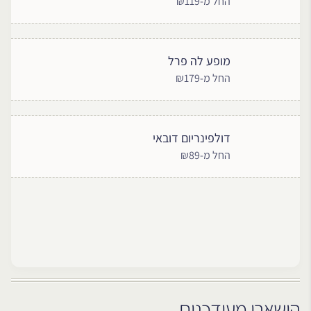
החל מ-₪119
מופע לה פרל
החל מ-₪179
דולפינריום דובאי
החל מ-₪89
הישארו מעודכנים