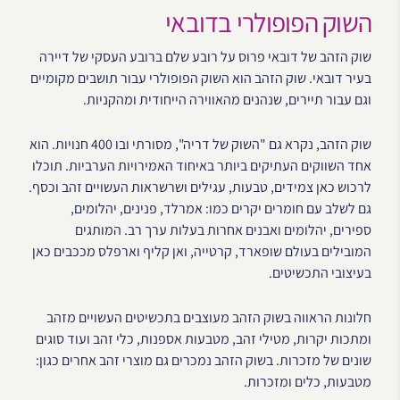
השוק הפופולרי בדובאי
שוק הזהב של דובאי פרוס על רובע שלם ברובע העסקי של דיירה
בעיר דובאי. שוק הזהב הוא השוק הפופולרי עבור תושבים מקומיים
וגם עבור תיירים, שנהנים מהאווירה הייחודית ומהקניות.
שוק הזהב, נקרא גם "השוק של דריה", מסורתי ובו 400 חנויות. הוא
אחד השווקים העתיקים ביותר באיחוד האמירויות הערביות. תוכלו
לרכוש כאן צמידים, טבעות, עגילים ושרשראות העשויים זהב וכסף.
גם לשלב עם חומרים יקרים כמו: אמרלד, פנינים, יהלומים,
ספירים, יהלומים ואבנים אחרות בעלות ערך רב. המותגים
המובילים בעולם שופארד, קרטייה, ואן קליף וארפלס מככבים כאן
בעיצובי התכשיטים.
חלונות הראווה בשוק הזהב מעוצבים בתכשיטים העשויים מזהב
ומתכות יקרות, מטילי זהב, מטבעות אספנות, כלי זהב ועוד סוגים
שונים של מזכרות. בשוק הזהב נמכרים גם מוצרי זהב אחרים כגון:
מטבעות, כלים ומזכרות.