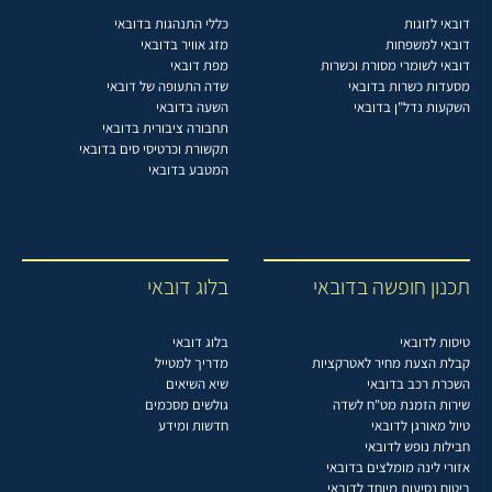
דובאי לזוגות
כללי התנהגות בדובאי
דובאי למשפחות
מזג אוויר בדובאי
דובאי לשומרי מסורת וכשרות
מפת דובאי
מסעדות כשרות בדובאי
שדה התעופה של דובאי
השקעות נדל"ן בדובאי
השעה בדובאי
תחבורה ציבורית בדובאי
תקשורת וכרטיסי סים בדובאי
המטבע בדובאי
תכנון חופשה בדובאי
בלוג דובאי
טיסות לדובאי
בלוג דובאי
קבלת הצעת מחיר לאטרקציות
מדריך למטייל
השכרת רכב בדובאי
שיא השיאים
שירות הזמנת מט"ח לשדה
גולשים מסכמים
טיול מאורגן לדובאי
חדשות ומידע
חבילות נופש לדובאי
אזורי לינה מומלצים בדובאי
ביטוח נסיעות מיוחד לדובאי