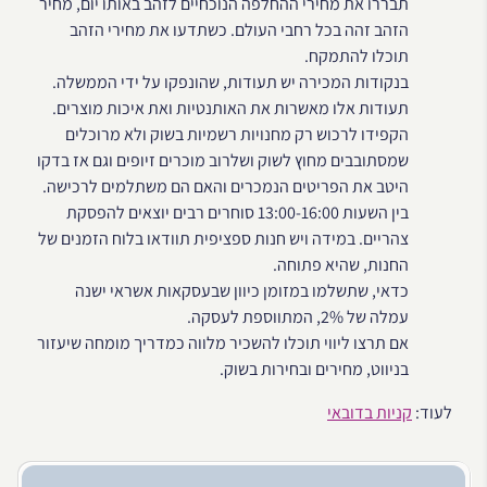
תבררו את מחירי ההחלפה הנוכחיים לזהב באותו יום, מחיר
הזהב זהה בכל רחבי העולם. כשתדעו את מחירי הזהב
תוכלו להתמקח.
בנקודות המכירה יש תעודות, שהונפקו על ידי הממשלה.
תעודות אלו מאשרות את האותנטיות ואת איכות מוצרים.
הקפידו לרכוש רק מחנויות רשמיות בשוק ולא מרוכלים
שמסתובבים מחוץ לשוק ושלרוב מוכרים זיופים וגם אז בדקו
היטב את הפריטים הנמכרים והאם הם משתלמים לרכישה.
בין השעות 13:00-16:00 סוחרים רבים יוצאים להפסקת
צהריים. במידה ויש חנות ספציפית תוודאו בלוח הזמנים של
החנות, שהיא פתוחה.
כדאי, שתשלמו במזומן כיוון שבעסקאות אשראי ישנה
עמלה של 2%, המתווספת לעסקה.
אם תרצו ליווי תוכלו להשכיר מלווה כמדריך מומחה שיעזור
בניווט, מחירים ובחירות בשוק.
לעוד:
קניות בדובאי