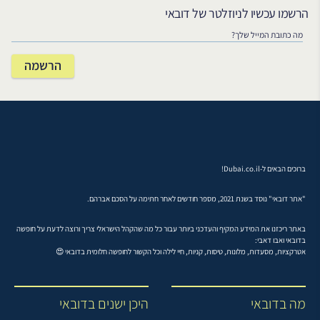
הרשמו עכשיו לניוזלטר של דובאי
ברוכים הבאים ל-Dubai.co.il!
"אתר דובאי" נוסד בשנת 2021, מספר חודשים לאחר חתימה על הסכם אברהם.
באתר ריכזנו את המידע המקיף והעדכני ביותר עבור כל מה שהקהל הישראלי צריך ורוצה לדעת על חופשה
בדובאי ואבו דאבי:
אטרקציות, מסעדות, מלונות, טיסות, קניות, חיי לילה וכל הקשור לחופשה חלומית בדובאי 😍
מה בדובאי
היכן ישנים בדובאי