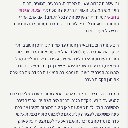
ובו עשרות לבבות עשויים מפרחים. הצבעים, הגוונים, הריח
הארומטי המשגע והאווירה הרגועה הופכת את
הצעת הנישואין
בדובאי
למיוחדת, שאין שניה לה בכל העולם!! אם אתם אחרי
החתונה ונסעתם לדובאי לירח דבש תזכו בתמונות להנצחת ירח
דבש של פעם בחיים!
רוב שעות היום בדובאי הן חמות עד מאוד לכן הזמן הטוב ביותר
לבקר הוא אחרי השעה 16:00. החל משעות אחר הצהריים מזג
האוויר נעים ומאפשר הליכה איטית, עצירה, צילום ופליאה מכל
הפסלים, הצבעים והיופי האינסופי של גן. כך גם תטיילו, תיהנו
מתצוגת הפרחים באור יום ומתאורת המייצגים המדהימה המאירה
את הגן הקסום בערב.
במידה והלו"ז שלכם אינו מאפשר הגעה אחה"צ אנו ממליצים לכם
להגיע עם כובע, מקדם הגנה והרבה מים לשתייה. אחרי הליכה
ממושכת תרצו לנוח מעט. גם כאן מיטב המוחות הקימו עבורכם
פינה מושלמת לעצירה קלה. אגם מלאכותי מוקף במאות אלפי
פרחים ומזרקה במרכזו. האגם האפשר לכם תצפית על פארק
הפרחים. כך שגם כשאתם במנוחה תוכלו ליהנות ולהתפעל מיופי