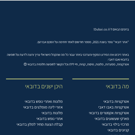
ברוכים הבאים ל-Dubai.co.il!
"אתר דובאי" נוסד בשנת 2021, מספר חודשים לאחר חתימה על הסכם אברהם.
באתר ריכזנו את המידע המקיף והעדכני ביותר עבור כל מה שהקהל הישראלי צריך ורוצה לדעת על חופשה
בדובאי ואבו דאבי:
אטרקציות, מסעדות, מלונות, טיסות, קניות, חיי לילה וכל הקשור לחופשה חלומית בדובאי 😍
מה בדובאי
היכן ישנים בדובאי
אטרקציות בדובאי
מלונות ואתרי נופש בדובאי
אטרקציות באבו דאבי
אזורי לינה מומלצים בדובאי
אטרקציות אקסטרים בדובאי
מלונות בדובאי
פארקי שעשועים בדובאי
אתרי נופש בדובאי
מרכזי בילוי בדובאי
קבלת הצעת מחיר למלון בדובאי
קניונים בדובאי