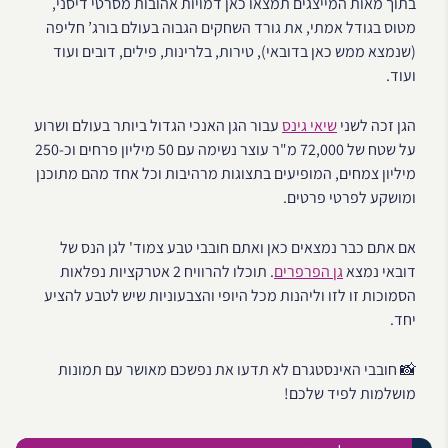
בתוך מאות המייצגים תמצאו כאן דמויות אהובות מסרטי דיסני,
מטוס בגודל אמתי, את גורד השחקים הגבוה בעולם בורג’ חליפה
(שנמצא ממש כאן בדובאי), טירות, בלרינות, פילים, דובים ועוד
ועוד.
הגן זכה לשני
שיאי גינס
עבור הגן האנכי הגדול ביותר בעולם ושרוע
על שטח של 72,000 מ"ר עוצר נשימה עם 50 מיליון פרחים וכ-250
מיליון צמחים, המופיעים בתצוגות מרהיבות וכל אחד מהם מתוכנן
ומושקע לפרטי פרטים.
אם אתם כבר נמצאים כאן ואתם חובבי טבע צמוד' לגן הנס של
דובאי נמצא
גן הפרפרים
. תוכלו להרוויח 2 אטרקציות נפלאות
הסמוכות זו לזו וליהנות מכל היופי והצבעוניות שיש לטבע להציע
יחד.
📸 חובבי האינסטגרם לא תדעו את נפשכם מאושר עם תמונות
מושלמות לפיד שלכם!