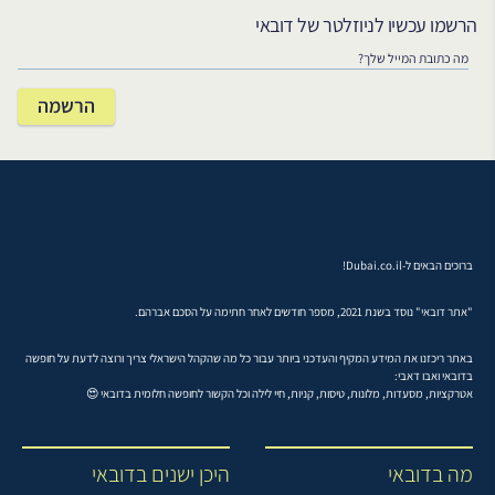
הרשמו עכשיו לניוזלטר של דובאי
ברוכים הבאים ל-Dubai.co.il!
"אתר דובאי" נוסד בשנת 2021, מספר חודשים לאחר חתימה על הסכם אברהם.
באתר ריכזנו את המידע המקיף והעדכני ביותר עבור כל מה שהקהל הישראלי צריך ורוצה לדעת על חופשה
בדובאי ואבו דאבי:
אטרקציות, מסעדות, מלונות, טיסות, קניות, חיי לילה וכל הקשור לחופשה חלומית בדובאי 😍
מה בדובאי
היכן ישנים בדובאי