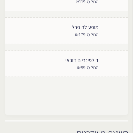
החל מ-₪119
מופע לה פרל
החל מ-₪179
דולפינריום דובאי
החל מ-₪89