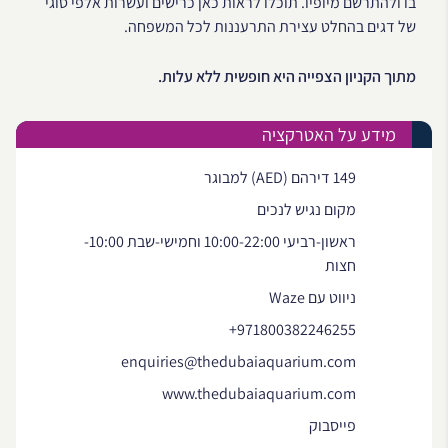
בו ולהתרשם מיופיו. תוכלו לראות כאן כרישים ועשרות אלפי סוגי
של דגים בהחלט עצירת התרעננות לכל המשפחה.
מתוך הקניון הצפייה היא חופשית ללא עלות.
מידע על האטרקציה
149 דירהם (AED) למבוגר
מקום נגיש לנכים
ראשון-רביעי 10:00-22:00 וחמישי-שבת 10:00-
חצות
ניווט עם Waze
+971800382246255
enquiries@thedubaiaquarium.com
www.thedubaiaquarium.com
פייסבוק