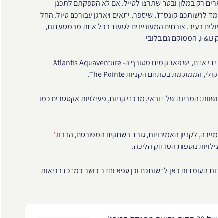
ארים רק במלון ובטח שתרצו לטייל. אם לא הספקתם לתכנן
 לרשותכם קונסרז', שיספר, יתאים ויארגן עבורכם טיול. החל
יולים בעיר. אורחים המעוניינים לסעוד בכל אחת מהמסעדות,
י.
באי פאלם ג'ומיירה, שזהו אי הדקלים המלאכותי המפורסם, מעשה ידי אדם, יש פארק מים מטורף ה- Atlantis Aquaventure
ברוג'
ילויות נוספות המרחק הליכה.
לו יום שלם תבחרו להתרענן בריכה אחת מתוך 5 הבריכות העומדות כאן לרשותכם וכן ספא וחדר כושר כמרכז בריאות