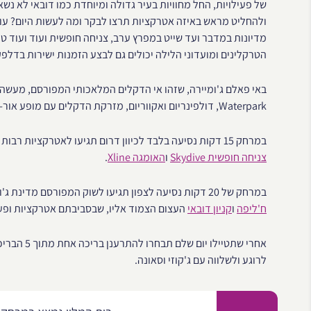
של פעילויות, החל מחוויות בעיר גדולה ומיוחדת כמו דובאי לא נש
ולהחליט מראש באיזה אטרקציות תרצו לבקר ומה לעשות היום? עומד
מדיונות במדבר ועד שייט במפרץ ערב, צניחה חופשית ועוד ועוד ט
הטרקלינים ומועדוני הלילה יכולים גם לבצע הזמנות ישירות בדלפק F&B, הממוקם גם בלוב
Waterpark, דולפינריום ואקווריום, מזרקת הדקלים עם מופע אור-קולי, הממוקמת במתחם הקניות The Pointe.
במרחק 15 דקות נסיעה בלבד לכיוון דרום תגיעו לאטרקציות רבות ושוות: המרינה של דובאי, מרכזי קניות, פעילויות אקסטרים כמו
צניחה חופשית Skydive
ו
האומגה Xline
.
במרחק של 20 דקות נסיעה לצפון תגיעו לשוק המפורסם מדינת ג'ומיירה, לקניון האמירויות, גורד השחקים המפורסם, ה
ח'ליפה
ו
קניון דובאי
העצום הצמוד אליו, שבסביבתם אטרקציות ופע
אחרי שתטיי
לרוגע ולשלווה עם ג'קוזי וסאונה.