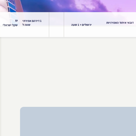
₪
1 דירהם אמירתי
דובאי איחוד האמירויות
ירושלים + 1 שעה
שווה ל
שקל ישראלי