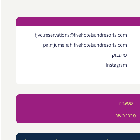
fjvd.reservations@fivehotelsandresorts.com
palmjumeirah.fivehotelsandresorts.com
פייסבוק
Instagram
מסעדה
מרכז כושר