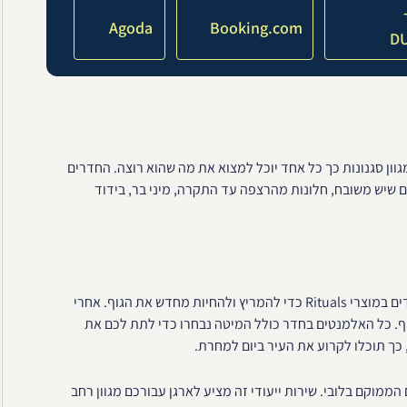
Agoda
Booking.com
D
דרים וסוויטות מפוארים במגוון סגנונות כך כל אחד יוכל למצוא את מה שהוא רוצה. החדרים
ם שיש משובח, חלונות מהרצפה עד התקרה, מיני בר, בידוד
חדרי הרחצה המעוצבים כוללים אמבטיה ומקלחת נפרדות, המצוידים במוצרי Rituals כדי להמריץ ולהחיות מחדש את הגוף. אחרי
וף. כל האלמנטים בחדר כולל המיטה נבחרו כדי לתת לכם את
 כך תוכלו לקרוע את העיר ביום למחרת.
מוקם בלובי. שירות ייעודי זה מציע לארגן עבורכם מגוון רחב