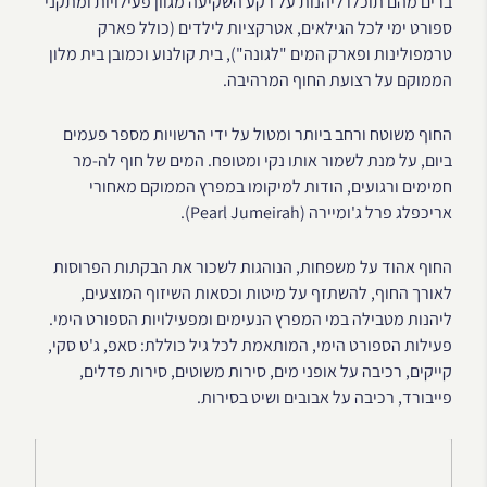
ברים מהם תוכלו ליהנות על רקע השקיעה מגוון פעילויות ומתקני
ספורט ימי לכל הגילאים, אטרקציות לילדים (כולל פארק
טרמפולינות ופארק המים "לגונה"), בית קולנוע וכמובן בית מלון
הממוקם על רצועת החוף המרהיבה.
החוף משוטח ורחב ביותר ומטול על ידי הרשויות מספר פעמים
ביום, על מנת לשמור אותו נקי ומטופח. המים של חוף לה-מר
חמימים ורגועים, הודות למיקומו במפרץ הממוקם מאחורי
אריכפלג פרל ג'ומיירה (Pearl Jumeirah).
החוף אהוד על משפחות, הנוהגות לשכור את הבקתות הפרוסות
לאורך החוף, להשתזף על מיטות וכסאות השיזוף המוצעים,
ליהנות מטבילה במי המפרץ הנעימים ומפעילויות הספורט הימי.
פעילות הספורט הימי, המותאמת לכל גיל כוללת: סאפ, ג'ט סקי,
קייקים, רכיבה על אופני מים, סירות משוטים, סירות פדלים,
פייבורד, רכיבה על אבובים ושיט בסירות.