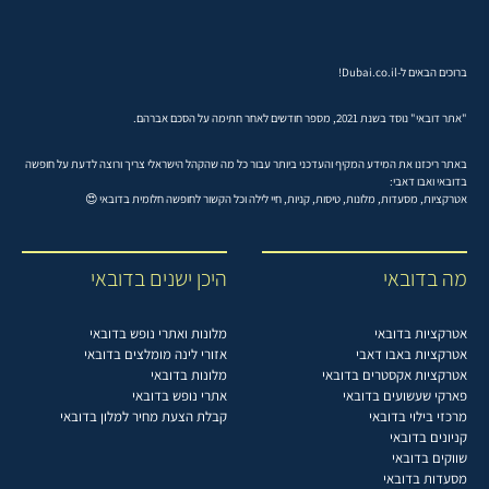
ברוכים הבאים ל-Dubai.co.il!
"אתר דובאי" נוסד בשנת 2021, מספר חודשים לאחר חתימה על הסכם אברהם.
באתר ריכזנו את המידע המקיף והעדכני ביותר עבור כל מה שהקהל הישראלי צריך ורוצה לדעת על חופשה
בדובאי ואבו דאבי:
אטרקציות, מסעדות, מלונות, טיסות, קניות, חיי לילה וכל הקשור לחופשה חלומית בדובאי 😍
מה בדובאי
היכן ישנים בדובאי
אטרקציות בדובאי
מלונות ואתרי נופש בדובאי
אטרקציות באבו דאבי
אזורי לינה מומלצים בדובאי
אטרקציות אקסטרים בדובאי
מלונות בדובאי
פארקי שעשועים בדובאי
אתרי נופש בדובאי
מרכזי בילוי בדובאי
קבלת הצעת מחיר למלון בדובאי
קניונים בדובאי
שווקים בדובאי
מסעדות בדובאי