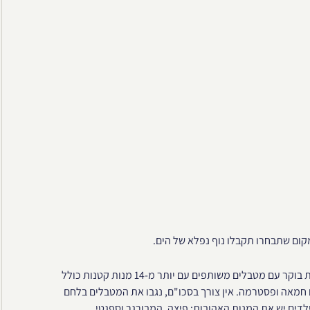
קום שתבחרו תקבלו נוף נפלא של הים.
המסעדה פתוחה משעות הבוקר כך שאתם יכולים להתענג בארוחות בוקר עם מטבלים משותפים עם יותר מ-14 מנות קטנות כולל
חמאה ופסטרמה. אין צורך בסכו"ם, נגבו את המטבלים בלחם
לילדים יש את המנות האהובות: פיצה, המבורגר וספגטי.