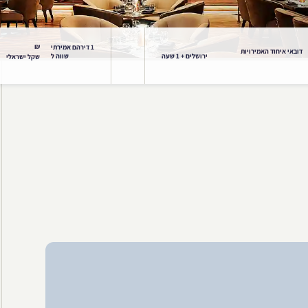
₪
1 דירהם אמירתי
דובאי איחוד האמירויות
ירושלים + 1 שעה
שווה ל
שקל ישראלי