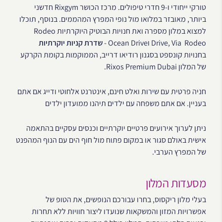
טורקי ייחודי ו-9 חדרי טיפולים. מרכז הכושר Rixgym חדשני
ביותר, מאובזר במלואו מול נופי המפרץ המהממים. בנוסף, תוכלו
למצוא במלון מספרה ואת חנויות הבוטיק היוקרתיות Rodeo
Drive, Via Rodeo וOcean Drive -
שדרת קניות יוקרתיות
בחנויות קונספט בסגנון רודיאו דרייב, הממוקמות בקומת הקרקע
של המלון Rixos Premium Dubai.
חניה פרטית עם שירות ואלט חינם, אינטרנט אלחוטי ודייג אם אתם
בעניין. אם אתם משפחה עם ילדים תיהנו ממועדון ילדים
ניתן לערוך אירועים פרטיים יוקרתיים וכנסים עסקיים בהתאמה
אישית באולם סגור או במקום פתוח מול חוף הים עם הנוף המהפנט
של המפרץ הערבי.
מסעדות המלון
בעלי מלון ריקסוס, בחרו עבורכם הנופשים, את הטופ של
אפשרויות המזון והמשקאות שנועדו ליצור חוויות ללא תחרות