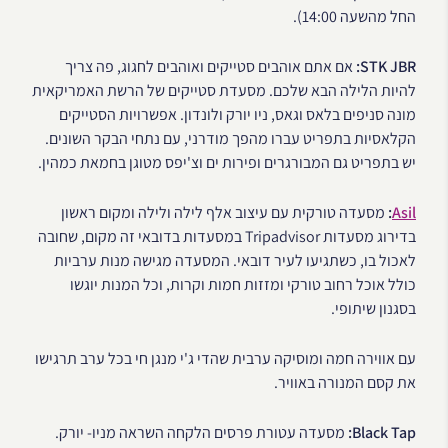
החל מהשעה 14:00).
STK JBR:
אם אתם אוהבים סטייקים ואוהבים לחגוג, פה צריך
להיות הלילה הבא שלכם. מסעדת סטייקים של הרשת האמריקאית
מונה סניפים בלאס וגאס, ניו יורק ולונדון. אפשרויות הסטייקים
הקלאסיות בתפריט עברו מהפך מודרני, עם נתחי הבקר השונים.
יש בתפריט גם המבורגרים ופירות ים וצ'יפס מטוגן בחמאת כמהין.
Asil
:
מסעדה טורקית עם עיצוב אלף לילה ולילה ומקום ראשון
בדירוג מסעדות Tripadvisor במסעדות בדובאי זה מקום, שחובה
לאכול בו, כשתגיעו לעיר דובאי. המסעדה מגישה מנות ערביות
כולל אוכל רחוב טורקי ומזזות חמות וקרות, וכל המנות יוגשו
בסגנון שיתופי.
עם אווירה חמה ומוסיקה ערבית שהדי ג'י מנגן חי בכל ערב תרגישו
את קסם המנורה באוויר.
Black Tap:
מסעדה עטורת פרסים הלקחה השראה מניו- יורק.