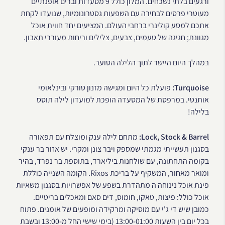
ורגעים בלתי נשכחים. המלון כולל 9 מסעדות וברים אופנתיים
מעוטרי פרסים לבחירה עם השפעות גסטרונומיות, שנועדו לקחת
אתכם למסע קולינרי ברחבי העולם. המציעים יחד חווית אוכל
מגוונת; חגיגה של טעמים, צבעים, צלילים וריחות מעוררי תאבון.
במהלך היום היישר לתוך הלילה הסוער.
Turquoise:
פועלת כל היום ומגישה מזנון טורקי ובינלאומי
אותנטי. במרפסת של המסעדה הופכת למועדון לילה תוסס
בלילה!
Lock, Stock & Barrel:
מתחם לילה ענק ומוצלח עם תפאורה
בסגנון תעשייתי מגמתי שמספק ויבר צונן ומקרי. יש אזור בר ענקי
בקומה התחתונה, עם שולחנות ביליארד, בתוספת בר נפרד, בהיר
ומואר מאחור, המשקיף על בריכת Rixos. הקומה השנייה כוללת
פינת אוכל נינוחה ה מתהדרת בשפע של אפשרויות בסגנון משאיות
אוכל כולל: פיצות, טאקו, חומוס, דים סאם ומאכלים בריטיים.
כמובן שיש די ג'י עם מוסיקה ומרקידה ומופעים של אומנים. פתוח
בכל יום בין השעות 13:00-01:00 (בימי שישי החל מ-13:00 ובשבת