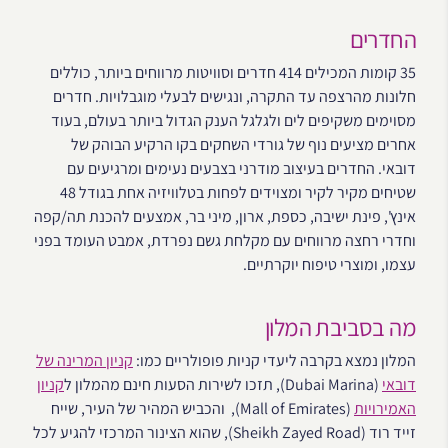
החדרים
35 קומות המכילים 414 חדרים וסוויטות מרווחים ביותר, כוללים
חלונות מהרצפה עד התקרה, ונגישים לבעלי מוגבלויות. חדרים
מסוימים משקיפים לים ולגלגל הענק הגדול ביותר בעולם, בעוד
אחרים מציעים נוף של גורדי השחקים בקו הרקיע הבוהק של
דובאי. החדרים בעיצוב מודרני בצבעים נעימים ומרגיעים עם
שטיחים מקיר לקיר ומצוידים לפחות בטלוויזיה אחת בגודל 48
אינץ', פינת ישיבה, כספת, ארון, מיני בר, אמצעים להכנת תה/קפה
וחדרי רחצה מרווחים עם מקלחת גשם נפרדת, אמבט העומד בפני
עצמו, ומוצרי טיפוח יוקרתיים.
מה בסביבת המלון
המלון נמצא בקרבה ליעדי קניות פופולריים כמו:
קניון המרינה של
דובאי
(Dubai Marina), תזכו לשירות הסעות חינם מהמלון ל
קניון
האמירויות
(Mall of Emirates), והכביש המהיר של העיר, שייח
זייד רוד (Sheikh Zayed Road), שהוא הצינור המרכזי להגיע לכל