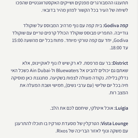
תתענגו ההמבורגרים מפנקים ושייקים האקסטרווגנטיים שהפכו
לשיחה של העיר בכל הקשור למזון מהיר בדובאי.
קפה Godiva:
בית קפה עם נוף מרהיב המבוסס על שוקולד
גודייבה. התפריט מבוסס שוקולד הכולל קרפים טריים עם שוקולד
Godiva, יחד עם קפה טורקי מיוחד. פתוח בכל יום מהשעה 15:00
עד 18:00.
District:
בר עם מרפסת. לא רק שיש לו נוף לאוקיינוס, אלא
שאתם גם יכולים להביט אל Bluewaters ול-Ain Dubai כשכל האי
נדלק בלילה. נקודה מעולה לצפות בשקיעה. מתנגנת כאן מוסיקה
חיה בכל יום שלישי (עם ערבי נשים), חמישי ושבת המעלה את
המצב רוח.
Luigia:
אוכל איטלקי, שיחמם לכם את הלב.
Vista Lounge:
הטרקלין של מסעדת טורקיז בו תוכלו להתרענן
עם משקה ונוף לאזור הבריכה של Rixos.