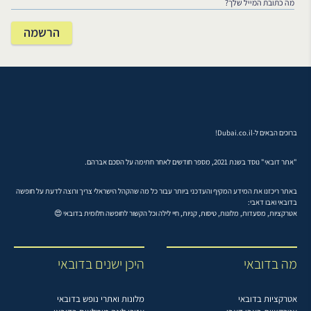
ברוכים הבאים ל-Dubai.co.il!
"אתר דובאי" נוסד בשנת 2021, מספר חודשים לאחר חתימה על הסכם אברהם.
באתר ריכזנו את המידע המקיף והעדכני ביותר עבור כל מה שהקהל הישראלי צריך ורוצה לדעת על חופשה
בדובאי ואבו דאבי:
אטרקציות, מסעדות, מלונות, טיסות, קניות, חיי לילה וכל הקשור לחופשה חלומית בדובאי 😍
מה בדובאי
היכן ישנים בדובאי
אטרקציות בדובאי
מלונות ואתרי נופש בדובאי