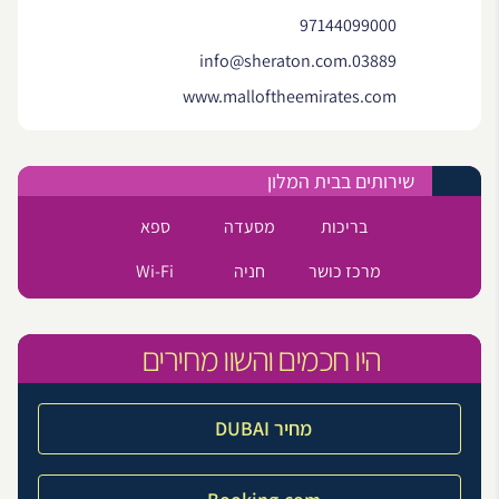
97144099000
03889.info@sheraton.com
www.malloftheemirates.com
שירותים בבית המלון
בריכות
מסעדה
ספא
מרכז כושר
חניה
Wi-Fi
היו חכמים והשוו מחירים
מחיר DUBAI