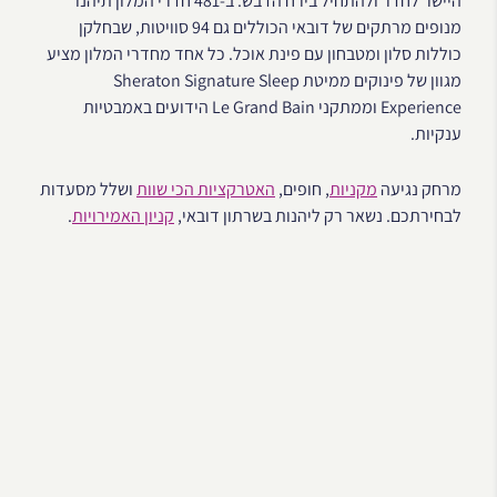
היישר לחדר ולהתחיל בירח הדבש. ב-481 חדרי המלון תיהנו
מנופים מרתקים של דובאי הכוללים גם 94 סוויטות, שבחלקן
כוללות סלון ומטבחון עם פינת אוכל. כל אחד מחדרי המלון מציע
מגוון של פינוקים ממיטת Sheraton Signature Sleep
Experience וממתקני Le Grand Bain הידועים באמבטיות
ענקיות.
מרחק נגיעה
מקניות
, חופים,
האטרקציות הכי שוות
ושלל מסעדות
לבחירתכם. נשאר רק ליהנות בשרתון דובאי,
קניון האמירויות
.