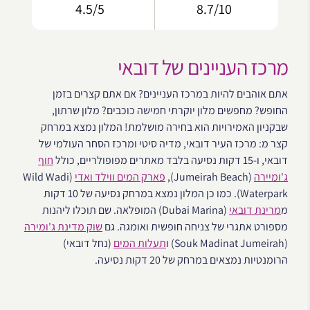
4.5/5
8.7/10
מרכז העניינים של דובאי
אתם אוהבים להיות במרכז העניינים? אם אתם קצרים בזמן
החופש? מחפשים מלון יוקרתי חמישה כוכבים? מלון שרתון,
שבקניון האמירויות הוא בחירה מושלמת! המלון נמצא במרחק
קצר מ: מרכז העיר דובאי, מדיה סיטי ומרכז הסחר העולמי של
דובאי, ו-15 דקות נסיעה בלבד מאתרים מפופולריים, כולל
חוף
ג'ומיירה
(Jumeirah Beach),
פארק המים ווילד ואדי
(Wild Wadi
Waterpark). כמו כן המלון נמצא במרחק נסיעה של 10 דקות
מ
מרינת דובאי
(Dubai Marina) המופלאה. שם תוכלו ליהנות
מספורט אתגרי של צניחה חופשית ואומגה. גם
שוק מדינת ג'ומירה
(Souk Madinat Jumeirah) ו
תעלות המים
(נחל דובאי)
הרומנטיות נמצאים במרחק של 20 דקות נסיעה.