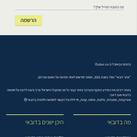
ברוכים הבאים ל-Dubai.co.il!
"אתר דובאי" נוסד בשנת 2021, מספר חודשים לאחר חתימה על הסכם אברהם.
באתר ריכזנו את המידע המקיף והעדכני ביותר עבור כל מה שהקהל הישראלי צריך ורוצה לדעת על חופשה
בדובאי ואבו דאבי:
אטרקציות, מסעדות, מלונות, טיסות, קניות, חיי לילה וכל הקשור לחופשה חלומית בדובאי 😍
מה בדובאי
היכן ישנים בדובאי