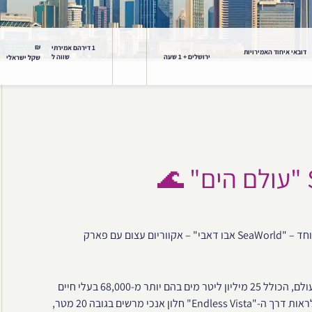
₪
1 דירהם אמירתי
דובאי איחוד האמירויות
ירושלים + 1 שעה
שווה ל
שקל ישראלי
ב-23 למאי 2023 נפתחה באבו דאבי אטרקציה חדשה ומרגשת במיוחד – "SeaWorld אבו דאבי" – אקווריום עצום עם פארק
האקווריום הענק הוא ביתם של בעלי החיים הימיים הגדול והרחב בעולם, הכולל 25 מיליון ליטר מים בהם יותר מ-68,000 בעלי חיים
ימיים, כולל כרישים, להקות דגים, קרני מנטה וצבי ים אותם תוכלו לראות דרך ה-"Endless Vista" חלון אנכי מרשים בגובה 20 מטר,