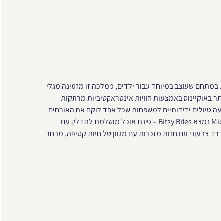
 במתחם שעוצב במיוחד עבור ילדים, ממלכה זו מזמינה מגלי
ר באוקיינוס ​​באמצעות חוויות אינטראקטיביות מרתקות
ם דינמיים ומשחק מהנה. Micro Ocean מציע ארבעה טיולים ידידותיים למשפחות שכל אחד לוקח את האורחים
להרפתקה בעולם התת-ימי המיקרוסקופי. כמו כן, בתוך MicroOcean נמצא Bitsy Bites – פינת אוכל מושלמת לתדלק עם
רד צבעוני וגם חנות מזכרות עם מגוון של חיות קטיפה, מבחר