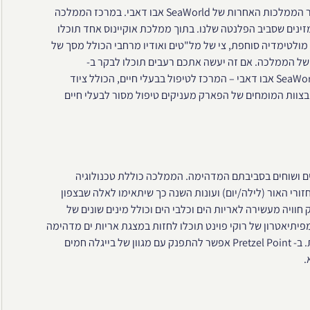
הממלכה מספרת את סיפור האוקיינוס ומשמשת כפורטל עבור חקר הממלכות האחרות של SeaWorld אבו דאבי. במרכז הממלכה
 והחומרים המזינים שסביב הפלנטה שלנו. בתוך ממלכת אוקיינוס אחד תוכלו
 למסע באמצעות מולטימדיה סוחפת, צי של מל"טים ואודיו מרחבי הכולל מסך של
בה של 15 מטרים מסביב כל ההיקף של 218 מטרים של הממלכה. אם זה יעשה אתכם רעבים תוכלו לבקר ב-
Florence Treats ולנשנש. במתחם זה גם נמצא הלב הפועם של SeaWorld אבו דאבי – המרכז לטיפול בבעלי חיים, הכולל ציוד
 בצוות המומחים של הפארק מעניקים טיפול מסור לבעלי חיים
עים ושוחים בסביבתם המדהימה. הממלכה כוללת טכנולוגיה
קדמת (AALS) המשחזרת את מחזורי האור (לילה/יום) ועונות השנה כך שיתאימו לאלה שבצפון
וויה מעשירה לאריות הים וכלבי הים וכולל מינים שונים של
פיתיאטרון של רוקי פוינט תוכלו לחזות במצגת אריות ים מדהימה
ולראות יחד עם שומרי פארק את האופי השובב של החיות הייחודיות. ב- Pretzel Point אפשר להתפנק עם מגוון של בייגלה חמים
.