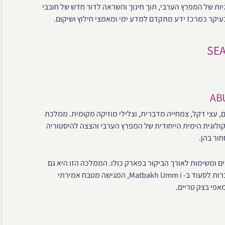
יות של המפרץ הערבי, תוך חינוך והשראה לדור חדש של חובבי
עיקר כמרכז ידע מתקדם למדע ימי ומאמצי חילוץ ושיקום.
 עצי דקל, צמחייה מדברית, וצלילי מוזיקה מקומית. ממלכת
ולוגית הימית הייחודית של המפרץ הערבי והצצה להיסטוריה
ור בהן.
 ומשימות לאורך הביקור בפארק כולו. הממלכה הזו היא גם
ביתו של סוק אבו דאבי – שוק מסורתי עם דוכנים בו ניתן לקנות מזכרות לסעוד ב- Matbakh Umm i, המגישה מטבח אמירתי
אפי בצק טריים.