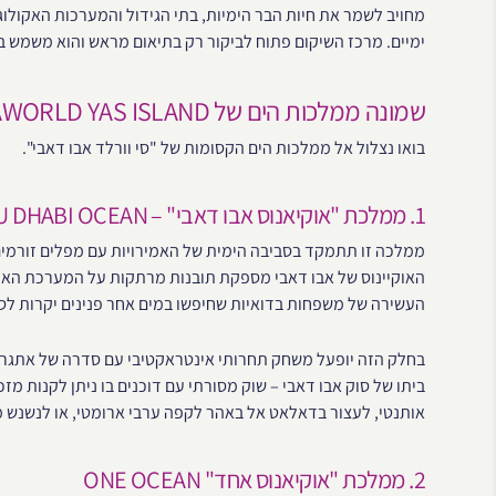
מחויב לשמר את חיות הבר הימיות, בתי הגידול והמערכות האקולוג
ימיים. מרכז השיקום פתוח לביקור רק בתיאום מראש והוא משמש ב
שמונה ממלכות הים של SEAWORLD YAS ISLAND
בואו נצלול אל ממלכות הים הקסומות של "סי וורלד אבו דאבי".
1. ממלכת "אוקיאנוס אבו דאבי" – ABU DHABI OCEAN
ממלכה זו תתמקד בסביבה הימית של האמירויות עם מפלים זורמים,
האוקיינוס ​​של אבו דאבי מספקת תובנות מרתקות על המערכת האק
העשירה של משפחות בדואיות שחיפשו במים אחר פנינים יקרות לסח
בחלק הזה יופעל משחק תחרותי אינטראקטיבי עם סדרה של אתגרים
אותנטי, לעצור בדאלאט אל באהר לקפה ערבי ארומטי, או לנשנש מ
2. ממלכת "אוקיאנוס אחד" ONE OCEAN