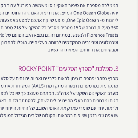
יהיה One Ocean Globe המייצג את זרימת האנרגיה
ליהנות מ- One Epic Ocean, מופע שייקח אתכם
360 מעלות בגו
וטכנולוגיה וטרינרית מתקדמים לרווחת בעלי חיים. תוכלו להתבונן
ומבטיחים את רווחתם הפיזית והרגשית.
3. ממלכת "מפרץ הסלעים" ROCKY POINT
מפרץ נסתר יפהפה בו ניתן לראות כלבי ים ואריות ים נחים על סל
מתקדמת כמו מערכת תאורה מת
מערב האוקיינוס ​​השקט של ארה"ב. המתחם מעוצב כך שיוכל לספק ח
דגים ומרחבים בהם בעלי החיים יכולים לשחק, להסתתר ולנוח. באמ
שנאפה טרי בזמן שצופים במראות והקולות של בית הגידול המופלא