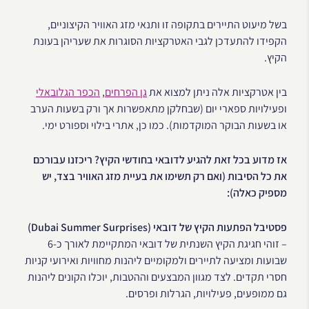
בשל מיעוט התיירים בתקופה זו ותנאי מזג האוויר הקיצוניים,
הקפידו להתעדכן לגבי האטרקציות הסוגרות את שעריהן בעונת
הקיץ.
בין אטרקציות אלה ניתן למצוא את
גן הפרחים
,
הכפר הגלובאלי
ופעילויות ספארי יום (שבחלקן מתאפשרות אך ורק בשעות הערב
או בשעות הבוקר המוקדמות). כמו כן, אתרי בילוי וספורט ימי.
אז מדוע בכל זאת להגיע לדובאי בחודשי הקיץ? ריכזנו עבורכם
את כל הסיבות (ואם רק תשימו את בעיית מזג האוויר בצד, יש
מספיק כאלה):
פסטיבל הפתעות הקיץ של דובאי (Dubai Summer Surprises)
– זוהי חגיגת הקיץ השנתית של דובאי המתקיימת לאורך כ-6
שבועות ומציעה לתיירים ולמקומיים ליהנות מחוויות ואירועי קניות
חסרי תקדים. לצד מגוון המבצעים וההטבות, יוכלו הקונים ליהנות
גם ממופעים, פעילויות, הגרלות ופרסים.