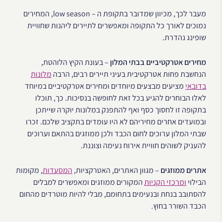
מעבר לכך, מכיוון שמדובר בתקופת ה – low season, המחירים
נמוכים לאורך כל התקופה ומאפשרים לתיירים ליהנות שחוויית
שופינג נהדרת.
מחירים אטרקטיביים בבתי המלון
– בעונת הקיץ הלוהטת,
הנחשבת פחות אטרקטיבית בעיני תיירים רבים, הרבה
מלונות
בדובאי
מציעים מבצעים מיוחדים ומחירים אטרקטיביים במיוחד
לאלו הבוחרים להגיע בכל זאת לחופשה בנסיכות. כך, תוכלו
בתקופה זו לחסוך כסף ואף להתפנק במלונות יוקרה שייתכן
ובמועדים אחרים מחיריהם לא היו עומדים בתקציב שלכם. זכרו
שבתי המלון ערוכים לחום הכבד ולכן ממוזגים בהתאם וערוכים
להעניק לשוהים חוויית אירוח נעימה וצוננת.
אתרים ממוזגים
– מגוון האתרים, האטרקציות,
המסעדות
, מקומות
הבילוי
ומרכזי הקניות
המקורים ממוזגים ומאפשרים למבלים
להסתובב בנחת ובנעימים בתחומם, מבלי להיות מוטרדים מהחום
הכבד השורר בחוץ.