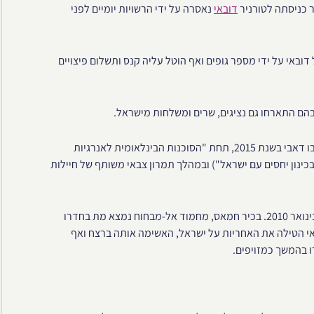
 כניסתה לטורניר
דובאי
נאסרה על ידי הרשויות יומיים לפני
ציות על דובאי על ידי מספר גופים ואף הוטל עליה קנס ותשלום פיצויים
בהם התארחו גם נציגים, שרים ומשלחות מישראל.
קשרים גלויים אף יותר נחשפו עם פתיחתה של נציגות ישראלית באבו דאבי בשנת 2015, תחת "הסוכנות הבינלאומית לאנרגיות
נון יחסים עם ישראל") ובמהלך תמרון צבאי משותף של חיילות
אחד האירועים הידועים ביותר שאירעו בין ישראל לדובאי התרחש בינואר 2010. בכיר חמאס, מחמוד אל-מבחוח נמצא מת בחדרו
אי הטילה את האחריות על ישראל, האשימה אותה ברצח ואף
 בהמשך כמזויפים.