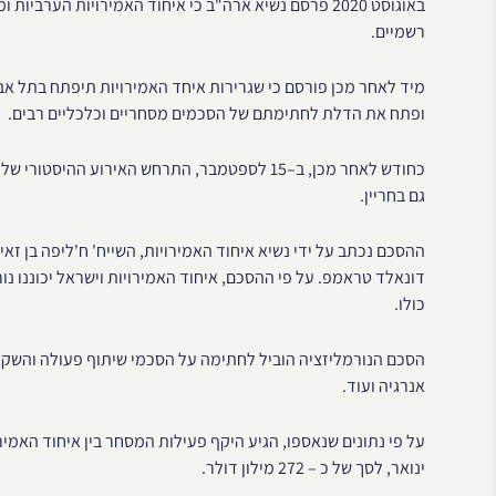
באוגוסט 2020 פרסם נשיא ארה"ב כי איחוד האמירויות הערבי
רשמיים.
מיד לאחר מכן פורסם כי שגרירות איחד האמירויות תיפתח בתל אב
ופתח את הדלת לחתימתם של הסכמים מסחריים וכלכליים רבים.
כחודש לאחר מכן, ב–15 לספטמבר, התרחש האירוע ה
גם בחריין.
ההסכם נכתב על ידי נשיא איחוד האמירויות, השייח' ח'ליפה בן זא
דונאלד טראמפ. על פי ההסכם, איחוד האמירויות וישראל יכוננו נ
כולו.
הסכם הנורמליזציה הוביל לחתימה על הסכמי שיתוף פעולה והשקעות
אנרגיה ועוד.
על פי נתונים שנאספו, הגיע היקף פעילות המסחר בין איחוד האמ
ינואר, לסך של כ – 272 מילון דולר.