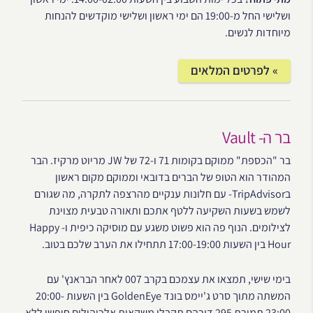
ושלישי החל מ-19:00 הם ימי ראשון ושלישי מוקדשים להנחות
מיוחדות לנשים.
» לפרטים המלאים
בר ה- Vault
בר "הכספת" ממוקם בקומות 71 ו-72 של JW מריוט מרקיז. הבר
המהודר הוא הטופ של הברים בדובאי וממוקם מקום ראשון
בTripAdvisor- עם חלונות ענקיים מהרצפה לתקרה, מה שגורם
לשמש בשעות השקיעה ללטף אתכם ותאורה טבעית מצוינת
לצילומים. הנוף פה הוא פשוט משגע עם מוסיקה כיפית ו- Happy
Hour בין השעות 17:00-19:00 תתחילו את הערב שלכם בטוב.
בימי שישי, תמצאו את עצמכם בקרב 007 לאחר הבראנץ' עם
המשתה מתוך סרט ג'יימס בונד GoldenEye בין השעות 20:00-
23:00 תמורת 295 דירהם תקבלו משקאות אלכוהולים חופשי ללא