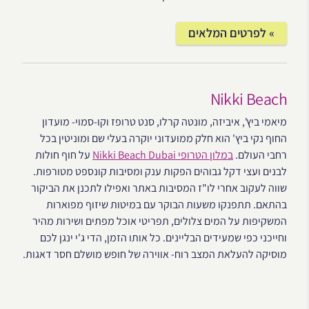
» לפרטים המלאים
Nikki Beach
מיאמי ביץ', איביזה, מונטה קרלו, סנט טרופז וקו-סמוי- מועדון
החוף נקי ביץ' הוא חלק ממועדוני יוקרה בעלי שם ומוניטין בכל
רחבי העולם.
במלון הטרופי Nikki Beach Dubai
על חוף חולות
לבנים ועצי דקל גבוהים הפקות ענק ומסיבות קונספט מטורפות.
שווה לעקוב אחרי לו"ז המסיבות באתר ואפילו לתכנן את הביקור
בהתאם. תתפנקו משעות הבוקר עם במיטות שיזוף מפוארות
המשקיפות על המים צלולים, תפריטי אוכל מפתים ושירות מהיר
וחייכני כפי שמעידים הבליינים. כל אותו הזמן, הדי ג'י ינגן לכם
מוסיקה להעלאת המצב רוח- אווירה של חופש מושלם חסר דאגות.