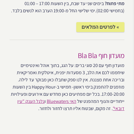
מתי פתוח?
בימים שני עד שבת, בין השעות 17:00 – 01:00
(בחמישי 02:00).ימי שלישי החל מ-19:00 הערב הוא לנשים בלבד.
» לפרטים המלאים
מועדון חוף Bla Bla
מועדון חוף עם 20 סוגי ברים: על הגג, בתוך אוהל ואינטימיים
שיחממו לכם את הלב, 3 מסעדות יפנית, איטלקית ואמריקאית
ובריכה אחת מצננת. אין לנו ספק שתבלו כאן מבוקר עד לילה.
מוזמנים להתפנק בימי ראשון- חמישי ב-Happy Hour בין השעות
17:00-20:00. בכל יום מפתיעים כאן מחדש עם אירועים ופעילויות
ייחודיים והנוף המהפנט של
האי Bluewaters
ו
גלגל הענק "עין
דובאי"
. זה מקום, שבטוח אליו תרצו לחזור ולחזור.