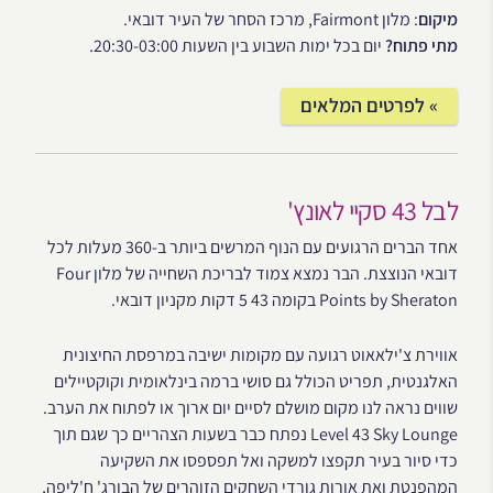
מיקום
: מלון Fairmont, מרכז הסחר של העיר דובאי.
מתי פתוח?
יום בכל ימות השבוע בין השעות 20:30-03:00.
» לפרטים המלאים
לבל 43 סקיי לאונץ'
אחד הברים הרגועים עם הנוף המרשים ביותר ב-360 מעלות לכל
דובאי הנוצצת. הבר נמצא צמוד לבריכת השחייה של מלון Four
Points by Sheraton בקומה 43 5 דקות מקניון דובאי.
אווירת צ'ילאאוט רגועה עם מקומות ישיבה במרפסת החיצונית
האלגנטית, תפריט הכולל גם סושי ברמה בינלאומית וקוקטיילים
שווים נראה לנו מקום מושלם לסיים יום ארוך או לפתוח את הערב.
Level 43 Sky Lounge נפתח כבר בשעות הצהריים כך שגם תוך
כדי סיור בעיר תקפצו למשקה ואל תפספסו את השקיעה
המהפנטת ואת אורות גורדי השחקים הזוהרים של הבורג' ח'ליפה,