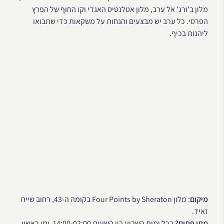
מלון ב'ורג' אל ערב, מלון אטלנטיס האגדי וקו החוף של הפרץ
הפרסי. כל ערב יש מבצעים והנחות על משקאות כדי שתבואו
ליהנות בכיף.
מיקום
: מלון Four Points by Sheraton בקומה ה-43, רחוב שייח
זאיד.
מתי פתוח?
בכל ימות השבוע בין השעות 14:00-02:00. ימי ראשון