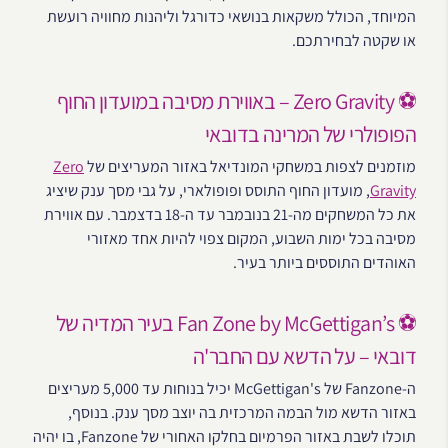
המיוחד, הכולל משקאות בנושאי כדורגל וליהנות מחוויה רועשת
או שקטה לבחירתכם.
⚽ Zero Gravity – באווירת מסיבה במועדון החוף
הפופולרי של המרינה בדובאי
מוזמנים לצפות במשחקי המונדיאל באזור המעריצים של
Zero
Gravity
, מועדון החוף התוסס ופופולארי, על גבי מסך ענק שיציג
את כל המשחקים מה-21 בנובמבר עד ה-18 בדצמבר. עם אווירת
מסיבה בכל ימות השבוע, המקום צפוי להיות אחד מאזורי
האוהדים התוססים ביותר בעיר.
⚽ Fan Zone by McGettigan’s בעיר המדיה של
דובאי – על הדשא עם החבר'ה
ה-Fanzone של McGettigan's יכיל בנוחות עד 5,000 מעריצים
באזור הדשא מול הבמה המרכזית בה יוצב מסך ענק. בנוסף,
תוכלו לשבת באזור הפרמיום בחלקו האחורי של Fanzone, בו יהיה