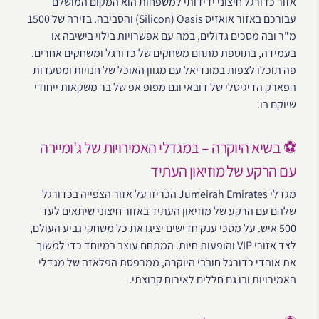
אזור כדורגל חיצוני ידידותי למשפחות הוא המקום המושלם
עבורכם באזור אואזיס Silicon) Oasis) והסביבה. בזירה של 1500
מ"ר ובה מסכים גדולים, במה עם אפשרויות בילוי בישיבה או
בעמידה, בתוספת מתחם משחקים של כדורגל ומשחקים אחרים.
פה תוכלו לצפות במונדיאל עם מגוון האוכל של חנויות ומסעדות
הפארק הדיגיטלי של דובאי וגם מפופ אפ של בר משקאות ייחודי
שיוקם בו.
⚽ בשיא היוקרה – במגדלי האמירויות של ג'ומיירה
עם הרקע של מוזיאון העתיד
מגדלי Jumeirah Emirates הכריזו על אזור הצפייה בכדורגל
שלהם עם הרקע של מוזיאון העתיד באזור חיצוני שיתאים לעד
500 איש. על מסכי ענק חדישים יציגו את כל משחקי גביע העולם,
לצד אזורי VIP והופעות חיות. המתחם עוצב במיוחד כדי למשוך
את אוהדי כדורגל חובבי היוקרה, ממרפסת הפלאזה של מגדלי
האמירויות ובו גם חללים לאירוח קבוצתי.