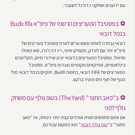
עם ידוענים ושחקני כדורגל לשעבר.
⚽ בפסטיבל המעריצים הרשמי של פיפ"א Budx fifa
בנמל דובאי
דובאי נבחרה לאחת משש ערים לארח פסטיבל מעריצים של
פיפ"א יחד עם לונדון, מקסיקו סיטי, ריו דה ז'נרו, סאו פאולו
וסיאול. פסטיבל המעריצים בדובאי יציע שידורי חיים, תקליטנים
בינלאומיים, מוזיקאים מקומיים ואגדות פיפ"א. פסטיבל
המעריצים של FIFA דובאי, בחסות BudX, יתקיים בנמל דובאי מול
הנוף של חוף הים והעיר ברקע.
⚽ ב"פאב החצר" (The Yard) בטופ גולף עם משחק
גולף לפני
אם אתם מחפשים חווית אוהדים קצת יותר נינוחה, אז "פאב
החצר" ב"
טופ גולף דובאי
" הוא המקום עבורכם.