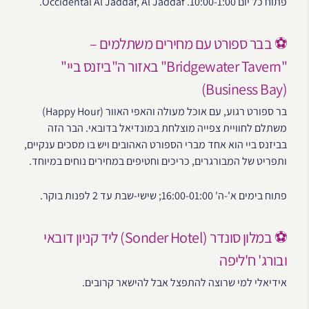
פתוח כל יום 10:00-1:00. Occidental Al Jaddaf, Al Jaddaf.
⚽ בבר ספורט עם מחירים משתלמים –
"Bridgewater Tavern" באזור ה"ביזנס ביי"
(Business Bay)
בר ספורט רגוע, עם אוכל מעולה והאפי האוור (Happy Hour)
משתלם לחוויית צפייה מוצלחת במונדיאל בדובאי. הבר הזה
בביזנס ביי הוא אחד מברי הספורט האהובים ויש בו מסכים ענקיים,
ותפריט של המבורגרים, כריכים וחטיפים במחירים נוחים במיוחד.
פתוח בימים א'-ה' 16:00-01:00; שישי-שבת עד 2 לפנות בוקר.
⚽ במלון סונדר (Sonder Hotel) ליד קניון דובאי
ובורג' ח'ליפה
אידיאלי למי שרוצה להתפצל אבל להישאר קרובים.