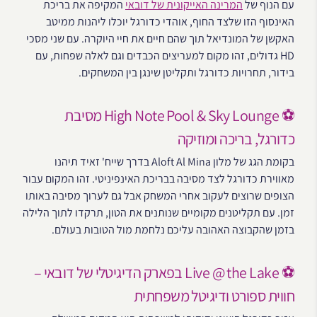
עם הנוף של
המרינה האייקונית של דובאי
המקיפה את בריכת
האינסוף הזו שלצד החוף, אוהדי כדורגל יוכלו ליהנות ממיטב
האקשן של המונדיאל תוך שהם חיים את חיי היוקרה. עם שני מסכי
HD גדולים, זהו מקום למעריצים הכבדים וגם לאלה שפחות, עם
בידור, תחרויות כדורגל ותקליטן שינגן בין המשחקים.
⚽ High Note Pool & Sky Lounge מסיבת
כדורגל, בריכה ומוזיקה
בקומת הגג של מלון Aloft Al Mina בדרך שייח' זאיד תיהנו
מאווירת כדורגל לצד מסיבה בבריכת האינפיניטי. זהו המקום עבור
הצופים שרוצים לעקוב אחרי המשחק אבל גם לערוך מסיבה באותו
זמן. עם תקליטנים מקומיים שנותנים את הטון, תרקדו לתוך הלילה
בזמן שהקבוצה האהובה עליכם נלחמת מול הטובות בעולם.
⚽ Live @ the Lake בפארק הדיגיטלי של דובאי –
חווית ספורט ודיגיטל משפחתית