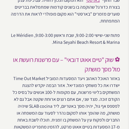
שבר החוף "
בארסטי
" הוא המקום הנכון לחוויה. עם כיפת ענק
בצורת כדורגל שהוקמה בו בשנים קודמות שמתמלאת בבריטים
סוערים מזמרים "בארסטי" הוא מקום פופולרי לראות את הדרמה
המתפתחת.
פתוח שני-שישי 9:00-2:00, שבת וראשון 9:00-3:00, Le Méridien
Mina Seyahi Beach Resort & Marina.
⚽ שוק "טיים אאוט דובאי" – עם פרשנות רועשת או
מול מסך מושתק
באזור האוכל האהוב ויעד המסעדות המוביל Time Out Market
ישדרו את כל משחקי המונדיאל. אזור הבמה יוקדש להצגת
המשחקים בליווי פרשנות, עם מקומות ל-100 אנשים על בסיס כל
הקודם זוכה. מצד שני, אם אתם רוצים ארוחת שקטה אבל גם לא
לפספס אף גול, יהיה מסך באטריום, ליד SLAB cocina שיהיה
מושתק, מה שהופך אותו למקום נהדר לסעוד עם המשפחה או
החברים ולפקוח עין על המשחק בו זמנית. תוכלו לשבת באחת
מ-17 המסעדות בטיים אאוט מרקט, להזמין מתפריט המשקאות