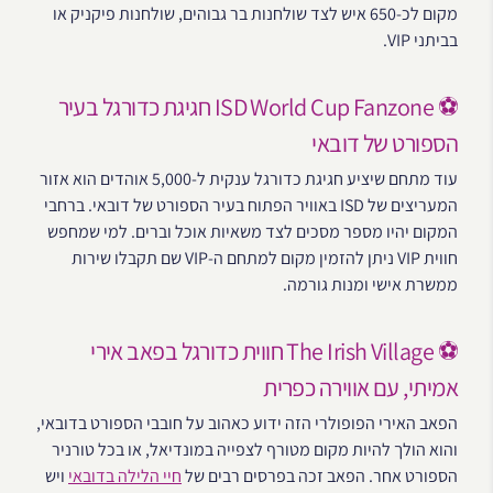
מקום לכ-650 איש לצד שולחנות בר גבוהים, שולחנות פיקניק או
בביתני VIP.
⚽ ISD World Cup Fanzone חגיגת כדורגל בעיר
הספורט של דובאי
עוד מתחם שיציע חגיגת כדורגל ענקית ל-5,000 אוהדים הוא אזור
המעריצים של ISD באוויר הפתוח בעיר הספורט של דובאי. ברחבי
המקום יהיו מספר מסכים לצד משאיות אוכל וברים. למי שמחפש
חווית VIP ניתן להזמין מקום למתחם ה-VIP שם תקבלו שירות
ממשרת אישי ומנות גורמה.
⚽ The Irish Village חווית כדורגל בפאב אירי
אמיתי, עם אווירה כפרית
הפאב האירי הפופולרי הזה ידוע כאהוב על חובבי הספורט בדובאי,
והוא הולך להיות מקום מטורף לצפייה במונדיאל, או בכל טורניר
הספורט אחר. הפאב זכה בפרסים רבים של
חיי הלילה בדובאי
ויש