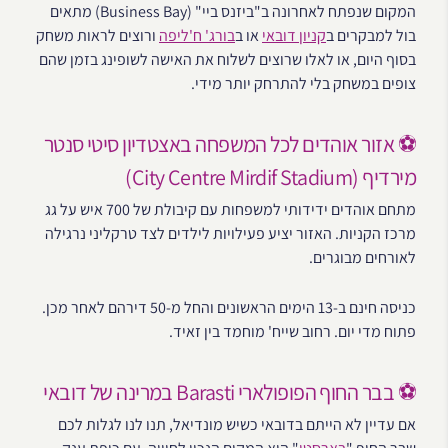
המקום שנפתח לאחרונה ב"ביזנס ביי" (Business Bay) מתאים
בול למבקרים ב
קניון דובאי
או ב
בורג' ח'ליפה
ורוצים לראות משחק
בסוף היום, או לאלו שרוצים לשלוח את האישה לשופינג בזמן שהם
צופים במשחק בלי להתרחק יותר מידי.
⚽ אזור אוהדים לכל המשפחה באצטדיון סיטי סנטר
מירדיף (City Centre Mirdif Stadium)
מתחם אוהדים ידידותי למשפחות עם קיבולת של 700 איש על גג
מרכז הקניות. האזור יציע פעילויות לילדים לצד טרקליני נרגילה
לאורחים מבוגרים.
כניסה חינם ב-13 הימים הראשונים והחל מ-50 דירהם לאחר מכן.
פתוח מדי יום. רחוב שייח' מוחמד בין זאיד.
⚽ בבר החוף הפופולארי Barasti במרינה של דובאי
אם עדיין לא הייתם בדובאי כשיש מונדיאל, תנו לנו לגלות לכם