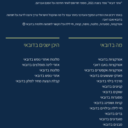
"אתר דובאי" נוסד בשנת 2021, מספר חודשים לאחר חתימה על הסכם אברהם.
באתר ריכזנו את המידע המקיף והעדכני ביותר עבור כל מה שהקהל הישראלי צריך ורוצה לדעת על חופשה
בדובאי ואבו דאבי:
אטרקציות, מסעדות, מלונות, טיסות, קניות, חיי לילה וכל הקשור לחופשה חלומית בדובאי 😍
מה בדובאי
היכן ישנים בדובאי
אטרקציות בדובאי
מלונות ואתרי נופש בדובאי
אטרקציות באבו דאבי
אזורי לינה מומלצים בדובאי
אטרקציות אקסטרים בדובאי
מלונות בדובאי
פארקי שעשועים בדובאי
אתרי נופש בדובאי
מרכזי בילוי בדובאי
קבלת הצעת מחיר למלון בדובאי
קניונים בדובאי
שווקים בדובאי
מסעדות בדובאי
קניות ושופינג בדובאי
חיי לילה ובילויים בדובאי
ברים בדובאי
מועדונים בדובאי
מבנים בדובאי