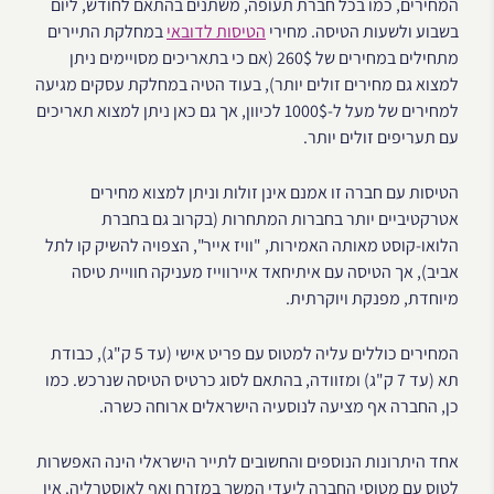
המחירים, כמו בכל חברת תעופה, משתנים בהתאם לחודש, ליום
בשבוע ולשעות הטיסה. מחירי
הטיסות לדובאי
במחלקת התיירים
מתחילים במחירים של 260$ (אם כי בתאריכים מסויימים ניתן
למצוא גם מחירים זולים יותר), בעוד הטיה במחלקת עסקים מגיעה
למחירים של מעל ל-1000$ לכיוון, אך גם כאן ניתן למצוא תאריכים
עם תעריפים זולים יותר.
הטיסות עם חברה זו אמנם אינן זולות וניתן למצוא מחירים
אטרקטיביים יותר בחברות המתחרות (בקרוב גם בחברת
הלואו-קוסט מאותה האמירות, "וויז אייר", הצפויה להשיק קו לתל
אביב), אך הטיסה עם איתיחאד איירווייז מעניקה חוויית טיסה
מיוחדת, מפנקת ויוקרתית.
המחירים כוללים עליה למטוס עם פריט אישי (עד 5 ק"ג), כבודת
תא (עד 7 ק"ג) ומזוודה, בהתאם לסוג כרטיס הטיסה שנרכש. כמו
כן, החברה אף מציעה לנוסעיה הישראלים ארוחה כשרה.
אחד היתרונות הנוספים והחשובים לתייר הישראלי הינה האפשרות
לטוס עם מטוסי החברה ליעדי המשך במזרח ואף לאוסטרליה. אין