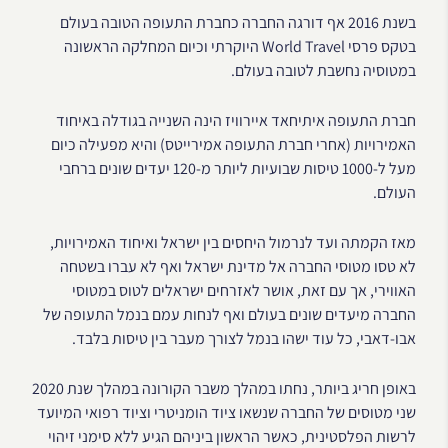
בשנת 2016 אף דורגה החברה כחברת התעופה הטובה בעולם
בטקס פרסי World Travel היוקרתי וכיום המחלקה הראשונה
במטוסיה נחשבת לטובה בעולם.
חברת התעופה איתיחאד איירוויז הינה השנייה בגודלה באיחוד
האמירויות (אחרי חברת התעופה אמירייטס) והיא מפעילה כיום
מעל ל-1000 טיסות שבועיות ליותר מ-120 יעדים שונים ברחבי
העולם.
מאז הקמתה ועד לנרמול היחסים בין ישראל ואיחוד האמירויות,
לא טסו מטוסי החברה אל מדינת ישראל ואף לא עברו בשטחה
האווירי, אך עם זאת, אושר לאזרחים ישראלים לטוס במטוסי
החברה מיעדים שונים בעולם ואף לנחות עמם בנמל התעופה של
אבו-דאבי, כל עוד ישהו בנמל לצורך מעבר בין טיסות בלבד.
באופן חריג ביותר, נחתו במהלך משבר הקורונה במהלך שנת 2020
שני מטוסים של החברה שנשאו ציוד הומניטרי וציוד רפואי המיועד
לרשות הפלסטינית, כאשר הראשון ביניהם הגיע ללא סימני זיהוי