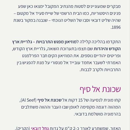
מבקרים שמעוניינים לסטות מהנתיב המקובל ימצאו כאן שפע
פנינים היסטוריות, כמו הבית הרשמי של שייח סעיד אל מקטום –
שהיה שליט דובאי וסבו של השליט הנוכחי – שנבנה במקור בשנת
1896.
התקדמו בהליכה קלילה ל
מוזיאון מפגש התרבויות – גלריית ארץ
הקודש והיהדות
שם תצפו בתערוכת השואה, גלריית ארץ הקודש,
ופריטים יהודיים נוספים. את המוזיאון הקים חבר הפרלמנט
האמרתי לשעבר אחמד עובייד אל מנסורי על מנת להפגיש בין
התרבויות ולקרב לבבות.
שכונת אל סיף
קחו מונית לנסיעה של 15 דקות אל
שכונת אל סיף
(Al Seef),
המהווה דוגמה מקסימה לאופן שבו העבר וההווה משתלבים
בהרמוניה מושלמת בדובאי.
האזור, שמשתרע לאורך כ-2 ק"מ על גדות
נחל דובאי
(הקריק),