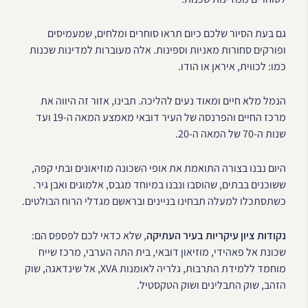
גם בעת הסיור שלכם כיום תראו סוחרים ומלחים, שמעמיסים
ופורקים סחורות מאניות וספינות. אלה מעוברות למדינות שכנות
כמו: לכווית, איראן או הודו.
הנמל מלא חיים ומאוד נעים להליכה. תבינו, אזור זה היווה את
מרכז החיים והפרנסה של העיר דובאי מאמצע המאה ה-19 ועד
שנות ה-70 של המאה ה-20.
היום נבנו בצורה התואמת את אופי השכונה מוזיאונים ובתי קפה,
ששוכנים בבתים, שהוסבו ונבנו במיוחד מגבס, אלמוגים ואבן גיר.
כשתסתכלו למעלה תבחינו בניינים ובראשם מגדלי הרוח הבולטים.
נקודות ציון עיקריות בעיר העתיקה
, שלא כדאי לכם לפספס הם:
שכונת אל פאהידי, מוזיאון דובאי, בית התה הערבי, מרכז שייח
מוחמד ללמידת התרבות, גלריה לאומנות XVA, אל שינדאגה, שוק
הזהב, שוק התבלינים ושוק הטקסטיל.