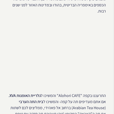
הכספים באימפריה הבריטית, בהודו ובמדינות האזור לפני שנים
רבות.
התרעננו בקפה "Alohori CAFE" והמשיכו ל
גלריית האומנות XVA
.
אם אתם מעדיפים תה על קפה- והמשיכו ל
בית התה הערבי
(Arabian Tea House) ברחוב אל פאהידי, ממליצים לכם לשתות
את תה ה"קאראק" המקומי (זוהי תערובת תה חזקה עם טיפת