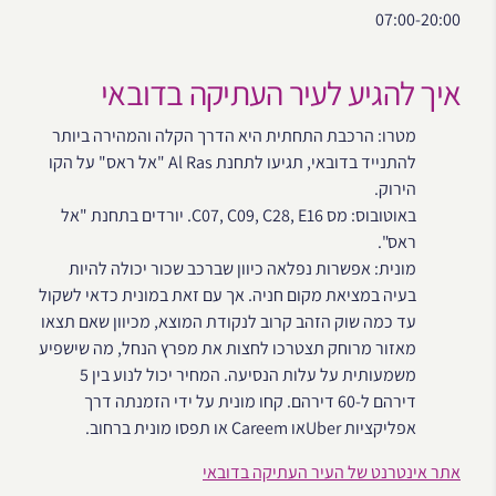
07:00-20:00
איך להגיע לעיר העתיקה בדובאי
מטרו: הרכבת התחתית היא הדרך הקלה והמהירה ביותר
להתנייד בדובאי, תגיעו לתחנת Al Ras "אל ראס" על הקו
הירוק.
באוטובוס: מס C07, C09, C28, E16. יורדים בתחנת "אל
ראס".
מונית: אפשרות נפלאה כיוון שברכב שכור יכולה להיות
בעיה במציאת מקום חניה. אך עם זאת במונית כדאי לשקול
עד כמה שוק הזהב קרוב לנקודת המוצא, מכיוון שאם תצאו
מאזור מרוחק תצטרכו לחצות את מפרץ הנחל, מה שישפיע
משמעותית על עלות הנסיעה. המחיר יכול לנוע בין 5
דירהם ל-60 דירהם. קחו מונית על ידי הזמנתה דרך
אפליקציות Uberאו Careem או תפסו מונית ברחוב.
אתר אינטרנט של העיר העתיקה בדובאי