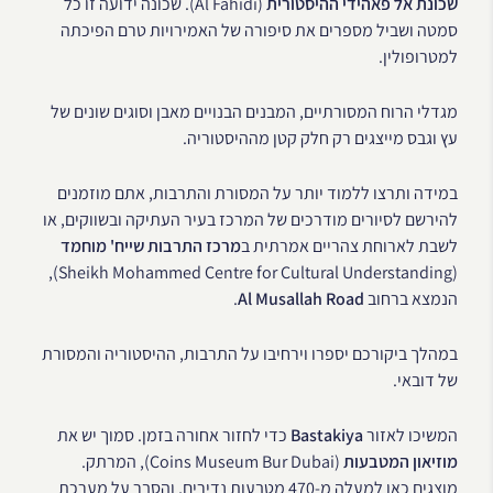
שכונת אל פאהידי ההיסטורית
(Al Fahidi). שכונה ידועה זו כל
סמטה ושביל מספרים את סיפורה של האמירויות טרם הפיכתה
למטרופולין.
מגדלי הרוח המסורתיים, המבנים הבנויים מאבן וסוגים שונים של
עץ וגבס מייצגים רק חלק קטן מההיסטוריה.
במידה ותרצו ללמוד יותר על המסורת והתרבות, אתם מוזמנים
להירשם לסיורים מודרכים של המרכז בעיר העתיקה ובשווקים, או
לשבת לארוחת צהריים אמרתית ב
מרכז התרבות שייח' מוחמד
(Sheikh Mohammed Centre for Cultural Understanding),
הנמצא ברחוב
Al Musallah Road
.
במהלך ביקורכם יספרו וירחיבו על התרבות, ההיסטוריה והמסורת
של דובאי.
המשיכו לאזור
Bastakiya
כדי לחזור אחורה בזמן. סמוך יש את
מוזיאון המטבעות
(Coins Museum Bur Dubai), המרתק.
מוצגים כאן למעלה מ-470 מטבעות נדירים, והסבר על מערכת