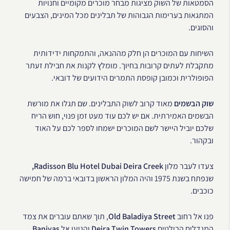
הסמטאות של השוק מציגות מבחר מוכרים מקומיים וחנויות
המתגאות בערימות הגבוהות של תבלינים מכל המינים, הצבעים
והסוגים.
השיחות עם המוכרים הן חלק מההנאה, והתמקחות ידידותית
מתקבלת לעתים קרובות בחיוך. מומלץ לקנות את חבילת זעתר
הפופולרית וכמובן קופסת התמרים הידועים של דובאי.
שוק הבשמים
מאוד קרוב לשוק התבלינים. שם תגלו את מורשת
הבשמים האמירתית. אם יש לכם עוד מעט זמן פנוי, חוש הריח
שלכם יוביל היישר לשם המוכרים ישמחו לספר לכם על האוד
ובקהור.
צעדו לעבר מלון
Radisson Blu Hotel Dubai Deira Creek,
שנפתח בשנת 1975 והיה המלון הראשון בדובאי ברמה של חמישה
כוכבים.
פנו אל רחוב
Old Baladiya Street
, תוך שאתם עוברים את צמד
המגדלים הבולטים
Deira Twin Towers
והגיעו אל
Baniyas