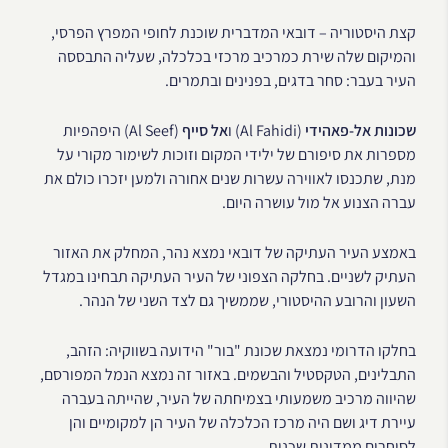
קצת היסטוריה – דובאי המדברית שוכנת לחופי המפרץ הפרסי,
והמיקום שלה שירת כמרכיב מרכזי בכלכלה, שעליה התבססה
העיר בעבר: סחר בדגים, בפנינים ובתמרים.
שכונות אל-פאהידי
(Al Fahidi) ו
אל סייף
(Al Seef) היפהפיות
מספרות את סיפורם של ילידי המקום וזוכות לשימור מקורי על
מנת, שתכנסו לאווירה עשרות שנים אחורה ולמען יזכרו כולם את
עברה הצנוע אל מול עושרה היום.
באמצע העיר העתיקה של דובאי נמצא נהר, המחלק את האזור
העתיק לשניים. בחלקה הצפוני של העיר העתיקה תבחינו במגדל
השעון והרובע ההיסטורי, שממשיך גם לצד השני של הנהר.
בחלקו הדרומי נמצאת שכונת "בור" הידועה בשווקיה: הזהב,
התבלינים, הטקסטיל והבשמים. באזור זה נמצא הנמל המפורסם,
שהיווה מרכיב משמעותי בצמיחתה של העיר, שהייתה בעברה
עיירת דיג ושם היה מרכז הכלכלה של העיר הן למקומיים והן
לסוחרים ממדינות שכנות.