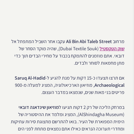
מרחוב
Ali Bin Abi Taleb Street
עקבו אחר השביל המתפתל אל
שוק הטקסטיל
(Dubai Textile Souk), שהיה מוקד הסחר של
דובאי. אתם מוזמנים להתמקח בכבוד על מחירי הבדים תוך כדי
מתן מחמאות לסוחר ולבדים.
אם תרצו תצעדו כ-15 דקות על מנת להגיע ל-
Saruq Al-Hadid
Archaeological
, מוזיאון הארכיאולוגיה, המציג למעלה מ-900
פריטים בני מאות שנים, שנמצאו במדבר העצום.
במרחק הליכה של רק 2 דקות תגיעו ל
מוזיאון שינדאגה דובאי
(AlShindagha Museum), המציג ומלמד את ההיסטוריה של
הימית המפוארת של העיר. בואו להתרשם מתצוגת סירות עתיקות
ומחדרי תערוכה הנראים כאילו אתם נמצאים מתחת לפני הים