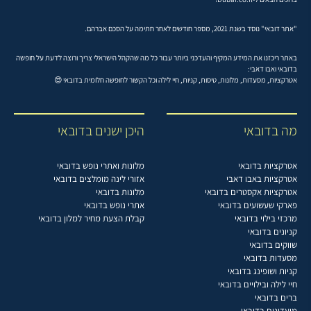
"אתר דובאי" נוסד בשנת 2021, מספר חודשים לאחר חתימה על הסכם אברהם.
באתר ריכזנו את המידע המקיף והעדכני ביותר עבור כל מה שהקהל הישראלי צריך ורוצה לדעת על חופשה
בדובאי ואבו דאבי:
אטרקציות, מסעדות, מלונות, טיסות, קניות, חיי לילה וכל הקשור לחופשה חלומית בדובאי 😍
מה בדובאי
היכן ישנים בדובאי
אטרקציות בדובאי
מלונות ואתרי נופש בדובאי
אטרקציות באבו דאבי
אזורי לינה מומלצים בדובאי
אטרקציות אקסטרים בדובאי
מלונות בדובאי
פארקי שעשועים בדובאי
אתרי נופש בדובאי
מרכזי בילוי בדובאי
קבלת הצעת מחיר למלון בדובאי
קניונים בדובאי
שווקים בדובאי
מסעדות בדובאי
קניות ושופינג בדובאי
חיי לילה ובילויים בדובאי
ברים בדובאי
מועדונים בדובאי