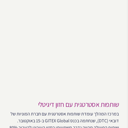
שותפות אסטרטגית עם חזון דיגיטלי
במרכז המהלך עומדת שותפות אסטרטגית עם חברת המוניות של
דובאי (DTC), שנחתמה בכנס GITEX Global ב-15 באוקטובר.
שיתוף הפעולה מהווה נדבך משמעותי בחזון העירוני להעביר 80%