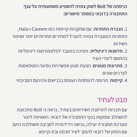
כניסתה של Bolt לשוק צפויה להשפיע משמעותית על ענף
התחבורה בדובאי במספר מישורים:
1.
הגברת התחרות
: עם שחקניות קיימות כמו Careem ו-Hala,
התחרות המוגברת צפויה להוביל למחירים תחרותיים יותר ושיפור
השירות
2.
חדשנות דיגיטלית
: תמיכה במעבר לפלטפורמות דיגיטליות
בהתאם ליעדי העיר
3.
פתרונות מגוונים
: הצעת מגוון אפשרויות נסיעה המותאמות
לצרכים שונים
4.
קיימות
: תרומה להפחתת העומס בכבישים והזיהום הסביבתי
מבט לעתיד
עם תכניות להרחבת השירותים בעתיד, נראה כי Bolt מתכוונת
להשתלב עמוקות בנוף התחבורה של דובאי. השאיפה ליצור
מערכת תחבורה יעילה, נגישה וידידותית לסביבה משתלבת היטב
עם החזון של דובאי להפוך לעיר חכמה ובת-קיימא.