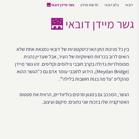
דובאי
בלוג דובאי
חדשות ומידע
גשר מיידן דובאי 🌉
גשר מיידן דובאי 🌉
בין כל פנינות החן הארכיטקטוניות של דובאי נמצאת אחת שלא
רואים לרוב בכרזות השיווקיות של העיר, אבל שעדיין נהנית
מפופולריות גדולה בקרב חובבי צילומים וקליפים. זהו גשר מיידן
(Meydan Bridge), הידוע לחובבי עומר אדם גם כ"הגשר ההוא
מהקליפ 'על מה בנות חושבות בלילה'".
הגשר, המככב גם במגוון סרטים בוליוודיים, הרוויח את סטטוס
האטרקציה שלו בזכות שני נתונים: מיקום ועיצוב.