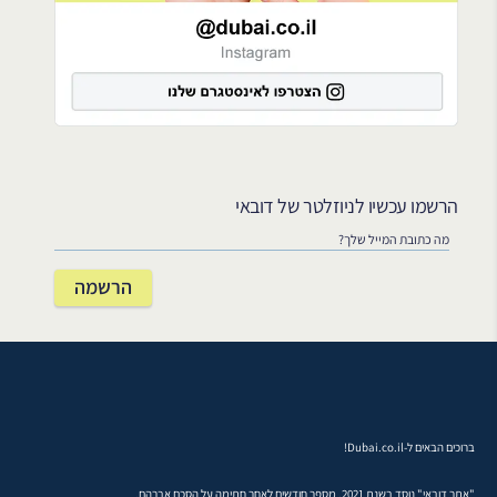
הרשמו עכשיו לניוזלטר של דובאי
ברוכים הבאים ל-Dubai.co.il!
"אתר דובאי" נוסד בשנת 2021, מספר חודשים לאחר חתימה על הסכם אברהם.