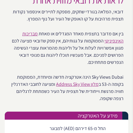
לראות את דובאי מזווית אחרת
דובאי, המלאה בגורדי שחקים, מספקת לתיירים אינספור נקודות
תצפית מרהיבות על קו האופק של העיר ועל נוף המפרץ.
בין אם מדובר בתצפית מאחד המגדלים או מאחת
מבריכות
האינפיניטי
הממוקמות על גגותיהם, אין ספק שדובאי מציעה לכם
מגוון אפשרויות לעלות אל על וליהנות מהמראות עוצרי הנשימה
הפרושים לפניכם. אבל מעכשיו תוכלו ליהנות גם מנופי דובאי
הנפרשים מתחתיכם.
Sky Views Dubai הינה אטרקציה חדשה ומיוחדת, הממוקמת
בקומה ה-53 ב
מלון Address Sky View
ומציעה לחובבי האדרנלין
חוויה מרגשת וייחודית של תצפית על העיר כשמתחת לרגליהם
רצפה שקופה.
מידע על האטרקציה
החל מ-65 דירהם (AED) למבוגר