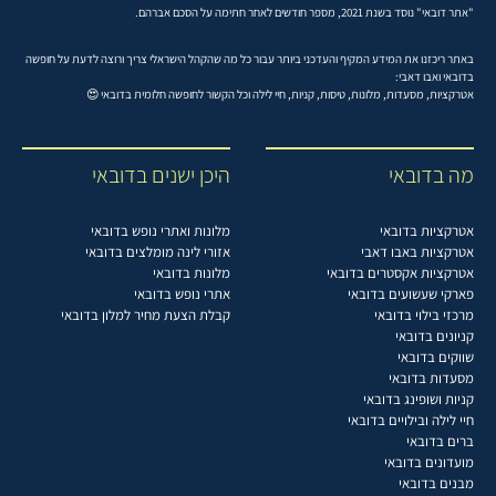
"אתר דובאי" נוסד בשנת 2021, מספר חודשים לאחר חתימה על הסכם אברהם.
באתר ריכזנו את המידע המקיף והעדכני ביותר עבור כל מה שהקהל הישראלי צריך ורוצה לדעת על חופשה
בדובאי ואבו דאבי:
אטרקציות, מסעדות, מלונות, טיסות, קניות, חיי לילה וכל הקשור לחופשה חלומית בדובאי 😍
מה בדובאי
היכן ישנים בדובאי
אטרקציות בדובאי
מלונות ואתרי נופש בדובאי
אטרקציות באבו דאבי
אזורי לינה מומלצים בדובאי
אטרקציות אקסטרים בדובאי
מלונות בדובאי
פארקי שעשועים בדובאי
אתרי נופש בדובאי
מרכזי בילוי בדובאי
קבלת הצעת מחיר למלון בדובאי
קניונים בדובאי
שווקים בדובאי
מסעדות בדובאי
קניות ושופינג בדובאי
חיי לילה ובילויים בדובאי
ברים בדובאי
מועדונים בדובאי
מבנים בדובאי