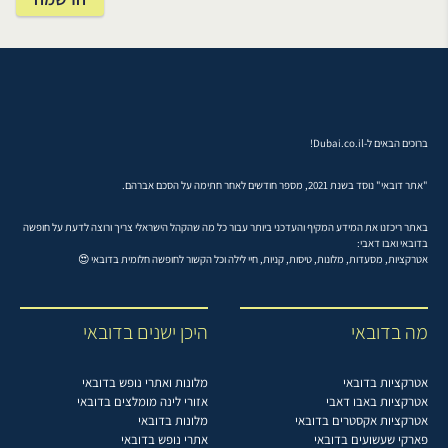
ברוכים הבאים ל-Dubai.co.il!
"אתר דובאי" נוסד בשנת 2021, מספר חודשים לאחר חתימה על הסכם אברהם.
באתר ריכזנו את המידע המקיף והעדכני ביותר עבור כל מה שהקהל הישראלי צריך ורוצה לדעת על חופשה
בדובאי ואבו דאבי:
אטרקציות, מסעדות, מלונות, טיסות, קניות, חיי לילה וכל הקשור לחופשה חלומית בדובאי 😍
מה בדובאי
היכן ישנים בדובאי
אטרקציות בדובאי
מלונות ואתרי נופש בדובאי
אטרקציות באבו דאבי
אזורי לינה מומלצים בדובאי
אטרקציות אקסטרים בדובאי
מלונות בדובאי
פארקי שעשועים בדובאי
אתרי נופש בדובאי