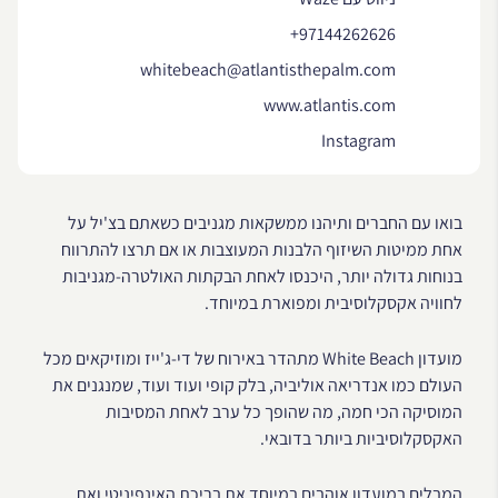
+97144262626
whitebeach@atlantisthepalm.com
www.atlantis.com
Instagram
בואו עם החברים ותיהנו ממשקאות מגניבים כשאתם בצ'יל על
אחת ממיטות השיזוף הלבנות המעוצבות או אם תרצו להתרווח
בנוחות גדולה יותר, היכנסו לאחת הבקתות האולטרה-מגניבות
לחוויה אקסקלוסיבית ומפוארת במיוחד.
מועדון White Beach מתהדר באירוח של די-ג'ייז ומוזיקאים מכל
העולם כמו אנדריאה אוליביה, בלק קופי ועוד ועוד, שמנגנים את
המוסיקה הכי חמה, מה שהופך כל ערב לאחת המסיבות
האקסקלוסיביות ביותר בדובאי.
המבלים במועדון אוהבים במיוחד את בריכת האינפיניטי ואת