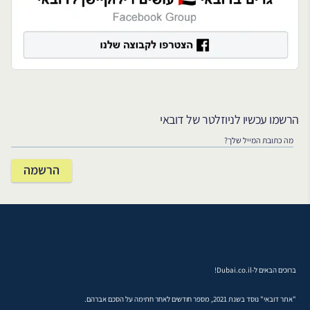
הרשמו עכשיו לניוזלטר של דובאי
ברוכים הבאים ל-Dubai.co.il!
"אתר דובאי" נוסד בשנת 2021, מספר חודשים לאחר חתימה על הסכם אברהם.