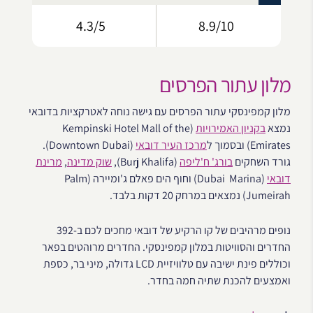
4.3/5
8.9/10
מלון עתור הפרסים
מלון קמפינסקי עתור הפרסים עם גישה נוחה לאטרקציות בדובאי
נמצא
בקניון האמירויות
(Kempinski Hotel Mall of the
Emirates) ובסמוך ל
מרכז העיר דובאי
(Downtown Dubai).
גורד השחקים
בורג' ח'ליפה
(Burj Khalifa),
שוק מדינה
,
מרינת
דובאי
(Dubai Marina) וחוף הים פאלם ג'ומיירה (Palm
Jumeirah) נמצאים במרחק 20 דקות בלבד.
נופים מרהיבים של קו הרקיע של דובאי מחכים לכם ב-392
החדרים והסוויטות במלון קמפינסקי. החדרים מרוהטים בפאר
וכוללים פינת ישיבה עם טלוויזיית LCD גדולה, מיני בר, ​​כספת
ואמצעים להכנת שתיה חמה בחדר.