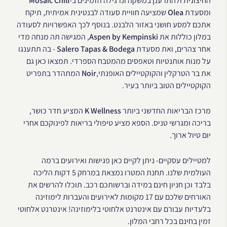
החיצונית ולהתרענן במשקה ונרגילה הזמינים ב-
Mosaic Chill
ומסעדת
Olea
שמציעה חוויית סעודה לבנטינית אמיתית, תיקח
אתכם למסע חושני באזור הלבנט. בנוסף לכך האפשרויות לסעודה
במלון כוללות את
Aspen by Kempinski
, המגישה תה מנחה מדי
אחר צהרים, ואת מסעדת
Salero Tapas & Bodega
- בה תתענגו
על מנות אותנטיות וטאפסים מהמטבח הספרדי. תמצאו כאן גם
את בר הטרקלין והקוקטיילים האופנתי,
Noir
המתהדר בתפריט
הקוקטיילים הטוב ביותר בעיר.
מרכז הבריאות החדשני ביותר
K Wellness
המציע חדר כושר,
בריכה ומגרשי טניס. הספא מציע טיפולי בריאות לפינוקכם אחרי
יום טיול ארוך.
למטיילים עסקיים- ניתן לקיים כאן פגישות ואירועים ברמה
העולמית שלנו. תחנת המטרו נמצאת במרחק 5 דקות הליכה
בלבד וכן חניון חינם במידה וברשותכם רכב. תוכלו להרשים את
האורחים שלכם עם 17 מקומות לאירועים והעברות לימוזינה
בלעדיות עבורם עם אינטרנט אלחוטי בלימוזינה! אינטרנט אלחוטי
זמין בחינם בכל רחבי המלון.