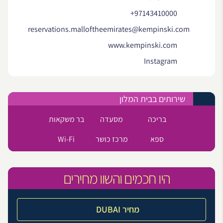
+97143410000
reservations.malloftheemirates@kempinski.com
www.kempinski.com
Instagram
שירותים בבית המלון
בריכה
מסעדה
בר משקאות
ספא
מרכז כושר
Wi-Fi
היו חכמים והשוו מחירים
מחיר DUBAI