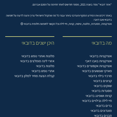
"אתר דובאי" נוסד בשנת 2021, מספר חודשים לאחר חתימה על הסכם אברהם.
באתר ריכזנו את המידע המקיף והעדכני ביותר עבור כל מה שהקהל הישראלי צריך ורוצה לדעת על חופשה
בדובאי ואבו דאבי:
אטרקציות, מסעדות, מלונות, טיסות, קניות, חיי לילה וכל הקשור לחופשה חלומית בדובאי 😍
מה בדובאי
היכן ישנים בדובאי
אטרקציות בדובאי
מלונות ואתרי נופש בדובאי
אטרקציות באבו דאבי
אזורי לינה מומלצים בדובאי
אטרקציות אקסטרים בדובאי
מלונות בדובאי
פארקי שעשועים בדובאי
אתרי נופש בדובאי
מרכזי בילוי בדובאי
קבלת הצעת מחיר למלון בדובאי
קניונים בדובאי
שווקים בדובאי
מסעדות בדובאי
קניות ושופינג בדובאי
חיי לילה ובילויים בדובאי
ברים בדובאי
מועדונים בדובאי
מבנים בדובאי