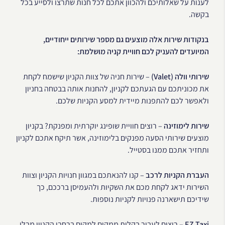
לענות על שאלותיכם ולהכוון אתכם לכל חנות שתרצו ולסייע בכל
בקשה.
בנקודות שירות אלה מוצעים גם מספר שירותים ייחודיים,
המיועדים להעניק לכם חוויית קניה מושלמת:
שירותי וולה (Valet)
– שירות חניה של צוות הקניון שישמח לקחת
את מכוניתכם עם הגעתכם לקניון, להחנות אותה בבטחה בחניון
ולאפשר לכם להתפנות מיידית למסע הקניות שלכם.
שירות לימוזינה
– רוצים חוויית שופינג יוקרתית ומפנקת? בקניון
מוצעים שירותי הסעה מפנקים בלימוזינה, אשר תיקח אתכם לקניון
ותחזיר אתכם ממנו בסטייל.
העברת הקניות לרכב
– קנו להנאתכם במגוון חנויות הקניון וצוות
השירות ידאג לקחת מכם את השקיות ולהעמיסן ברככם, כך
שידיכם תישארנה פנויות לקניות נוספות.
EZ Taxi
– רוצים לעבור בקלות ממקום למקום ברחבי הקניון מבלי