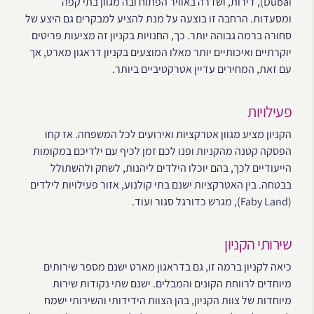
Dubai), דירות, ושדרה באוויר הפתוח ובה מגוון בתי קפה
ומסעדות. הרחבה זו בוצעה על מנת להציע למבקרים גם היצע של
סחורה ברמה גבוהה יותר. כך, החנויות בקניון זה מציעות פריטים
יוקרתיים ואיכותיים יותר מאלו המוצעים בקניון דראגון מארט, אך
עם זאת, המחירים עדיין אטרקטיביים ביותר.
פעילויות
הקניון מציע מגוון אטרקציות ואירועים לכל המשפחה. אז קחו
הפסקה קטנה מהקניות ופנו לכם זמן לכיף עם ילדיכם במקומות
הייעודיים לכך, בהם יוכלו הילדים ליהנות, לשחק ולהשתולל
בבטחה. בין האטרקציות ישנם בתי קולנוע, אזור פעילויות לילדים
(Faby Land), מגרש כדורגל סגור ועוד.
שירותי הקניון
כיאה לקניון ברמה זו, גם בדראגון מארט ישנם מספר שירותים
מיוחדים לרווחת הקונים והמבלים. ישנם שתי נקודות שירות
מיוחדות של צוות הקניון, בהן הצוות הידידותי והשירותי ישמח