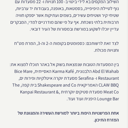
השילוב המקסים בא לידי ביטוי ב- 100 חנויות ו- 22 מסעדות עם
נוף לטיילת היפיפייה, בסמטאות, באופנה, בעבודות יד ערביות,
שטיחי קיר ושטיחים עשירים, בשמים ועתיקות אשר יספקו חוויה
תרבותית בלתי נשכחת. אף על פי שהם מודרניים למדי, המבקרים
עדיין יוכלו לשקוע במורשת ובמסורות של העיר דובאי.
לצד זאת לרשותכם: כספומטים בקומות ה-2 וה-3, המרת מט"ח
וחנויות מכולת.
בין המסעדות הטובות שנמצאות בשוק אל באהר תוכלו למצוא את:
Abd El Wahab הלבנונית, Karma Kafé האסייתית, Bice Mare
Restaurant ו- Serafina מסעדת יוקרה איטלקיות ופירות ים,
CLAW BBQ האמריקאית Shakespeare and Co בית קפה, The
Meat Co מסעדת סטיקים יוקרתית ,Kanpai Restaurant &
Lounge Bar היפנית ועוד ועוד.
אחת הפרשנויות היפות ביותר למורשת העשירה והמגוונת של
המזרח התיכון.