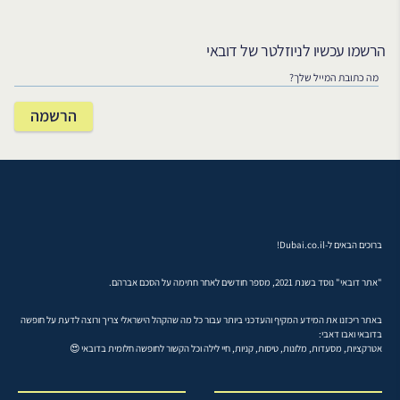
הרשמו עכשיו לניוזלטר של דובאי
ברוכים הבאים ל-Dubai.co.il!
"אתר דובאי" נוסד בשנת 2021, מספר חודשים לאחר חתימה על הסכם אברהם.
באתר ריכזנו את המידע המקיף והעדכני ביותר עבור כל מה שהקהל הישראלי צריך ורוצה לדעת על חופשה
בדובאי ואבו דאבי:
אטרקציות, מסעדות, מלונות, טיסות, קניות, חיי לילה וכל הקשור לחופשה חלומית בדובאי 😍