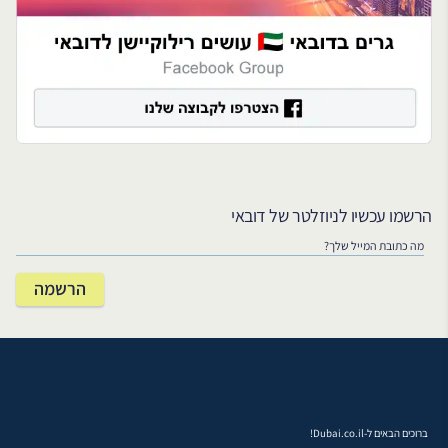
הרשמו עכשיו לניוזלטר של דובאי
ברוכים הבאים ל-Dubai.co.il!