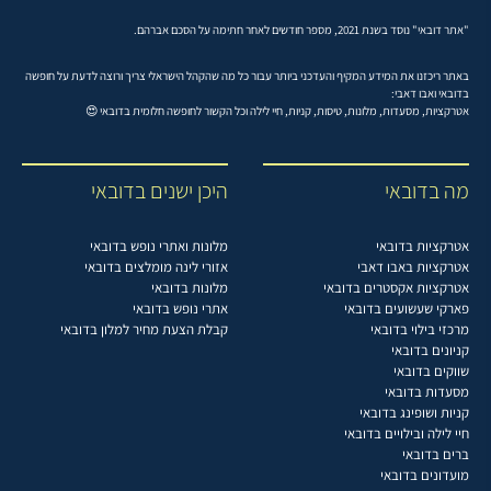
"אתר דובאי" נוסד בשנת 2021, מספר חודשים לאחר חתימה על הסכם אברהם.
באתר ריכזנו את המידע המקיף והעדכני ביותר עבור כל מה שהקהל הישראלי צריך ורוצה לדעת על חופשה
בדובאי ואבו דאבי:
אטרקציות, מסעדות, מלונות, טיסות, קניות, חיי לילה וכל הקשור לחופשה חלומית בדובאי 😍
מה בדובאי
היכן ישנים בדובאי
אטרקציות בדובאי
מלונות ואתרי נופש בדובאי
אטרקציות באבו דאבי
אזורי לינה מומלצים בדובאי
אטרקציות אקסטרים בדובאי
מלונות בדובאי
פארקי שעשועים בדובאי
אתרי נופש בדובאי
מרכזי בילוי בדובאי
קבלת הצעת מחיר למלון בדובאי
קניונים בדובאי
שווקים בדובאי
מסעדות בדובאי
קניות ושופינג בדובאי
חיי לילה ובילויים בדובאי
ברים בדובאי
מועדונים בדובאי