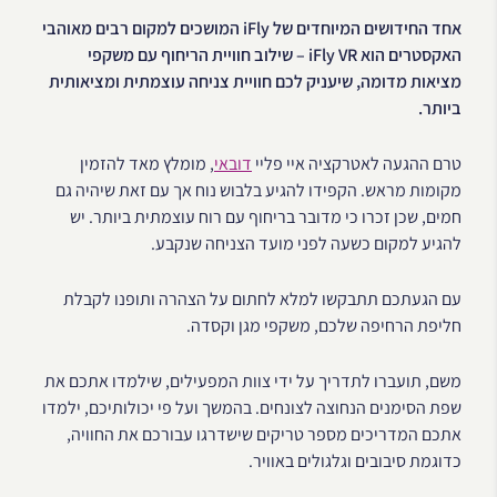
אחד החידושים המיוחדים של iFly המושכים למקום רבים מאוהבי
האקסטרים הוא iFly VR – שילוב חוויית הריחוף עם משקפי
מציאות מדומה, שיעניק לכם חוויית צניחה עוצמתית ומציאותית
ביותר.
טרם ההגעה לאטרקציה איי פליי
דובאי
, מומלץ מאד להזמין
מקומות מראש. הקפידו להגיע בלבוש נוח אך עם זאת שיהיה גם
חמים, שכן זכרו כי מדובר בריחוף עם רוח עוצמתית ביותר. יש
להגיע למקום כשעה לפני מועד הצניחה שנקבע.
עם הגעתכם תתבקשו למלא לחתום על הצהרה ותופנו לקבלת
חליפת הרחיפה שלכם, משקפי מגן וקסדה.
משם, תועברו לתדריך על ידי צוות המפעילים, שילמדו אתכם את
שפת הסימנים הנחוצה לצונחים. בהמשך ועל פי יכולותיכם, ילמדו
אתכם המדריכים מספר טריקים שישדרגו עבורכם את החוויה,
כדוגמת סיבובים וגלגולים באוויר.