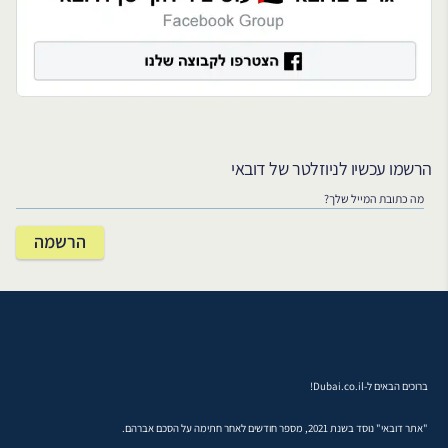
הרשמו עכשיו לניוזלטר של דובאי
ברוכים הבאים ל-Dubai.co.il!
"אתר דובאי" נוסד בשנת 2021, מספר חודשים לאחר חתימה על הסכם אברהם.