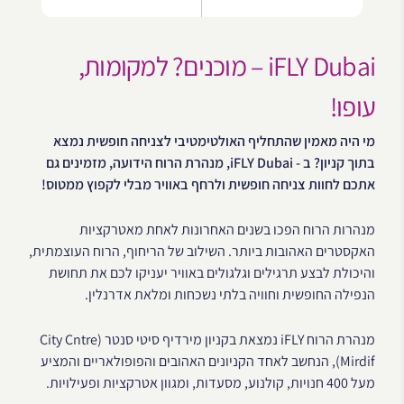
iFLY Dubai – מוכנים? למקומות,
עופו!
מי היה מאמין שהתחליף האולטימטיבי לצניחה חופשית נמצא
בתוך קניון? ב - iFLY Dubai, מנהרת הרוח הידועה, מזמינים גם
אתכם לחוות צניחה חופשית ולרחף באוויר מבלי לקפוץ ממטוס!
מנהרות הרוח הפכו בשנים האחרונות לאחת מאטרקציות
האקסטרים האהובות ביותר. השילוב של הריחוף, הרוח העוצמתית,
והיכולת לבצע תרגילים וגלגולים באוויר יעניקו לכם את תחושת
הנפילה החופשית וחוויה בלתי נשכחות ומלאת אדרנלין.
מנהרת הרוח iFLY נמצאת בקניון מירדיף סיטי סנטר (City Cntre
Mirdif), הנחשב לאחד הקניונים האהובים והפופולאריים והמציע
מעל 400 חנויות, קולנוע, מסעדות, ומגוון אטרקציות ופעילויות.