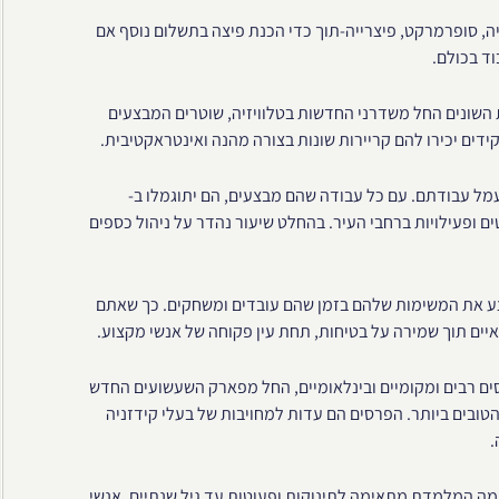
יזיה, סופרמרקט, פיצרייה-תוך כדי הכנת פיצה בתשלום נוסף אם
וד בכולם.
השונים החל משדרני החדשות בטלוויזיה, שוטרים המבצעים
דים יכירו להם קריירות שונות בצורה מהנה ואינטראקטיבית.
עמל עבודתם. עם כל עבודה שהם מבצעים, הם יתוגמלו ב-
 את כספם על פריטים ופעילויות ברחבי העיר. בהחלט שיעור נהדר על ניהול כספים
בצע את המשימות שלהם בזמן שהם עובדים ומשחקים. כך שאתם
איים תוך שמירה על בטיחות, תחת עין פקוחה של אנשי מקצוע.
חבי העולם, וזכו בפרסים רבים ומקומיים ובינלאומיים, החל מפארק השעשועים החדש
טובים ביותר. הפרסים הם עדות למחויבות של בעלי קידזניה
.
 דואגים לכייף ולהנות במועדון Fun First Kids - החממה המלמדת מתאימה לתינוקות ופעוטות עד גיל שנתיים. אנשי