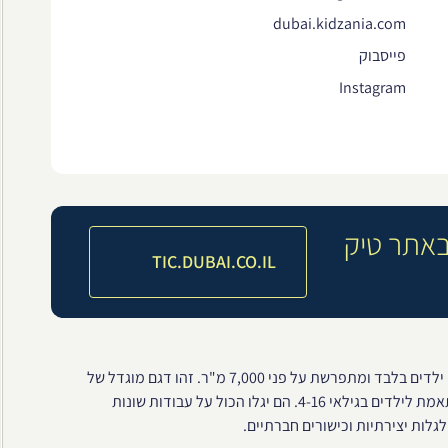
dubai.kidzania.com
פייסבוק
Instagram
באתר טיק
TIC.DUBAI.CO.IL
קידזניה היא עיר אינטראקטיבית צבעונית וכיפית, המנוהלת על ידי ילדים בלבד ומתפרשת על פני 7,000 מ"ר. זהו דגם מוגדל של
עיר אמתית המשלבת בידור וחינוך עם למעלה מ-70 פעילויות ומותאמת לילדים בגילאי 4-16. הם יגלו הכול על עבודות שונות
לות יצירתיות וכישורים חברתיים.