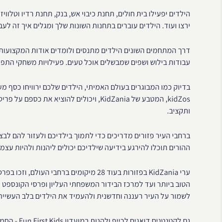
הילדים יפעילו בית חולים, תחנת כיבוי אש, בנק, תחנת רדיו וטלוו
ירצו ועוד. הילדים עוברים בתחנות השונות שלך ומגלים איך זה לעב
דרך המתחמים השונים הילדים מתנסים ולומדים אודות המקצועות 
עבודות בילוש ושפים שמבשלים אוכל טעים. פעילויות משחקי התפקי
בדיוק כמו המבוגרים בעולם האמיתי, הילדים שלכם ירוויחו כסף מ
kidZos, המטבע של KidZania, ויכולים להוציא
ותקציב.
ברחבי העיר פזורים מדריכים כדי לתמוך בילדיכם ולעזור להם ל
ההורים תוכלו להירגע בידיעה שילדיכם יכולים ליהנות ולהיות עצמ
ערי KidZania בפזורות בעוד 28 מיקומים בר
הטוב ביותר ועד למרכז הבידור המשפחתי העליון ופרסי הקונספט ה
לשמור על העיר רעננה וחדשנית ולהעמיד את הילדים בלב העשייה
גם לקטנטנים