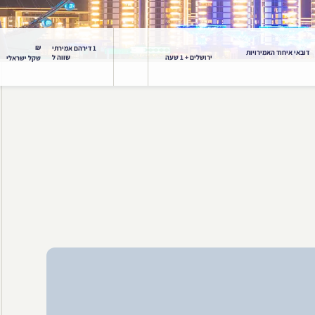
₪
1 דירהם אמירתי
דובאי איחוד האמירויות
ירושלים + 1 שעה
שווה ל
שקל ישראלי