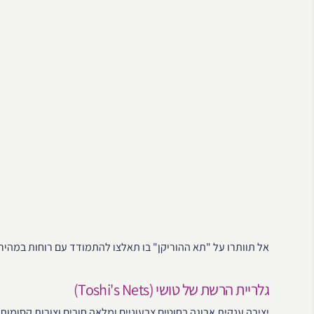
אל תוותרו על "תא ההוריקן" בו תאלצו להתמודד עם רוחות במהירות של 110 קמ”ש. 
גלריית הרשת של טושי (Toshi's Nets)
יצירה ענקית ארוגה בחוטים צבעוניים ומלאה חורים וצורות קסומו