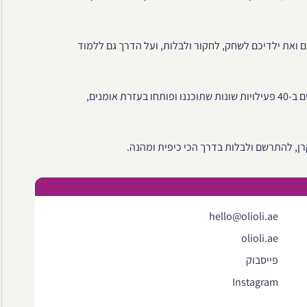
 ואת ילדיכם לשחק, לחקור ולבלות, ועל הדרך גם ללמוד
המוזיאון ממוזג ופתוח כל השנה, ומאפשר שימוש חוויתי בכל החושים ב-40 פעילויות שונות שתוכננו ופותחו בעזרת אומנים,
ן, להתרשם ולבלות בדרך הכי כיפית ומהנה.
hello@olioli.ae
olioli.ae
פייסבוק
Instagram