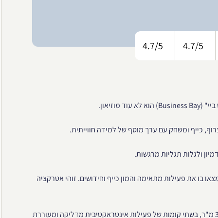
4.7/5
4.7/5
וף, כייף ומשחק עם ערך מוסף של למידה חווייתית.
יון ולגלות תגליות מרגשות.
מצאו בו את פעילות מתאימה והמון כייף וחידושים. זוהי אטרקציה
מוזיאון "OliOli" המושקע והצבעוני חולש על שטח ענק של כ-3,000 מ"ר, בשתי קומות של פעילות אינטראקטיבית מדליקה ומעוררת