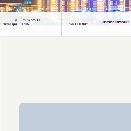
₪
1 דירהם אמירתי
דובאי איחוד האמירויות
ירושלים + 1 שעה
שווה ל
שקל ישראלי