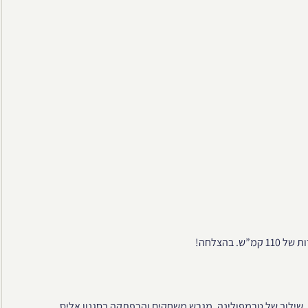
בהצלחה!
ת. שילוב של טרמפולינה, מגרש משחקים והרפתקה בסגנון אליס