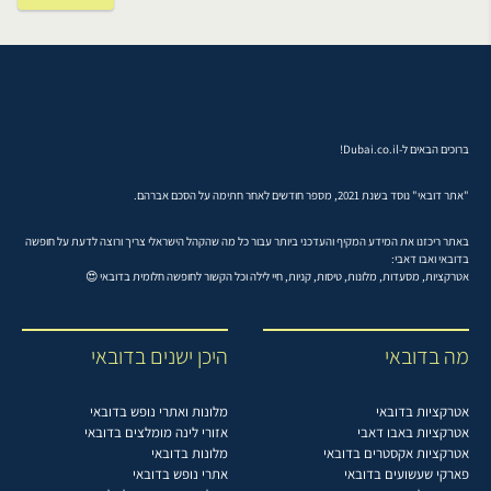
ברוכים הבאים ל-Dubai.co.il!
"אתר דובאי" נוסד בשנת 2021, מספר חודשים לאחר חתימה על הסכם אברהם.
באתר ריכזנו את המידע המקיף והעדכני ביותר עבור כל מה שהקהל הישראלי צריך ורוצה לדעת על חופשה
בדובאי ואבו דאבי:
אטרקציות, מסעדות, מלונות, טיסות, קניות, חיי לילה וכל הקשור לחופשה חלומית בדובאי 😍
מה בדובאי
היכן ישנים בדובאי
אטרקציות בדובאי
מלונות ואתרי נופש בדובאי
אטרקציות באבו דאבי
אזורי לינה מומלצים בדובאי
אטרקציות אקסטרים בדובאי
מלונות בדובאי
פארקי שעשועים בדובאי
אתרי נופש בדובאי