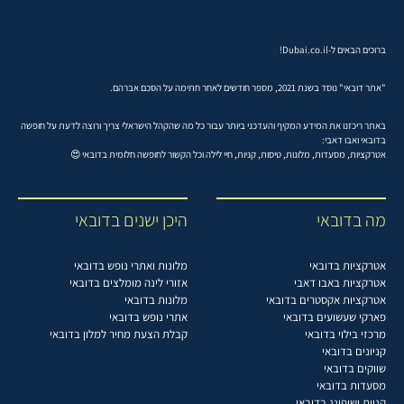
ברוכים הבאים ל-Dubai.co.il!
"אתר דובאי" נוסד בשנת 2021, מספר חודשים לאחר חתימה על הסכם אברהם.
באתר ריכזנו את המידע המקיף והעדכני ביותר עבור כל מה שהקהל הישראלי צריך ורוצה לדעת על חופשה
בדובאי ואבו דאבי:
אטרקציות, מסעדות, מלונות, טיסות, קניות, חיי לילה וכל הקשור לחופשה חלומית בדובאי 😍
מה בדובאי
היכן ישנים בדובאי
אטרקציות בדובאי
מלונות ואתרי נופש בדובאי
אטרקציות באבו דאבי
אזורי לינה מומלצים בדובאי
אטרקציות אקסטרים בדובאי
מלונות בדובאי
פארקי שעשועים בדובאי
אתרי נופש בדובאי
מרכזי בילוי בדובאי
קבלת הצעת מחיר למלון בדובאי
קניונים בדובאי
שווקים בדובאי
מסעדות בדובאי
קניות ושופינג בדובאי