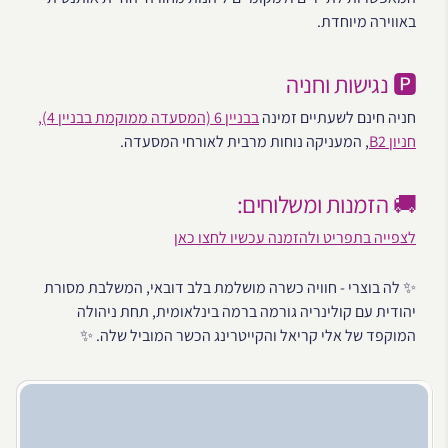
באווירה מיוחדת.
🅿️ נגישות וחניה
חניה חינם לשעתיים זמינה
בבניין 6 (המסעדה ממוקמת בבניין 4),
חניון B2
, המעניקה נוחות מרבית לאורחי המסעדה.
🚚 הזמנות ומשלוחים:
לצפייה בתפריט ולהזמנה עכשיו לחצו כאן
✨ לה בוצרי - חוויה כשרה מושלמת בלב דובאי, המשלבת מסורת
יהודית עם קולינריה גורמה ברמה בינלאומית, תחת ניהולה
המוקפד של אלי קריאל והקייטרינג הכשר המוביל שלה. ✨