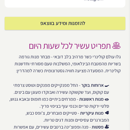
להזמנות ומידע בווצאפ
🥞 תפריט עשיר לכל שעות היום
גלו עולם קולינרי כשר מרהיב בלב דובאי - מבחר מנות גורמה
בשריות מהמטבח הבינלאומי, המשלבות טעם מסורתי וחדשנות
קולינרית. המסעדה מציעה חוויה גסטרונומית כשרה למהדרין:
🍳 ארוחות בוקר
- החל מפנקייקים מפנקים וטוסט צרפתי
עם קוקוס, ועד שקשוקה עשירה ואבוקדו מעוגן עם ביצים.
🥗 מנות ראשונות
- ממרחים ביתיים כמו חומוס ובאבא גנוש,
סלטי ירקות טריים וכנפי עוף בציפוי פריך.
🥩 מנות עיקריות
- סטייקים מובחרים, צ'ופס כבש,
המבורגרים עסיסיים ומנות דגים טריות.
🍝 פסטות
- פנה ופפוצ'ינה ברטבים עשירים, עם אפשרות