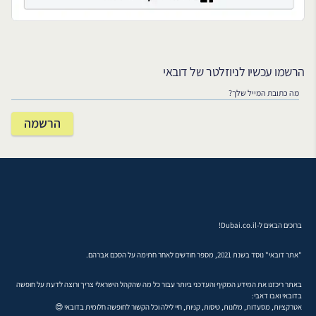
הרשמו עכשיו לניוזלטר של דובאי
ברוכים הבאים ל-Dubai.co.il!
"אתר דובאי" נוסד בשנת 2021, מספר חודשים לאחר חתימה על הסכם אברהם.
באתר ריכזנו את המידע המקיף והעדכני ביותר עבור כל מה שהקהל הישראלי צריך ורוצה לדעת על חופשה
בדובאי ואבו דאבי:
אטרקציות, מסעדות, מלונות, טיסות, קניות, חיי לילה וכל הקשור לחופשה חלומית בדובאי 😍