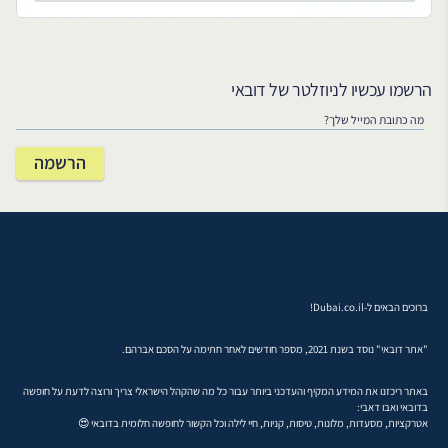
הרשמו עכשיו לניוזלטר של דובאי
ברוכים הבאים ל-Dubai.co.il!
"אתר דובאי" נוסד בשנת 2021, מספר חודשים לאחר חתימה על הסכם אברהם.
באתר ריכזנו את המידע המקיף והעדכני ביותר עבור כל מה שהקהל הישראלי צריך ורוצה לדעת על חופשה
בדובאי ואבו דאבי:
אטרקציות, מסעדות, מלונות, טיסות, קניות, חיי לילה וכל הקשור לחופשה חלומית בדובאי 😍