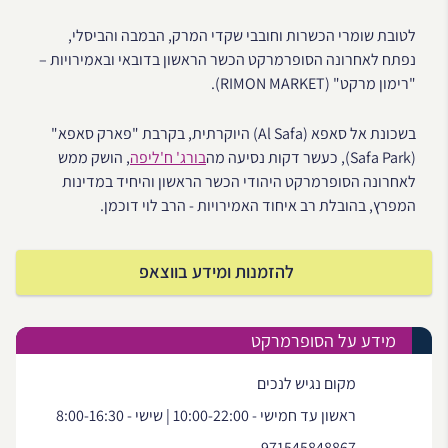
לטובת שומרי הכשרות וחובבי שקדי המרק, הבמבה והביסלי,
נפתח לאחרונה הסופרמרקט הכשר הראשון בדובאי ובאמירויות –
"רימון מרקט" (RIMON MARKET).
בשכונת אל סאפא (Al Safa) היוקרתית, בקרבת "פארק סאפא"
(Safa Park), כעשר דקות נסיעה מה
בורג' ח'ליפה
, הושק ממש
לאחרונה הסופרמרקט היהודי הכשר הראשון והיחיד במדינות
המפרץ, בהובלת רב איחוד האמירויות - הרב לוי דוכמן.
להזמנות ומידע בווצאפ
מידע על הסופרמרקט
מקום נגיש לנכים
ראשון עד חמישי - 10:00-22:00 | שישי - 8:00-16:30
971545848867