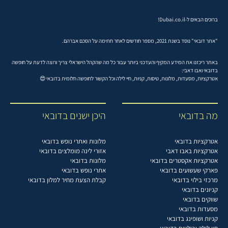
ברוכים הבאים ל-Dubai.co.il!
"אתר דובאי" נוסד בשנת 2021, מספר חודשים לאחר חתימה על הסכם אברהם.
באתר ריכזנו את המידע המקיף והעדכני ביותר עבור כל מה שהקהל הישראלי צריך ורוצה לדעת על חופשה
בדובאי ואבו דאבי:
אטרקציות, מסעדות, מלונות, טיסות, קניות, חיי לילה וכל הקשור לחופשה חלומית בדובאי 😍
מה בדובאי
היכן ישנים בדובאי
אטרקציות בדובאי
מלונות ואתרי נופש בדובאי
אטרקציות באבו דאבי
אזורי לינה מומלצים בדובאי
אטרקציות אקסטרים בדובאי
מלונות בדובאי
פארקי שעשועים בדובאי
אתרי נופש בדובאי
מרכזי בילוי בדובאי
קבלת הצעת מחיר למלון בדובאי
קניונים בדובאי
שווקים בדובאי
מסעדות בדובאי
קניות ושופינג בדובאי