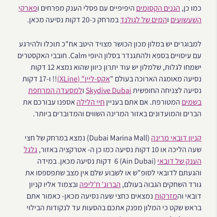
כמו כן,
הגנים הקסומים
היפיפיים עם פסלי הענק מפרחים ו
פארקי
השעשועים
ו
המים של לגולנד
במרחק כ-20 דקות נסיעה מכאן.
למבוגרים יש במלון מכון הכושר מצויד היטב אח"כ תוכלו ולהירגע
עם עיסויים בספא ולהתגנדר בסלון היופי Calm. חובבי האקסטרים
ישמחו לגלות, שלמלון יש עוד יתרון כיוון שהוא נמצא 12 דקות
נסיעה מאומגה הארוכה בעולם "
אקס-ליין" (XLine)
!! ו-17 דקות
נסיעה לצניחה החופשית
Skydive Dubai
ו
למסעדה המרחפת
בשמים
המטורפת. אם אתם בעניין
חיי הלילה
אספנו עבורכם את
הברים והמועדונים באזור המרינה השווים והמדוברים ביותר.
קניון דובאי מרינה
(Dubai Marina Mall) נמצא במרחק של חצי
שעה הליכה או 10 דקות נסיעה כמו כן ה- אטרקציה באזור,
גלגל
הענק של דובאי
(Ain Dubai) 6 דקות נסיעה מכאן. במידה
והגעתם לדובאי לסופ"ש או לשבוע שלם אין מצב שתפספסו את
גורד השחקים הגבוה בעולם,
הברוג' ח'ליפה
ובצמוד אליו קניון
דובאי וה
מזרקות
נמצאים כחצי שעה נסיעה מכאן- כאמור אתם
בראש שקט כי המלון מפנק אתכם בהסעות עד לנקודות הבילוי