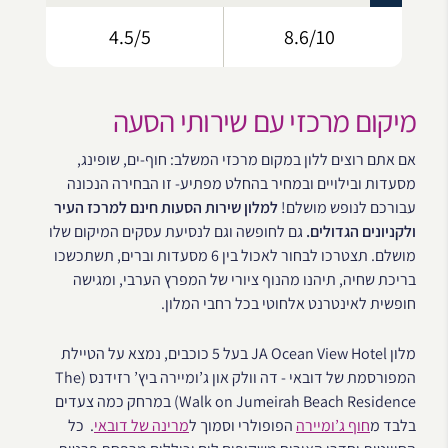
4.5/5
8.6/10
מיקום מרכזי עם שירותי הסעה
אם אתם רוצים ללון במקום מרכזי המשלב: חוף-ים, שופינג,
מסעדות ובילויים ובמחיר בהחלט מפתיע- זו הבחירה הנכונה
עבורכם לנופש מושלם!
למלון שירות הסעות חינם למרכז העיר
ולקניונים הגדולים.
גם לחופשה וגם לנסיעת עסקים המיקום שלו
מושלם. תצטרכו לבחור לאכול בין 6 מסעדות וברים, תשתכשכו
בריכת שחיה, תיהנו מהנוף ציורי של המפרץ הערבי, ומגישה
חופשית לאינטרנט אלחוטי בכל רחבי המלון.
מלון JA Ocean View Hotel בעל 5 כוכבים, נמצא על הטיילת
המפורסמת של דובאי - דה וולק און ג’ומיירה ביץ’ רזידנס (The
Walk on Jumeirah Beach Residence) במרחק כמה צעדים
בלבד מ
חוף ג’ומיירה
הפופולרי וסמוך ל
מרינה של דובאי
. כל