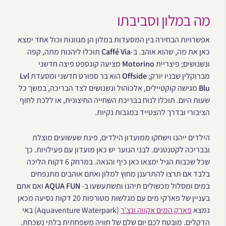
מה במלון וסביבתו
אפשרויות הבחירה בין המסעדות במלון הן מגוונות וכול אחד ימצא
כאן את מה, שהוא אוהב. ב-
Caffé Via
תוכלו ליהנות מתה, קפה
ונשנושים; פיצריית
Motorino
מציעה קונספט פיצה חדשני
מברוקלין שבניו יורק;
Offside
הוא בר ספורט חדשני ומסעדת
Lvl
Blu
מגישה קוקטיילים, אלכוהול ונשנושים לצד הבריכה, במשך כל
שעות היום. תוכלו לנוח בבריכת השחייה החיצונית, או ללכת לחוף
הציבורי ובדרך להצטייד במגבות נקיות.
הילדים ייהנו וישחקו ממועדון הילדים, פינת שעשועים מוצלת
ובבריכה לקטנטנים. לבני הנוער יש כאן מועדון עם פעילויות. כך
שכל שכבות הגיל ימצאו כאן כיף והנאה. במרחק 6 דקות הליכה
בלבד אם תרצו להתרענן מחוץ למלון ואתם אוהבים מתנפחים
במים ומסלול מכשולים תיהנו ותשתעשעו ב-
AQUA FUN
ואם אתם
בעניין של פארקי מים עם מגלשות מטורפות 20 דקות נסיעה מכאן
נמצא
פארק המים אקווה ונצ'ר
(Aquaventure Waterpark) באי
הדקלים. מובטח לכם יום שלם של חוויה משפחתית בלתי נשכחת.