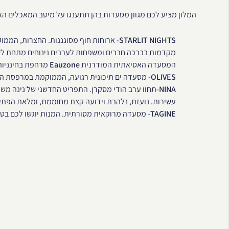
המלון מציע לכם מגוון מסעדות בהן תתענגו על מיטב המאכלים האו
STARLIT NIGHTS
- ארוחות חוף מסוגננות. החצרות, הממו
מקדמות בברכה חברים ומשפחות לערבים נינוחים מתחת לשמ
המסעדה האסיאתית המודרנית
Eauzone
מרחפת בחינניות
OLIVES
- מסעדה ים תיכונית רגועה, הממוקמת במרפסת הב
NINA
-תחוו ערב הודי מסקרן. התפריט החדשני של נינה מש
עשירות. נועזת, נלהבת וידועה קצת מחוממת, ומלאת הפתע
TAGINE
- מסעדה מרוקאית מסורתית. המנות יוגשו לכם בטא