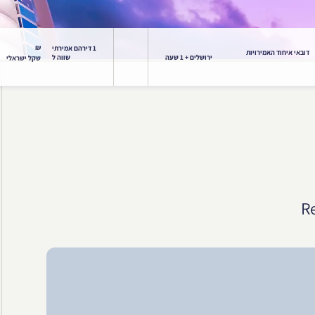
₪
1 דירהם אמירתי
דובאי איחוד האמירויות
ירושלים + 1 שעה
שווה ל
שקל ישראלי
R