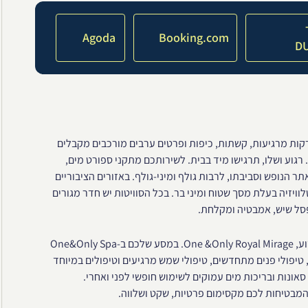
Agoda
Booking.com
D
ונם של גנים ללא רבב, מזרקות מרגיעות, קשתות, כיפות ופרטים ערבים מורכבים מקבלים
 רגוע ושלו, תרגישו מיד בבית. לשירותכם מתקני ספורט מים,
תר הנופש וסביבתו, לרבות גולף ומיני-גולף. באזורים הציבוריים
וויזיה בעלת מסך שטוח ומיני בר. בכל הסוויטות יש חדר מגורים
המפואר והידוע, One &Only Royal Mirage. במסע שלכם ב-One&Only Spa
 טיפולי פנים מתחדשים, טיפולי שמש מרגיעים וטיפולים במיוחד
אונות ובריכות מים עמוקים לשימוש חופשי לפני ואחרי.