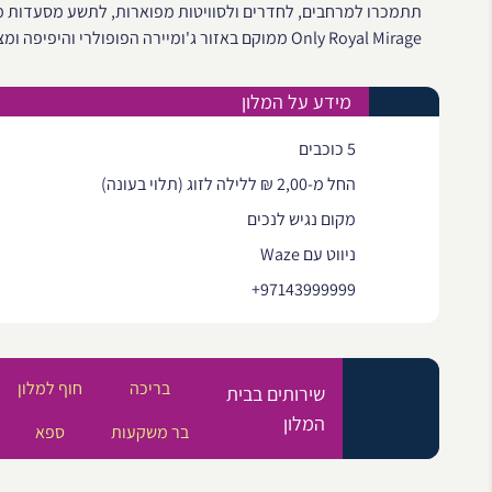
Only Royal Mirage ממוקם באזור ג'ומיירה הפופולרי והיפיפה ומציע יחידות אירוח יוקרתיות, חוף פרטי וחדר כושר.
מידע על המלון
5 כוכבים
החל מ-2,00 ₪ ללילה לזוג (תלוי בעונה)
מקום נגיש לנכים
ניווט עם Waze
+97143999999
בריכה
חוף למלון
שירותים בבית
המלון
בר משקעות
ספא