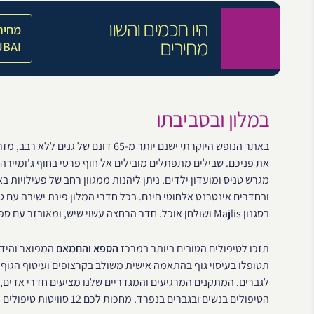
היו חכמים והשוו
מחיר
מחירים
UBAI
במלון ובסביבתו
באתר הנופש היוקרתי ישנם יותר מ-65 ד
את פניכם. שבילים מתפתלים מובילים אל חוף פרטי בחוף ג'ומיירה.
מגרש טניס ומועדון ילדים. ניתן ליהנות ממגוון רחב של פעילויות בא
ובחדרים אינטרנט אלחוטי חינם. בכל חדרי המלון פינת ישיבה עם טל
בסגנון Majlis ושולחן אוכל. חדר הרחצה עשוי שיש, ומאובזר עם ספסל שיש, אמבטיה ומקלחת.
תזכו לטיפולים הטובים ביותר במרכז
הספא והחמאם
תטופלו בעיסוי גוף בהתאמה אישית משולב בקרצופים ועיטוף הגוף,
לגברים. המתקנים המרגיעים והמגדריים שלנו מציעים חדרי אדים, ס
הטיפולים בנשים ובגברים בנפרד. מחכות לכם 12 סוויטות טיפולים המבטיחות לכם מקסימום פרטיות, שקט ושלווה.