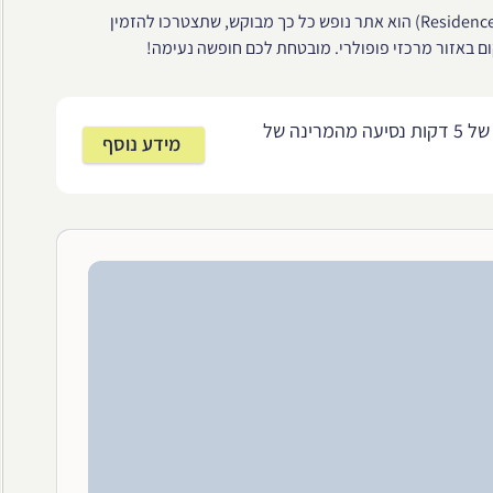
אתר הנופש וואן אנד אונלי (Residence & Spa at One &Only Royal Mirage) הוא אתר נופש כל כך מבוקש, שתצטרכו להזמין
 באזור מרכזי פופולרי. מובטחת לכם חופשה נעימה!
בית המלון נמצא במרחק של 5 דקות נסיעה מהמרינה של
מידע נוסף