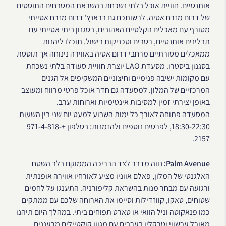
אותנטיים. חוויית אוכל בלתי נשכחת בהשראת המטבחים התוססים
של דרום מזרח אסיה. לרשותכם גם בראנץ' דרום מזרח אסייתי
מטורף עם מאכלים הקלסיים האהובים, בסגנון ביתי אסייתי עם
תבלינים אותנטיים, רטבים וטכניקות בישול. תוכלו ליהנות
ממאכלים מסורתיים מרחבי דרום אסיה באווירה נינוחה אך תוססת
בסגנון ביסטרו. מסעדת LAO יוצרת חוויית סעודה בלתי נשכחת
עם מקומות ישיבה פנימיים וחיצוניים המשקיפים אל הגנים
המרכזיים של המלון. למסעדה גם חדר אוכל פרטי מרווח ומעוצב
באופן יצירתי זמין למסיבות אינטימיות וארוחות ערב.
המסעדה פתוחה לאורך כל ימות השבוע למעט יום שני בין השעות
18:30-22:30, לפרטים נוספים ולהזמנות: בטלפון +971-4-818-
2157.
Palm Avenue:
נווה מדבר לצד הבריכה הממוקם בלב השטח
האלגנטי של המלון, פאלם אווניו מציע לאורחיו אווירה אופנתית
ורגועה עם מבחר מנות בהשראת קליפורניה. התענגו על לחמים
שטוחים, טאקו, קווזדילות וסיימו את הארוחה שלכם עם ממתקים
כמו פנאקוטה וניל הוואי או טארט תפוחים ביתי. במהלך היום תיהנו
מאוכל עכשווי וטרקלין בערבים עם מגוון קוקטיילים מרעננים