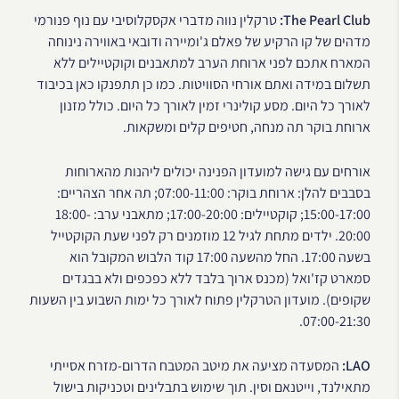
The Pearl Club:
טרקלין נווה מדברי אקסקלוסיבי עם נוף פנורמי
מדהים של קו הרקיע של פאלם ג'ומיירה ודובאי באווירה נינוחה
המארח אתכם לפני ארוחת הערב למתאבנים וקוקטיילים ללא
תשלום במידה ואתם אורחי הסוויטות. כמו כן תתפנקו כאן בכיבוד
לאורך כל היום. מסע קולינרי זמין לאורך כל היום. כולל מזנון
ארוחת בוקר תה מנחה, חטיפים קלים ומשקאות.
אורחים עם גישה למועדון הפנינה יכולים ליהנות מהארוחות
בסבבים להלן: ארוחת בוקר: 07:00-11:00; תה אחר הצהריים:
15:00-17:00; קוקטיילים: 17:00-20:00; מתאבני ערב: 18:00-
20:00. ילדים מתחת לגיל 12 מוזמנים רק לפני שעת הקוקטייל
בשעה 17:00. החל מהשעה 17:00 קוד הלבוש המקובל הוא
סמארט קז'ואל (מכנס ארוך בלבד ללא כפכפים ולא בבגדים
שקופים). מועדון הטרקלין פתוח לאורך כל ימות השבוע בין השעות
07:00-21:30.
LAO:
המסעדה מציעה את מיטב המטבח הדרום-מזרח אסייתי
מתאילנד, וייטנאם וסין. תוך שימוש בתבלינים וטכניקות בישול