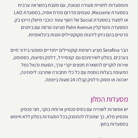
והמסעדות לחוויית סעודה מגוונת, עם מטבח בהשראה ערבית
במסעדת Mezzerie, טעמים מדרום מזרח אסיה, במסעדת LAO
או לסעוד במסעדת Social של השף עטור כוכבי מישלן היינץ בק.
המסעדה והטרקלין Palm Avenue מציעה טרסה עם ביתנים
פרטיים בהם ניתן ליהנות מקוקטיילים ומנות בינלאומיות.
הבר Serafina מציע רשימת קוקטיילים ייחודיים ומופעי בידור חיים
בערבים. במלון לשירותכם גם: קונסיירז', דלפק נסיעות, כספומט,
שירות לוקרים להשארת חפצים יקרי ערך, הסעות מ/אל נמל
התעופה בעלות נוספת עם כל כלי תחבורה שתרצו: לימוזינה,
יאכטה או מסוק ודלפק קבלה 24 שעות ביממה.
מסעדות המלון
יש אפשרות לשהייה עם בסיס פנסיון ארוחת בוקר, חצי פנסיון
ופנסיון מלא, כך שתוכלו להתפנק בכל הסעודות במלון ללא חיפוש
במסעדות בחוץ.