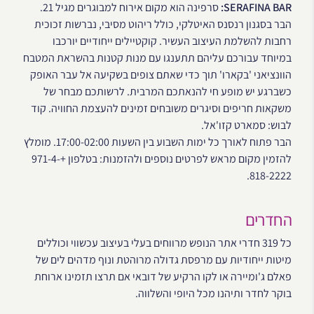
SERAFINA BAR:
סרפינה הוא מקום אירוח למבוגרים מגיל 21.
הבר בסגנון רנסנס האיטלקי, כולל ריהוט מסיבי, נברשות זכוכית
רחבות להשלמת העיצוב העשיר. קוקטיילים ייחודיים יורכבו
במיוחד עבורכם עליהם תתענגו עם מנות קטנות בהשראת המטבח
הוונציאני 'בקארו' תוך כדי שאתם צופים בשקיעה אל עבר האופק
כשברגע יש מופע חי להנאתכם המרבית. לרשותכם מבחר של
משקאות חריפים וסיגרים משובחים זמינים להעצמת החוויה. קוד
לבוש: סמארט קזו'אל.
הבר פתוח לאורך כל ימות השבוע בין השעות 17:00-02:00. מומלץ
להזמין מקום מראש לפרטים נוספים ולהזמנות: בטלפון +971-4-
818-2222.
החדרים
כל 319 חדרי אתר הנופש מרווחים בעלי בעיצוב עכשווי וכוללים
מיטות ייחודיות עם מרפסת גדולה מרוהטת ונוף מדהים לים של
פאלם ג'ומיירה או לקו הרקיע של דובאי אם תרצו תזמינו ארוחת
בוקר לחדר ותיהנו מכל היופי והשלווה.