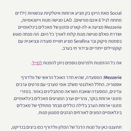
Social מאת היינץ בק מציע ארוחות איטלקיות עכשוויות (ילדים
מתחת לגיל 6 אינם מורשים). LAO מגישה מנות וייטנאמיות,
Mezzerie מציעה א-לה-קארט ומזנון של מאכלים בינלאומיים
ושדרת פאלם מגישה מנות קלות לאורך כל היום. תה מנחה מוגש
בסמטת פיקוק ובר Serafina מציע חוויית סעודה ונציאנית עם
קוקטיילים ייחודיים ובידור חי בערב.
את כל ההזמנות ולפרטים נוספים ניתן להפנות
למייל
.
Mezzerie:
המסעדה, שהיא חדר האוכל הראשי של וולדורף
אסטוריה. החלל האלגנטי משלב אופי מערבי עם פרטים ערבים
עדינים, המסעדה שואבת השראה מהתבלינים באזור. במזרי
מזנוני ארוחת בוקר, צהריים וערב המציעים מאכלים בינלאומיים.
מזנוני ארוחת הערב בלילה כוללים מבחר מתחלף של מאכלים
בינלאומיים הפונים לאורחים הנהנים ממגוון מנות.
תתענגו כאן על מנות הדגל של המלון וולדורף כמו ביצים בנדיקט,