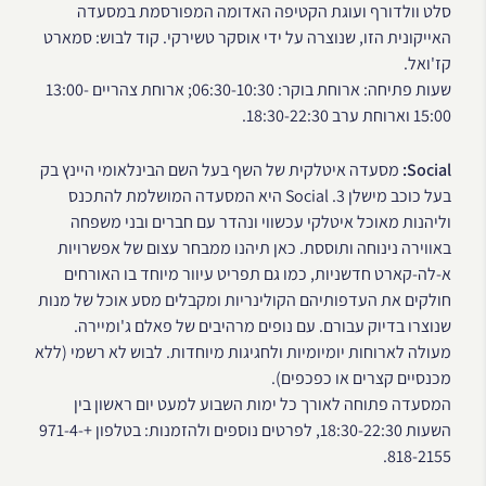
סלט וולדורף ועוגת הקטיפה האדומה המפורסמת במסעדה
האייקונית הזו, שנוצרה על ידי אוסקר טשירקי. קוד לבוש: סמארט
קז'ואל.
שעות פתיחה: ארוחת בוקר: 06:30-10:30; ארוחת צהריים 13:00-
15:00 וארוחת ערב 18:30-22:30.
Social:
מסעדה איטלקית של השף בעל השם הבינלאומי היינץ בק
בעל כוכב מישלן 3. Social היא המסעדה המושלמת להתכנס
וליהנות מאוכל איטלקי עכשווי ונהדר עם חברים ובני משפחה
באווירה נינוחה ותוססת. כאן תיהנו ממבחר עצום של אפשרויות
א-לה-קארט חדשניות, כמו גם תפריט עיוור מיוחד בו האורחים
חולקים את העדפותיהם הקולינריות ומקבלים מסע אוכל של מנות
שנוצרו בדיוק עבורם. עם נופים מרהיבים של פאלם ג'ומיירה.
מעולה לארוחות יומיומיות ולחגיגות מיוחדות. לבוש לא רשמי (ללא
מכנסיים קצרים או כפכפים).
המסעדה פתוחה לאורך כל ימות השבוע למעט יום ראשון בין
השעות 18:30-22:30, לפרטים נוספים ולהזמנות: בטלפון +971-4-
818-2155.