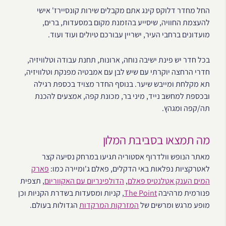
החל מחדר דלוקס קינג אתם מקבלים שירות קונסיירז' אישי
להעצמת החוויה, שיסייע בהזמנת מקום במסעדות, ברים,
מועדונים ברחבי העיר, ישריין עבורכם טיולים ועוד ועוד.
בכל חדר יש פינת ישיבה נוחה, ארונות, תחנת עבודה וטלוויזיה,
חדרי הרחצה יוקרתי עם שיש לבן עם אמבטיה מפנקת וטלוויזיה,
תא מקלחת ומייבש שיער. בנוסף החדר מצויד בכספת רגילה
ובכספת למחשב נייד, מיני בר, מכונת קפה, אמצעים להכנת
תה/קפה ומגהץ.
מה תמצאו בסביבת המלון
מאתר הנופש וולדרוף אסטוריה תגיעו במרחק נסיעה קצר
לאטרקציות נפלאות באי הדקלים, פאלם ג'ומיירה כמו:
פארק
המים הענק אטלנטיס פאלם
,
הדולפינריום עם האקווריום
, תצפית
פנורמית מרהיבה
The Point
, קניות ומסעדות בשדרת הקניות וכן
מופע מרגש ומרשים של
המזרקות המרקדות
הגדולות בעולם.