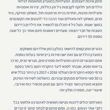
מזמן איכות לעצמכם. הפעילויות במועדון מותאמות לגילאי
הילדים תוך חלוקה לקבוצות גיל והן כוללות, יצירות אומנויות
ופעילויות מהנות, תחרות בניית ארמונות חול, משחקי מוזיקה, ציור
פנים, משחקי לוח ופאזלים ועוד הרבה כדי להנעים את הקטנטנים
במשך שעות. מעל גיל 4 תוכלו גם להשאיר את הילדים בידיהם
הטובות של חברי הצוות. שעתיים ראשונות חינם ואחר-כך כל שעה
נוספת 55 דירהם.
ההורים מתבקשים להישאר במלון בזמן שילדיהם משחקים
במועדון הילדים עם זאת ישנו שירות בייביסיטר בעלות נוספת.
אתם המבוגרים תיהנו מפעילויות ספורט מים, מגרשי טניס, מרכז
בריאות וספא, שנבחר לספא ליעד היוקרתי הטוב ביותר בטקס
פרסי הספא היוקרתיים העולמי 2016 ו-2017 בין היתר בגלל שיש
בו 50 סוגי טיפולים מפנקים עבורכם. כהשלמה לשירותי הפינוק
תמצאו מועדון כושר מצויד היטב עם מגוון מכשירי כוח ואירובי,
שיעורי יוגה, מספרה וסלון יופי.
האורחים יכולים ליהנות מגישה חופשית לאינטרנט אלחוטי בכל
רחבי אתר הנופש. כמו כן, אתם מוזמנים לבחור מתוך 6 הברים