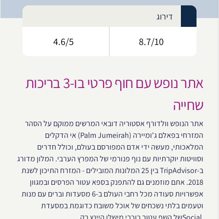
דירוג
4.6/5
8.7/10
אתר נופש עם חוף פרטי בו-3 בריכות
שחייה
אתר הנופש וולדורף אסטוריה דובאי המרשים ממוקם על הסהר
המזרחי בפאלם ג'ומיירה (Palm Jumeirah) אי הדקלים
המלאכותי, מעשה ידי אדם המפורסם בעולם, וכולל חדרים
וסוויטות יוקרתיות עם נוף פנורמי של המפרץ הערבי. המלון מדורג
ב-TripAdvisor בין 25 המלונות המובילים - המזרח התיכון לשנת
2018. אתם מוזמנים גם להתפנק בספא עטור הפרסים ובמגוון
אפשרויות סעודה מכל רחבי העולם ב-6 מסעדות וברים עם מנות
וטעמים בלתי נשכחים של אוכל משובח כדוגמת במסעדת
Socialשל השף עטור כוכבי מישלן היינץ בק.